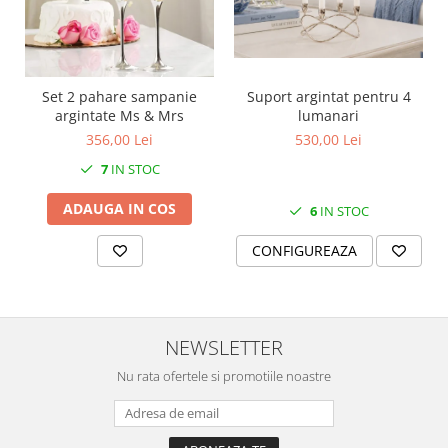
SERENDIPITY WHITE
FLOWER FESTIVAL BLUE
FLOWER FESTIVAL RED
LOVE BIRDS
Set 2 pahare sampanie
Suport argintat pentru 4
CHIQUE VERDE
argintate Ms & Mrs
lumanari
CHIQUE ROZ
356,00 Lei
530,00 Lei
CHIQUE STRIPES VERDE
7
IN STOC
Renaissance Grey
ADAUGA IN COS
6
IN STOC
Royal White
CHIQUE STRIPES GALBEN
CONFIGUREAZA
CHIQUE GALBEN
NEWSLETTER
Nu rata ofertele si promotiile noastre