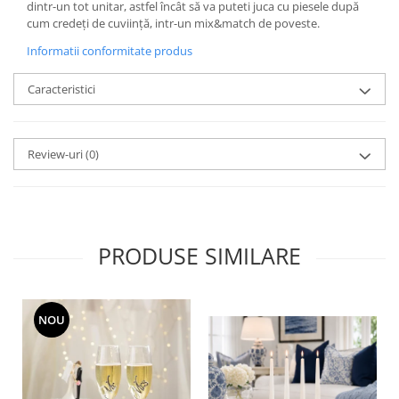
dintr-un tot unitar, astfel încât să va puteti juca cu piesele după
MORRIS&AMP;CO
cum credeți de cuviință, intr-un mix&match de poveste.
KINGSLEY
Informatii conformitate produs
SERENDIPITY GOLD
SERENDIPITY PLATINUM
Caracteristici
CHELSEA
MEDICEA
CELESTIAL
Review-uri
(0)
PATCHWORK WILLOW
BLUE LILY
HIBISCUS
SWAN
PRODUSE SIMILARE
FLORENTINE TURQUOISE
ANTHEMION GREY
ORCHARD
NOU
CREATURES OF CURIOSITY
JARDIN
RENAISSANCE RED