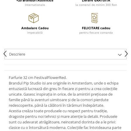
Cote Noire
+20 Branduri Autentice
Livrare GRATUITA
Internationale
la comenzi de minim 300 Ron
ARRIS
CELESTIAL PLATINUM
CORNUCOPIA
Ambalare Cadou
FELICITARE cadou
INTAGLIO
impecabilă
pentru fiecare comanda
JASPER CONRAN GOLD
RENAISSANCE GOLD
ANTHEMION BLUE
Descriere
BUTTERFLY BLOOM
OLD COUNTRY ROSES
PASHMINA
Farfurie 32 cm FestivalFlowerRed.
SIGNET PLATINUM
Brandul Pip Studio isi are originile in Amsterdam, unde o echipa
entuziastă lucrează din greu în fiecare zi pentru a crea colecțiile
CELESTIAL GOLD
unicate. Gasesc inspirația in orice, de la amintiri prețioase de
NATURE
familie până la aventuri uimitoare și de la comori pierdute
CHINOISERIE WHITE
redescoperite, până la călătorii în tărâmuri îndepărtate.
Acestia creăza toate produsele cu respect pentru tradiție,
JASPER CONRAN WHITE
dragoste pentru noi tehnici și mare atenție la detalii. Produsele
GILDED MUSE
sunt cu adevarat atrăgătoare, neincetand dorinta de a le privi:
clasice cu o întorsătură moderna. Colecțiile fac întotdeauna parte
WONDERLUST