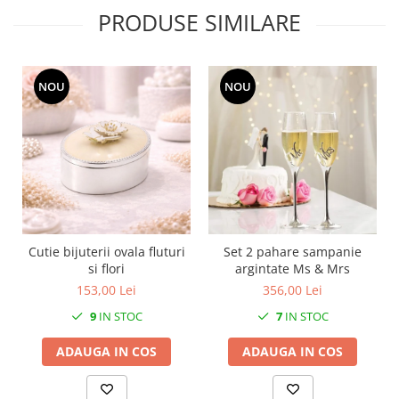
MORRIS&AMP;CO
PRODUSE SIMILARE
KINGSLEY
SERENDIPITY GOLD
SERENDIPITY PLATINUM
NOU
NOU
CHELSEA
MEDICEA
CELESTIAL
PATCHWORK WILLOW
BLUE LILY
HIBISCUS
SWAN
Cutie bijuterii ovala fluturi
Set 2 pahare sampanie
FLORENTINE TURQUOISE
si flori
argintate Ms & Mrs
153,00 Lei
356,00 Lei
ANTHEMION GREY
ORCHARD
9
IN STOC
7
IN STOC
CREATURES OF CURIOSITY
ADAUGA IN COS
ADAUGA IN COS
JARDIN
RENAISSANCE RED