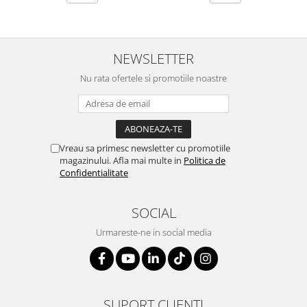
SERENDIPITY WHITE
FLOWER FESTIVAL BLUE
FLOWER FESTIVAL RED
NEWSLETTER
LOVE BIRDS
CHIQUE VERDE
Nu rata ofertele si promotiile noastre
CHIQUE ROZ
CHIQUE STRIPES VERDE
Renaissance Grey
Royal White
Vreau sa primesc newsletter cu promotiile
magazinului. Afla mai multe in
Politica de
CHIQUE STRIPES GALBEN
Confidentialitate
CHIQUE GALBEN
SOCIAL
Urmareste-ne in social media
SUPORT CLIENTI