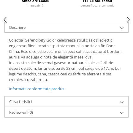
Cote Noire
Ambalare Cadou
FELICITARE cadou
ARRIS
impecabilă
pentru fiecare comanda
CELESTIAL PLATINUM
CORNUCOPIA
Descriere
INTAGLIO
JASPER CONRAN GOLD
Colectia "Serendipity Gold" celebreaza stilul clasic si eclectic
RENAISSANCE GOLD
englezesc, fiind lucrata si pictata manual in portelan fin Bone
China. Este o colectie ce are un aspect sofisticat datorat bordurii
ANTHEMION BLUE
aurii si va adăuga o notă de eleganță mesei dvs.
BUTTERFLY BLOOM
In aceasta colectie se mai gasesc urmatoarele piese: farfurie
OLD COUNTRY ROSES
desert de 20cm, farfurie supa de 23 cm, bol cereale de 17cm, bol
legume deschis, cana, ceasca ceai cu farfuria aferenta si set
PASHMINA
cremiera cu zaharnita.
SIGNET PLATINUM
Informatii conformitate produs
CELESTIAL GOLD
NATURE
Caracteristici
CHINOISERIE WHITE
Review-uri
(0)
JASPER CONRAN WHITE
GILDED MUSE
WONDERLUST