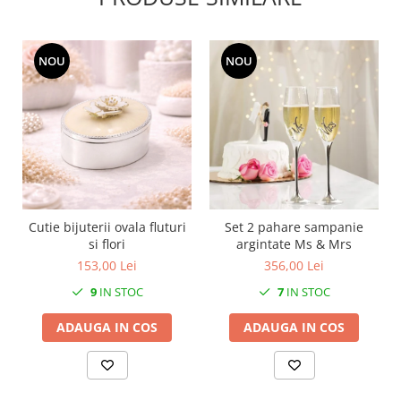
MORRIS&AMP;CO
KINGSLEY
SERENDIPITY GOLD
NOU
NOU
SERENDIPITY PLATINUM
CHELSEA
MEDICEA
CELESTIAL
PATCHWORK WILLOW
BLUE LILY
HIBISCUS
Cutie bijuterii ovala fluturi
Set 2 pahare sampanie
si flori
argintate Ms & Mrs
SWAN
153,00 Lei
356,00 Lei
FLORENTINE TURQUOISE
ANTHEMION GREY
9
IN STOC
7
IN STOC
ORCHARD
ADAUGA IN COS
ADAUGA IN COS
CREATURES OF CURIOSITY
JARDIN
RENAISSANCE RED