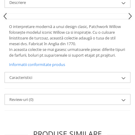
Cote Noire
Descriere
ARRIS
CELESTIAL PLATINUM
CORNUCOPIA
O interpretare modernă a unui design clasic, Patchwork Willow
INTAGLIO
folosește modelul iconic Willow ca si inspirație. Cu o culoare
JASPER CONRAN GOLD
linistitoare de turcoaz, această colectie adaugă o tusa de stil
mesei dvs. Fabricat în Anglia din 1770.
RENAISSANCE GOLD
In aceasta colectie se mai gasesc urmatoarele piese: diferite tipuri
ANTHEMION BLUE
de farfurii, boluri pt.supa/cereale si suport etajat pt.prajituri.
BUTTERFLY BLOOM
Informatii conformitate produs
OLD COUNTRY ROSES
PASHMINA
Caracteristici
SIGNET PLATINUM
CELESTIAL GOLD
Review-uri
(0)
NATURE
CHINOISERIE WHITE
JASPER CONRAN WHITE
GILDED MUSE
WONDERLUST
PRODUSE SIMILARE