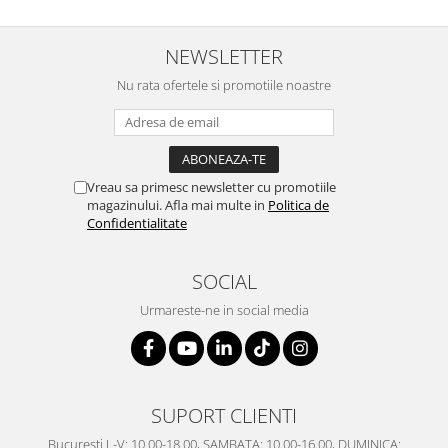
SERENDIPITY WHITE
FLOWER FESTIVAL BLUE
NEWSLETTER
FLOWER FESTIVAL RED
Nu rata ofertele si promotiile noastre
LOVE BIRDS
CHIQUE VERDE
CHIQUE ROZ
CHIQUE STRIPES VERDE
Vreau sa primesc newsletter cu promotiile
Renaissance Grey
magazinului. Afla mai multe in
Politica de
Royal White
Confidentialitate
CHIQUE STRIPES GALBEN
CHIQUE GALBEN
SOCIAL
Urmareste-ne in social media
SUPORT CLIENTI
Bucuresti L-V: 10.00-18.00, SAMBATA: 10.00-16.00, DUMINICA: