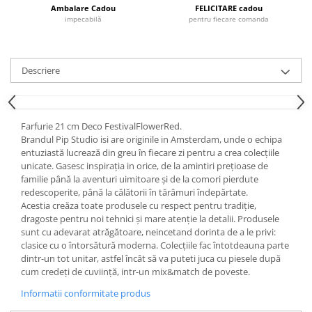
Cote Noire
Ambalare Cadou
FELICITARE cadou
ARRIS
impecabilă
pentru fiecare comanda
CELESTIAL PLATINUM
CORNUCOPIA
INTAGLIO
Descriere
JASPER CONRAN GOLD
RENAISSANCE GOLD
ANTHEMION BLUE
Farfurie 21 cm Deco FestivalFlowerRed.
Brandul Pip Studio isi are originile in Amsterdam, unde o echipa
BUTTERFLY BLOOM
entuziastă lucrează din greu în fiecare zi pentru a crea colecțiile
OLD COUNTRY ROSES
unicate. Gasesc inspirația in orice, de la amintiri prețioase de
PASHMINA
familie până la aventuri uimitoare și de la comori pierdute
redescoperite, până la călătorii în tărâmuri îndepărtate.
SIGNET PLATINUM
Acestia creăza toate produsele cu respect pentru tradiție,
CELESTIAL GOLD
dragoste pentru noi tehnici și mare atenție la detalii. Produsele
NATURE
sunt cu adevarat atrăgătoare, neincetand dorinta de a le privi:
clasice cu o întorsătură moderna. Colecțiile fac întotdeauna parte
CHINOISERIE WHITE
dintr-un tot unitar, astfel încât să va puteti juca cu piesele după
JASPER CONRAN WHITE
cum credeți de cuviință, intr-un mix&match de poveste.
GILDED MUSE
Informatii conformitate produs
WONDERLUST