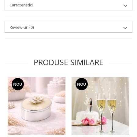
MORRIS&AMP;CO
Caracteristici
KINGSLEY
SERENDIPITY GOLD
Review-uri
(0)
SERENDIPITY PLATINUM
CHELSEA
MEDICEA
CELESTIAL
PRODUSE SIMILARE
PATCHWORK WILLOW
BLUE LILY
HIBISCUS
SWAN
NOU
NOU
FLORENTINE TURQUOISE
ANTHEMION GREY
ORCHARD
CREATURES OF CURIOSITY
JARDIN
RENAISSANCE RED