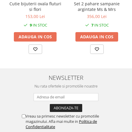
SERENDIPITY WHITE
Cutie bijuterii ovala fluturi
Set 2 pahare sampanie
si flori
argintate Ms & Mrs
FLOWER FESTIVAL BLUE
153,00 Lei
356,00 Lei
FLOWER FESTIVAL RED
9
IN STOC
7
IN STOC
LOVE BIRDS
CHIQUE VERDE
ADAUGA IN COS
ADAUGA IN COS
CHIQUE ROZ
CHIQUE STRIPES VERDE
Renaissance Grey
Royal White
CHIQUE STRIPES GALBEN
NEWSLETTER
CHIQUE GALBEN
Nu rata ofertele si promotiile noastre
Vreau sa primesc newsletter cu promotiile
magazinului. Afla mai multe in
Politica de
Confidentialitate