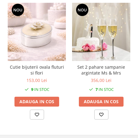
MORRIS&AMP;CO
NOU
NOU
KINGSLEY
SERENDIPITY GOLD
SERENDIPITY PLATINUM
CHELSEA
MEDICEA
CELESTIAL
PATCHWORK WILLOW
Cutie bijuterii ovala fluturi
Set 2 pahare sampanie
BLUE LILY
si flori
argintate Ms & Mrs
HIBISCUS
153,00 Lei
356,00 Lei
SWAN
9
IN STOC
7
IN STOC
FLORENTINE TURQUOISE
ANTHEMION GREY
ADAUGA IN COS
ADAUGA IN COS
ORCHARD
CREATURES OF CURIOSITY
JARDIN
RENAISSANCE RED