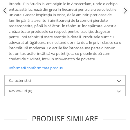
Cote Noire
Brandul Pip Studio isi are originile in Amsterdam, unde o echipa
ARRIS
entuziastă lucrează din greu în fiecare zi pentru a crea colecțiile
CELESTIAL PLATINUM
unicate. Gasesc inspirația in orice, de la amintiri prețioase de
familie până la aventuri uimitoare și de la comori pierdute
CORNUCOPIA
redescoperite, până la călătorii în tărâmuri îndepărtate. Acestia
INTAGLIO
creăza toate produsele cu respect pentru tradiție, dragoste
JASPER CONRAN GOLD
pentru noi tehnici și mare atenție la detalii. Produsele sunt cu
adevarat atrăgătoare, neincetand dorinta de a le privi: clasice cu o
RENAISSANCE GOLD
întorsătură moderna. Colecțiile fac întotdeauna parte dintr-un
ANTHEMION BLUE
tot unitar, astfel încât să va puteti juca cu piesele după cum
BUTTERFLY BLOOM
credeți de cuviință, intr-un mix&match de poveste.
OLD COUNTRY ROSES
Informatii conformitate produs
PASHMINA
Caracteristici
SIGNET PLATINUM
CELESTIAL GOLD
Review-uri
(0)
NATURE
CHINOISERIE WHITE
JASPER CONRAN WHITE
PRODUSE SIMILARE
GILDED MUSE
WONDERLUST