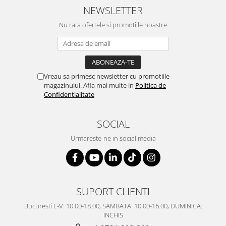
SERENDIPITY WHITE
NEWSLETTER
FLOWER FESTIVAL BLUE
Nu rata ofertele si promotiile noastre
FLOWER FESTIVAL RED
LOVE BIRDS
CHIQUE VERDE
CHIQUE ROZ
Vreau sa primesc newsletter cu promotiile
CHIQUE STRIPES VERDE
magazinului. Afla mai multe in
Politica de
Confidentialitate
Renaissance Grey
Royal White
SOCIAL
CHIQUE STRIPES GALBEN
CHIQUE GALBEN
Urmareste-ne in social media
SUPORT CLIENTI
Bucuresti L-V: 10.00-18.00, SAMBATA: 10.00-16.00, DUMINICA:
INCHIS