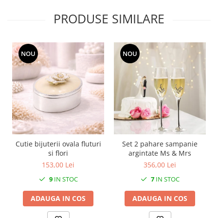
MORRIS&AMP;CO
PRODUSE SIMILARE
KINGSLEY
SERENDIPITY GOLD
SERENDIPITY PLATINUM
NOU
NOU
CHELSEA
MEDICEA
CELESTIAL
PATCHWORK WILLOW
BLUE LILY
HIBISCUS
SWAN
Cutie bijuterii ovala fluturi
Set 2 pahare sampanie
FLORENTINE TURQUOISE
si flori
argintate Ms & Mrs
ANTHEMION GREY
153,00 Lei
356,00 Lei
ORCHARD
9
IN STOC
7
IN STOC
CREATURES OF CURIOSITY
JARDIN
ADAUGA IN COS
ADAUGA IN COS
RENAISSANCE RED