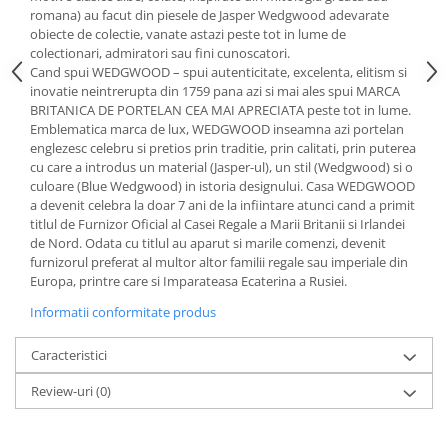
Cote Noire
romana) au facut din piesele de Jasper Wedgwood adevarate
ARRIS
obiecte de colectie, vanate astazi peste tot in lume de
CELESTIAL PLATINUM
colectionari, admiratori sau fini cunoscatori.
CORNUCOPIA
Cand spui WEDGWOOD – spui autenticitate, excelenta, elitism si
inovatie neintrerupta din 1759 pana azi si mai ales spui MARCA
INTAGLIO
BRITANICA DE PORTELAN CEA MAI APRECIATA peste tot in lume.
JASPER CONRAN GOLD
Emblematica marca de lux, WEDGWOOD inseamna azi portelan
englezesc celebru si pretios prin traditie, prin calitati, prin puterea
RENAISSANCE GOLD
cu care a introdus un material (Jasper-ul), un stil (Wedgwood) si o
ANTHEMION BLUE
culoare (Blue Wedgwood) in istoria designului. Casa WEDGWOOD
BUTTERFLY BLOOM
a devenit celebra la doar 7 ani de la infiintare atunci cand a primit
titlul de Furnizor Oficial al Casei Regale a Marii Britanii si Irlandei
OLD COUNTRY ROSES
de Nord. Odata cu titlul au aparut si marile comenzi, devenit
PASHMINA
furnizorul preferat al multor altor familii regale sau imperiale din
SIGNET PLATINUM
Europa, printre care si Imparateasa Ecaterina a Rusiei.
CELESTIAL GOLD
Informatii conformitate produs
NATURE
Caracteristici
CHINOISERIE WHITE
JASPER CONRAN WHITE
Review-uri
(0)
GILDED MUSE
WONDERLUST