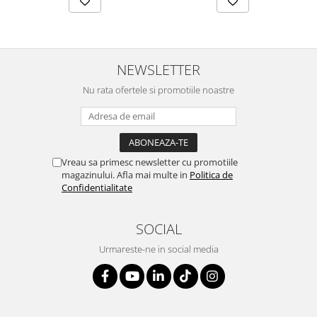
SERENDIPITY WHITE
FLOWER FESTIVAL BLUE
FLOWER FESTIVAL RED
LOVE BIRDS
NEWSLETTER
CHIQUE VERDE
Nu rata ofertele si promotiile noastre
CHIQUE ROZ
CHIQUE STRIPES VERDE
Renaissance Grey
Royal White
Vreau sa primesc newsletter cu promotiile
CHIQUE STRIPES GALBEN
magazinului. Afla mai multe in
Politica de
Confidentialitate
CHIQUE GALBEN
SOCIAL
Urmareste-ne in social media