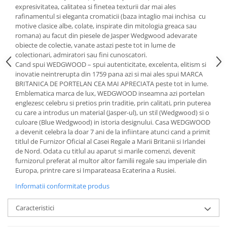
Cote Noire
expresivitatea, calitatea si finetea texturii dar mai ales
ARRIS
rafinamentul si eleganta cromaticii (baza intaglio mai inchisa cu
CELESTIAL PLATINUM
motive clasice albe, colate, inspirate din mitologia greaca sau
romana) au facut din piesele de Jasper Wedgwood adevarate
CORNUCOPIA
obiecte de colectie, vanate astazi peste tot in lume de
INTAGLIO
colectionari, admiratori sau fini cunoscatori.
JASPER CONRAN GOLD
Cand spui WEDGWOOD – spui autenticitate, excelenta, elitism si
inovatie neintrerupta din 1759 pana azi si mai ales spui MARCA
RENAISSANCE GOLD
BRITANICA DE PORTELAN CEA MAI APRECIATA peste tot in lume.
ANTHEMION BLUE
Emblematica marca de lux, WEDGWOOD inseamna azi portelan
BUTTERFLY BLOOM
englezesc celebru si pretios prin traditie, prin calitati, prin puterea
cu care a introdus un material (Jasper-ul), un stil (Wedgwood) si o
OLD COUNTRY ROSES
culoare (Blue Wedgwood) in istoria designului. Casa WEDGWOOD
PASHMINA
a devenit celebra la doar 7 ani de la infiintare atunci cand a primit
titlul de Furnizor Oficial al Casei Regale a Marii Britanii si Irlandei
SIGNET PLATINUM
de Nord. Odata cu titlul au aparut si marile comenzi, devenit
CELESTIAL GOLD
furnizorul preferat al multor altor familii regale sau imperiale din
NATURE
Europa, printre care si Imparateasa Ecaterina a Rusiei.
CHINOISERIE WHITE
Informatii conformitate produs
JASPER CONRAN WHITE
GILDED MUSE
Caracteristici
WONDERLUST