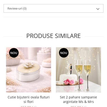
MORRIS&AMP;CO
Review-uri
(0)
KINGSLEY
SERENDIPITY GOLD
SERENDIPITY PLATINUM
CHELSEA
PRODUSE SIMILARE
MEDICEA
CELESTIAL
PATCHWORK WILLOW
NOU
NOU
BLUE LILY
HIBISCUS
SWAN
FLORENTINE TURQUOISE
ANTHEMION GREY
ORCHARD
CREATURES OF CURIOSITY
JARDIN
Cutie bijuterii ovala fluturi
Set 2 pahare sampanie
si flori
argintate Ms & Mrs
RENAISSANCE RED