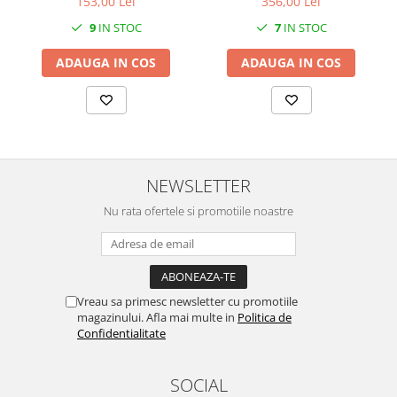
153,00 Lei
356,00 Lei
SERENDIPITY WHITE
9
IN STOC
7
IN STOC
FLOWER FESTIVAL BLUE
FLOWER FESTIVAL RED
ADAUGA IN COS
ADAUGA IN COS
LOVE BIRDS
CHIQUE VERDE
CHIQUE ROZ
CHIQUE STRIPES VERDE
Renaissance Grey
NEWSLETTER
Royal White
Nu rata ofertele si promotiile noastre
CHIQUE STRIPES GALBEN
CHIQUE GALBEN
Vreau sa primesc newsletter cu promotiile
magazinului. Afla mai multe in
Politica de
Confidentialitate
SOCIAL