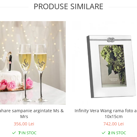
PRODUSE SIMILARE
ahare sampanie argintate Ms &
Infinity Vera Wang rama foto a
Mrs
10x15cm
356,00 Lei
742,00 Lei
7
IN STOC
2
IN STOC