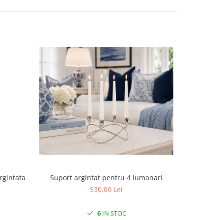
Suport argintat pentru 4 lumanari
rgintata
Cutie
530,00 Lei
6
IN STOC