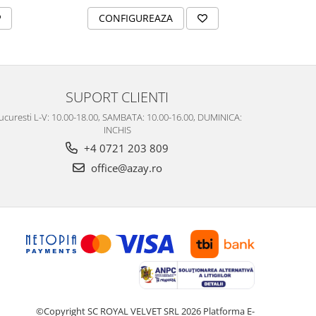
CONFIGUREAZA
C
SUPORT CLIENTI
ucuresti L-V: 10.00-18.00, SAMBATA: 10.00-16.00, DUMINICA:
INCHIS
+4 0721 203 809
office@azay.ro
©Copyright SC ROYAL VELVET SRL 2026
Platforma E-