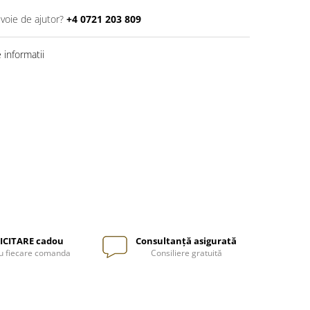
evoie de ajutor?
+4 0721 203 809
informatii
ICITARE cadou
Consultanță asigurată
u fiecare comanda
Consiliere gratuită