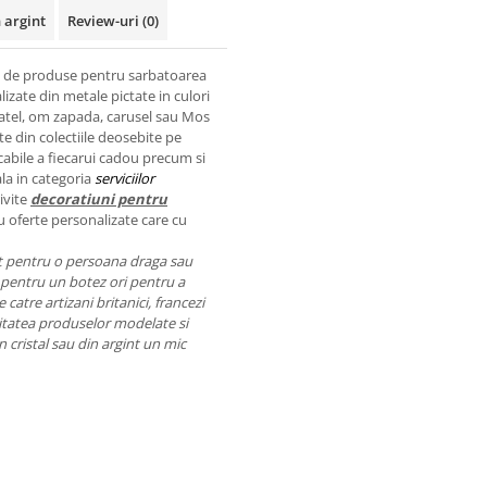
 argint
Review-uri
(0)
a de produse pentru sarbatoarea
lizate din metale pictate in culori
datel, om zapada, carusel sau Mos
te din colectiile deosebite pe
ecabile a fiecarui cadou precum si
ala in categoria
serviciilor
ivite
decoratiuni pentru
u oferte personalizate care cu
nt pentru o persoana draga sau
pentru un botez ori pentru a
catre artizani britanici, francezi
Calitatea produselor modelate si
 cristal sau din argint un mic