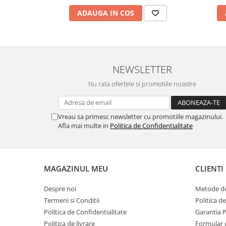
MORRIS&AMP;CO
ADAUGA IN COS
KINGSLEY
SERENDIPITY GOLD
SERENDIPITY PLATINUM
CHELSEA
NEWSLETTER
MEDICEA
Nu rata ofertele si promotiile noastre
CELESTIAL
PATCHWORK WILLOW
BLUE LILY
Vreau sa primesc newsletter cu promotiile magazinului.
HIBISCUS
Afla mai multe in
Politica de Confidentialitate
SWAN
FLORENTINE TURQUOISE
ANTHEMION GREY
MAGAZINUL MEU
CLIENTI
ORCHARD
Despre noi
Metode de
CREATURES OF CURIOSITY
Termeni si Conditii
Politica d
JARDIN
Politica de Confidentialitate
Garantia 
RENAISSANCE RED
Politica de livrare
Formular 