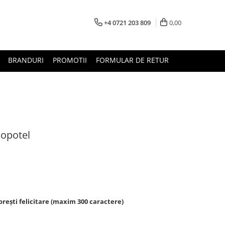
+4 0721 203 809
0,00
BRANDURI
PROMOTII
FORMULAR DE RETUR
lopotel
rești felicitare (maxim 300 caractere)