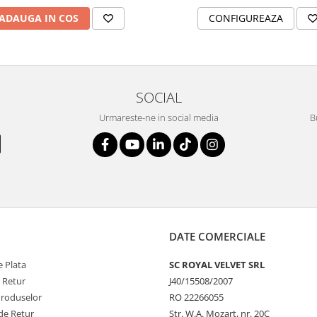
ADAUGA IN COS
CONFIGUREAZA
SOCIAL
Urmareste-ne in social media
B
DATE COMERCIALE
 Plata
SC ROYAL VELVET SRL
e Retur
J40/15508/2007
Produselor
RO 22266055
de Retur
Str. W.A. Mozart, nr. 20C