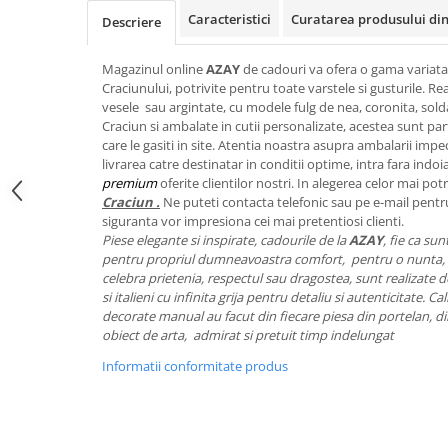
FRAPIERE
GEORGIA
LUCREZIA
VESTA
Caracteristici
Curatarea produsului din
Descriere
PAHARE SI ACCESORII
SAMOA
ELISA
CORPORATE
SET PENTRU BĂUTURI
PIVOINE
TONDO DONI
FLOWER
Magazinul online
AZAY
de cadouri va ofera o gama variat
TĂVI SI ACCESORII
ESMERALDA BLANC, GOLD,
ORPHOS
TABLE
Craciunului, potrivite pentru toate varstele si gusturile. Rea
PLATINUM
vesele sau argintate, cu modele fulg de nea, coronita, sol
ACCESORII PENTRU FEMEI
CILI
BABY COLLECTION
Craciun si ambalate in cutii personalizate, acestea sunt par
CHARDONS GOLD, PLATINUM
SFEȘNICE
GIULIA
ROSE
care le gasiti in site. Atentia noastra asupra ambalarii imp
HEMISPHERE
RAME SI ALBUME FOTO
NETTARE DI VINO
LOVE KNOTS SILVER
livrarea catre destinatar in conditii optime, intra fara indoi
KHAZARD OR &AMP; PLATINE
premium
oferite clientilor nostri. In alegerea celor mai potr
CARAFE
NOTTE DI STELLE
WITH LOVE SILVER
Craciun .
Ne puteti contacta telefonic sau pe e-mail pentr
JASPER CONRAN PLATINUM
FRUCTIERE ARGINTATE
PLINIO
WITH LOVE BLACK
siguranta vor impresiona cei mai pretentiosi clienti.
CHINOISERIE GREEN
ACCESORII PENTRU BĂRBAȚI
YOUNG
WITH LOVE WHITE
Piese elegante si inspirate, cadourile de la
AZAY
, fie ca su
pentru propriul dumneavoastra comfort, pentru o nunta, 
100 YEARS
ACCESORII PENTRU BIROU
VIP
INFINITY
celebra prietenia, respectul sau dragostea, sunt realizate de 
BLANC SUR BLANC
BOLURI DECO
PIUME
WISH
si italieni cu infinita grija pentru detaliu si autenticitate. 
GROSGRAIN
decorate manual au facut din fiecare piesa din portelan, din
AROME DE INTERIOR
AURIS
LOVE KNOTS GOLD
obiect de arta, admirat si pretuit timp indelungat
LACE GOLD
TEXTILE
BOTANIC GARDEN
WITH LOVE NOUVEAU
LACE PLATINUM
Informatii conformitate produs
BIJUTERII
STELLA
WITH LOVE GOLD
EQUESTRIA
ARANJAMENTE FLORALE
POLKA BLUE
PERNE
CHEEKY PINK