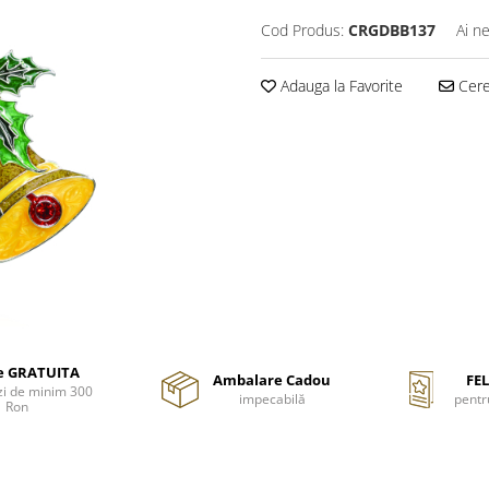
Cod Produs:
CRGDBB137
Ai n
Adauga la Favorite
Cere 
re GRATUITA
Ambalare Cadou
FEL
i de minim 300
impecabilă
pentr
Ron