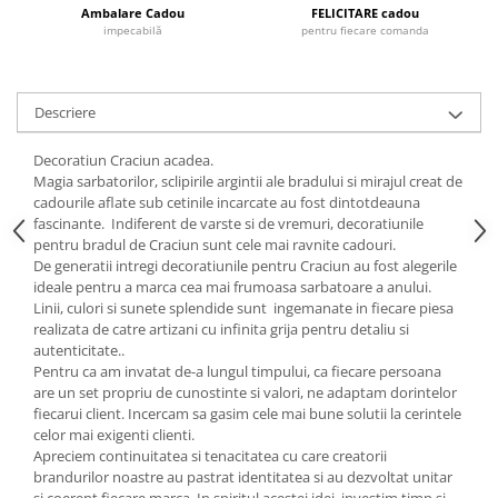
Cote Noire
Ambalare Cadou
FELICITARE cadou
ARRIS
impecabilă
pentru fiecare comanda
CELESTIAL PLATINUM
CORNUCOPIA
INTAGLIO
Descriere
JASPER CONRAN GOLD
Decoratiun Craciun acadea.
RENAISSANCE GOLD
Magia sarbatorilor, sclipirile argintii ale bradului si mirajul creat de
ANTHEMION BLUE
cadourile aflate sub cetinile incarcate au fost dintotdeauna
fascinante. Indiferent de varste si de vremuri, decoratiunile
BUTTERFLY BLOOM
pentru bradul de Craciun sunt cele mai ravnite cadouri.
OLD COUNTRY ROSES
De generatii intregi decoratiunile pentru Craciun au fost alegerile
PASHMINA
ideale pentru a marca cea mai frumoasa sarbatoare a anului.
Linii, culori si sunete splendide sunt ingemanate in fiecare piesa
SIGNET PLATINUM
realizata de catre artizani cu infinita grija pentru detaliu si
CELESTIAL GOLD
autenticitate..
NATURE
Pentru ca am invatat de-a lungul timpului, ca fiecare persoana
are un set propriu de cunostinte si valori, ne adaptam dorintelor
CHINOISERIE WHITE
fiecarui client. Incercam sa gasim cele mai bune solutii la cerintele
JASPER CONRAN WHITE
celor mai exigenti clienti.
GILDED MUSE
Apreciem continuitatea si tenacitatea cu care creatorii
brandurilor noastre au pastrat identitatea si au dezvoltat unitar
WONDERLUST