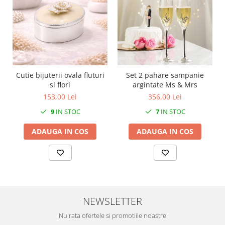
SERENDIPITY WHITE
FLOWER FESTIVAL BLUE
FLOWER FESTIVAL RED
LOVE BIRDS
CHIQUE VERDE
CHIQUE ROZ
Cutie bijuterii ovala fluturi
Set 2 pahare sampanie
CHIQUE STRIPES VERDE
si flori
argintate Ms & Mrs
Renaissance Grey
153,00 Lei
356,00 Lei
Royal White
9
IN STOC
7
IN STOC
CHIQUE STRIPES GALBEN
ADAUGA IN COS
ADAUGA IN COS
CHIQUE GALBEN
NEWSLETTER
Nu rata ofertele si promotiile noastre