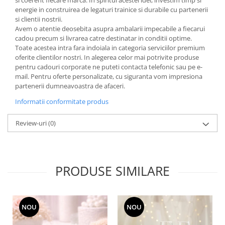
si coerent fiecare marca. In spiritul acestei idei, investim timp si
MORRIS&AMP;CO
energie in construirea de legaturi trainice si durabile cu partenerii
si clientii nostrii.
KINGSLEY
Avem o atentie deosebita asupra ambalarii impecabile a fiecarui
SERENDIPITY GOLD
cadou precum si livrarea catre destinatar in conditii optime.
SERENDIPITY PLATINUM
Toate acestea intra fara indoiala in categoria serviciilor premium
oferite clientilor nostri. In alegerea celor mai potrivite produse
CHELSEA
pentru cadouri corporate ne puteti contacta telefonic sau pe e-
MEDICEA
mail. Pentru oferte personalizate, cu siguranta vom impresiona
CELESTIAL
partenerii dumneavoastra de afaceri.
PATCHWORK WILLOW
Informatii conformitate produs
BLUE LILY
Review-uri
(0)
HIBISCUS
SWAN
FLORENTINE TURQUOISE
ANTHEMION GREY
PRODUSE SIMILARE
ORCHARD
CREATURES OF CURIOSITY
JARDIN
NOU
NOU
RENAISSANCE RED