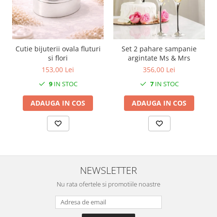
MORRIS&AMP;CO
KINGSLEY
SERENDIPITY GOLD
SERENDIPITY PLATINUM
Cutie bijuterii ovala fluturi
Set 2 pahare sampanie
CHELSEA
si flori
argintate Ms & Mrs
153,00 Lei
356,00 Lei
MEDICEA
CELESTIAL
9
IN STOC
7
IN STOC
PATCHWORK WILLOW
ADAUGA IN COS
ADAUGA IN COS
BLUE LILY
HIBISCUS
SWAN
FLORENTINE TURQUOISE
ANTHEMION GREY
NEWSLETTER
ORCHARD
CREATURES OF CURIOSITY
Nu rata ofertele si promotiile noastre
JARDIN
RENAISSANCE RED