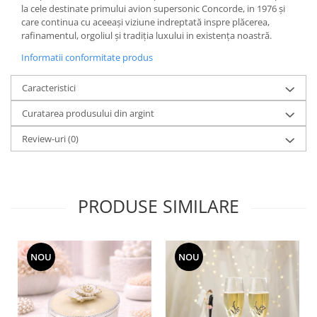
Cote Noire
la cele destinate primului avion supersonic Concorde, in 1976 şi
ARRIS
care continua cu aceeaşi viziune indreptată inspre plăcerea,
CELESTIAL PLATINUM
rafinamentul, orgoliul şi tradiţia luxului in existenţa noastră.
CORNUCOPIA
Informatii conformitate produs
INTAGLIO
Caracteristici
JASPER CONRAN GOLD
RENAISSANCE GOLD
Curatarea produsului din argint
ANTHEMION BLUE
Review-uri
(0)
BUTTERFLY BLOOM
OLD COUNTRY ROSES
PASHMINA
SIGNET PLATINUM
PRODUSE SIMILARE
CELESTIAL GOLD
NATURE
CHINOISERIE WHITE
NOU
NOU
JASPER CONRAN WHITE
GILDED MUSE
WONDERLUST