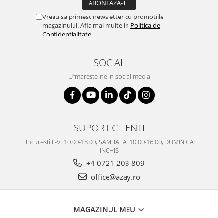
SERENDIPITY WHITE
Vreau sa primesc newsletter cu promotiile
FLOWER FESTIVAL BLUE
magazinului. Afla mai multe in
Politica de
FLOWER FESTIVAL RED
Confidentialitate
LOVE BIRDS
CHIQUE VERDE
SOCIAL
CHIQUE ROZ
Urmareste-ne in social media
CHIQUE STRIPES VERDE
Renaissance Grey
Royal White
CHIQUE STRIPES GALBEN
SUPORT CLIENTI
CHIQUE GALBEN
Bucuresti L-V: 10.00-18.00, SAMBATA: 10.00-16.00, DUMINICA:
INCHIS
+4 0721 203 809
office@azay.ro
MAGAZINUL MEU