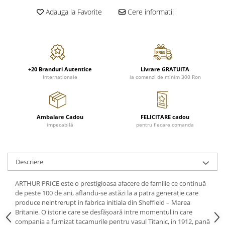
FRAPIERE
GEORGIA
LUCREZIA
VESTA
Adauga la Favorite
Cere informatii
PAHARE SI ACCESORII
SAMOA
ELISA
CORPORATE
SET PENTRU BĂUTURI
PIVOINE
TONDO DONI
FLOWER
TĂVI SI ACCESORII
ESMERALDA BLANC, GOLD,
ORPHOS
TABLE
PLATINUM
ACCESORII PENTRU FEMEI
CILI
BABY COLLECTION
CHARDONS GOLD, PLATINUM
SFEȘNICE
GIULIA
ROSE
+20 Branduri Autentice
Livrare GRATUITA
Internationale
la comenzi de minim 300 Ron
HEMISPHERE
RAME SI ALBUME FOTO
NETTARE DI VINO
LOVE KNOTS SILVER
KHAZARD OR &AMP; PLATINE
CARAFE
NOTTE DI STELLE
WITH LOVE SILVER
JASPER CONRAN PLATINUM
FRUCTIERE ARGINTATE
PLINIO
WITH LOVE BLACK
Ambalare Cadou
FELICITARE cadou
CHINOISERIE GREEN
ACCESORII PENTRU BĂRBAȚI
YOUNG
WITH LOVE WHITE
impecabilă
pentru fiecare comanda
100 YEARS
ACCESORII PENTRU BIROU
VIP
INFINITY
BLANC SUR BLANC
BOLURI DECO
PIUME
WISH
GROSGRAIN
AROME DE INTERIOR
AURIS
LOVE KNOTS GOLD
Descriere
LACE GOLD
TEXTILE
BOTANIC GARDEN
WITH LOVE NOUVEAU
LACE PLATINUM
ARTHUR PRICE este o prestigioasa afacere de familie ce continuă
BIJUTERII
STELLA
WITH LOVE GOLD
de peste 100 de ani, aflandu-se astăzi la a patra generaţie care
EQUESTRIA
ARANJAMENTE FLORALE
produce neintrerupt in fabrica initiala din Sheffield – Marea
POLKA BLUE
Britanie. O istorie care se desfăşoară intre momentul in care
PERNE
compania a furnizat tacamurile pentru vasul Titanic, in 1912, pană
CHEEKY PINK