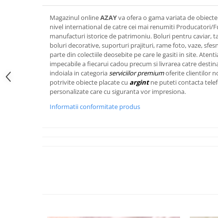
FRAPIERE
GEORGIA
LUCREZIA
VESTA
PAHARE SI ACCESORII
SAMOA
ELISA
CORPORATE
Magazinul online
AZAY
va ofera o gama variata de obiecte 
nivel international de catre cei mai renumiti Producatori/F
SET PENTRU BĂUTURI
PIVOINE
TONDO DONI
FLOWER
manufacturi istorice de patrimoniu. Boluri pentru caviar, tac
TĂVI SI ACCESORII
ESMERALDA BLANC, GOLD,
ORPHOS
TABLE
boluri decorative, suporturi prajituri, rame foto, vaze, sfe
PLATINUM
ACCESORII PENTRU FEMEI
CILI
BABY COLLECTION
parte din colectiile deosebite pe care le gasiti in site. Aten
CHARDONS GOLD, PLATINUM
impecabile a fiecarui cadou precum si livrarea catre destinat
SFEȘNICE
GIULIA
ROSE
indoiala in categoria
serviciilor premium
oferite clientilor n
HEMISPHERE
RAME SI ALBUME FOTO
NETTARE DI VINO
LOVE KNOTS SILVER
potrivite obiecte placate cu
argint
ne puteti contacta tele
KHAZARD OR &AMP; PLATINE
personalizate care cu siguranta vor impresiona.
CARAFE
NOTTE DI STELLE
WITH LOVE SILVER
JASPER CONRAN PLATINUM
FRUCTIERE ARGINTATE
PLINIO
WITH LOVE BLACK
Informatii conformitate produs
CHINOISERIE GREEN
ACCESORII PENTRU BĂRBAȚI
YOUNG
WITH LOVE WHITE
100 YEARS
ACCESORII PENTRU BIROU
VIP
INFINITY
BLANC SUR BLANC
BOLURI DECO
PIUME
WISH
GROSGRAIN
AROME DE INTERIOR
AURIS
LOVE KNOTS GOLD
LACE GOLD
TEXTILE
BOTANIC GARDEN
WITH LOVE NOUVEAU
LACE PLATINUM
BIJUTERII
STELLA
WITH LOVE GOLD
EQUESTRIA
ARANJAMENTE FLORALE
POLKA BLUE
PERNE
CHEEKY PINK