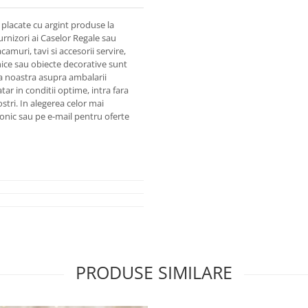
placate cu argint produse la
urnizori ai Caselor Regale sau
amuri, tavi si accesorii servire,
snice sau obiecte decorative sunt
tia noastra asupra ambalarii
ar in conditii optime, intra fara
ostri. In alegerea celor mai
fonic sau pe e-mail pentru oferte
PRODUSE SIMILARE