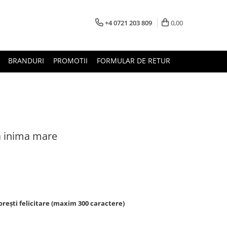
+4 0721 203 809
0,00
BRANDURI
PROMOTII
FORMULAR DE RETUR
ta inima mare
rești felicitare (maxim 300 caractere)