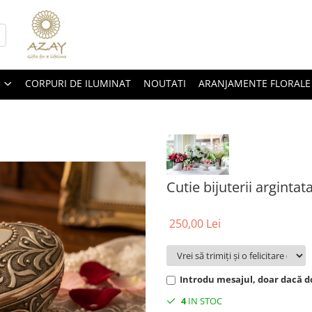
CORPURI DE ILUMINAT
NOUTATI
ARANJAMENTE FLORALE
Cutie bijuterii arginta
250,00 Lei
Introdu mesajul, doar dacă do
4
IN STOC