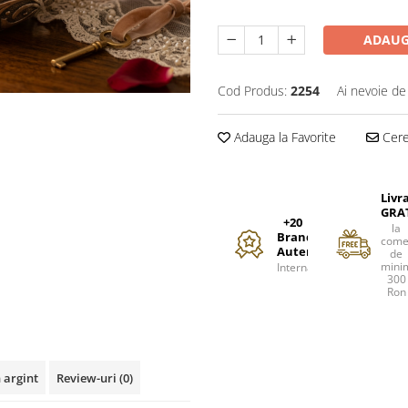
ADAUG
Cod Produs:
2254
Ai nevoie de
Adauga la Favorite
Cere 
Livr
GRA
+20
la
Branduri
come
Autentice
de
mini
Internationale
300
Ron
 argint
Review-uri
(0)