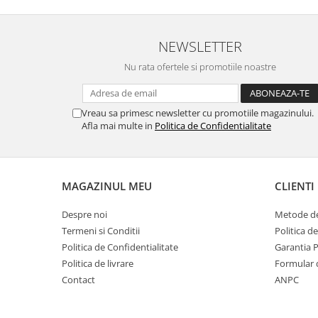
MORRIS&AMP;CO
KINGSLEY
NEWSLETTER
SERENDIPITY GOLD
SERENDIPITY PLATINUM
Nu rata ofertele si promotiile noastre
CHELSEA
MEDICEA
Vreau sa primesc newsletter cu promotiile magazinului.
CELESTIAL
Afla mai multe in
Politica de Confidentialitate
PATCHWORK WILLOW
BLUE LILY
HIBISCUS
MAGAZINUL MEU
CLIENTI
SWAN
FLORENTINE TURQUOISE
Despre noi
Metode de
Termeni si Conditii
Politica d
ANTHEMION GREY
Politica de Confidentialitate
Garantia 
ORCHARD
Politica de livrare
Formular 
CREATURES OF CURIOSITY
Contact
ANPC
JARDIN
RENAISSANCE RED