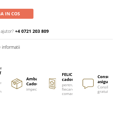
A IN COS
 ajutor?
+4 0721 203 809
informatii
are
TUITA
FELICITARE
Consultanță
Ambalare
cadou
asigurată
nzi
Cadou
pentru
Consiliere
impecabilă
fiecare
m
gratuită
comanda