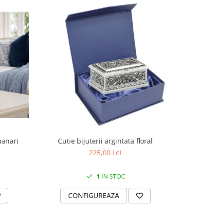
manari
Cutie bijuterii argintata floral
Set portela
farfurii 28
225,00 Lei
1
IN STOC
CONFIGUREAZA
C