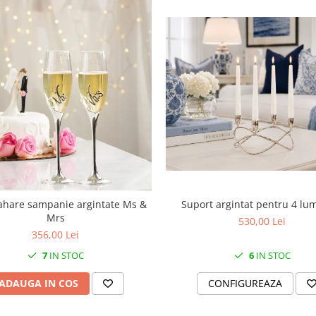
Suport argintat pentru 4 lu
ahare sampanie argintate Ms &
Mrs
530,00 Lei
356,00 Lei
6
IN STOC
7
IN STOC
CONFIGUREAZA
ADAUGA IN COS