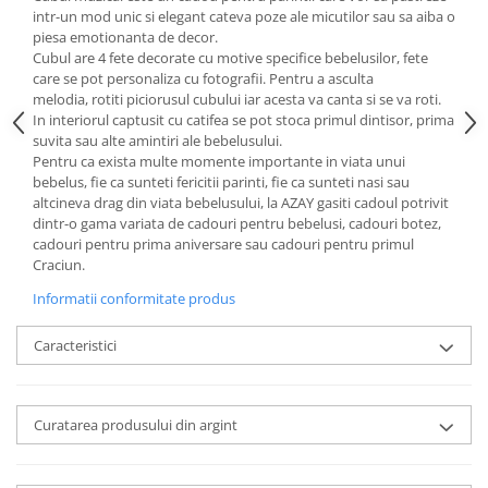
Cote Noire
intr-un mod unic si elegant cateva poze ale micutilor sau sa aiba o
ARRIS
piesa emotionanta de decor.
CELESTIAL PLATINUM
Cubul are 4 fete decorate cu motive specifice bebelusilor, fete
care se pot personaliza cu fotografii. Pentru a asculta
CORNUCOPIA
melodia, rotiti piciorusul cubului iar acesta va canta si se va roti.
INTAGLIO
In interiorul captusit cu catifea se pot stoca primul dintisor, prima
JASPER CONRAN GOLD
suvita sau alte amintiri ale bebelusului.
Pentru ca exista multe momente importante in viata unui
RENAISSANCE GOLD
bebelus, fie ca sunteti fericitii parinti, fie ca sunteti nasi sau
ANTHEMION BLUE
altcineva drag din viata bebelusului, la AZAY gasiti cadoul potrivit
BUTTERFLY BLOOM
dintr-o gama variata de cadouri pentru bebelusi, cadouri botez,
cadouri pentru prima aniversare sau cadouri pentru primul
OLD COUNTRY ROSES
Craciun.
PASHMINA
Informatii conformitate produs
SIGNET PLATINUM
CELESTIAL GOLD
Caracteristici
NATURE
CHINOISERIE WHITE
JASPER CONRAN WHITE
Curatarea produsului din argint
GILDED MUSE
WONDERLUST