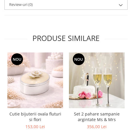
MORRIS&AMP;CO
Review-uri
(0)
KINGSLEY
SERENDIPITY GOLD
SERENDIPITY PLATINUM
CHELSEA
PRODUSE SIMILARE
MEDICEA
CELESTIAL
PATCHWORK WILLOW
NOU
NOU
BLUE LILY
HIBISCUS
SWAN
FLORENTINE TURQUOISE
ANTHEMION GREY
ORCHARD
CREATURES OF CURIOSITY
Cutie bijuterii ovala fluturi
Set 2 pahare sampanie
JARDIN
si flori
argintate Ms & Mrs
153,00 Lei
356,00 Lei
RENAISSANCE RED