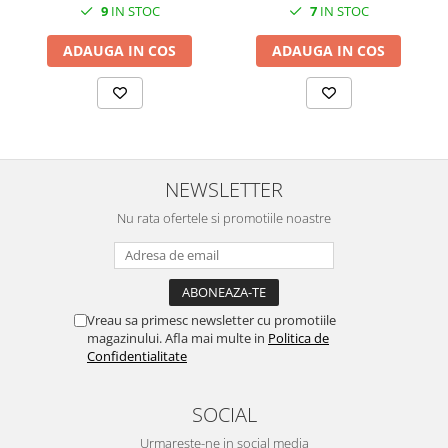
SERENDIPITY WHITE
9
IN STOC
7
IN STOC
FLOWER FESTIVAL BLUE
ADAUGA IN COS
ADAUGA IN COS
FLOWER FESTIVAL RED
LOVE BIRDS
CHIQUE VERDE
CHIQUE ROZ
CHIQUE STRIPES VERDE
NEWSLETTER
Renaissance Grey
Royal White
Nu rata ofertele si promotiile noastre
CHIQUE STRIPES GALBEN
CHIQUE GALBEN
Vreau sa primesc newsletter cu promotiile
magazinului. Afla mai multe in
Politica de
Confidentialitate
SOCIAL
Urmareste-ne in social media