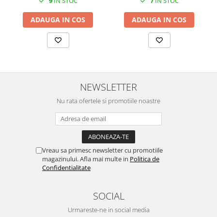
9
IN STOC
7
IN STOC
SERENDIPITY WHITE
FLOWER FESTIVAL BLUE
ADAUGA IN COS
ADAUGA IN COS
FLOWER FESTIVAL RED
LOVE BIRDS
CHIQUE VERDE
CHIQUE ROZ
CHIQUE STRIPES VERDE
NEWSLETTER
Renaissance Grey
Nu rata ofertele si promotiile noastre
Royal White
CHIQUE STRIPES GALBEN
CHIQUE GALBEN
Vreau sa primesc newsletter cu promotiile
magazinului. Afla mai multe in
Politica de
Confidentialitate
SOCIAL
Urmareste-ne in social media