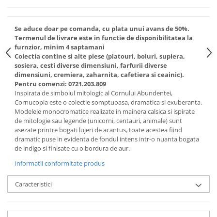
Cote Noire
ARRIS
CELESTIAL PLATINUM
Se aduce doar pe comanda, cu plata unui avans de 50%.
CORNUCOPIA
Termenul de livrare este in functie de disponibilitatea la
furnzior, minim 4 saptamani
INTAGLIO
Colectia contine si alte piese (platouri, boluri, supiera,
JASPER CONRAN GOLD
sosiera, cesti diverse dimensiuni, farfurii diverse
RENAISSANCE GOLD
dimensiuni, cremiera, zaharnita, cafetiera si ceainic).
Pentru comenzi: 0721.203.809
ANTHEMION BLUE
Inspirata de simbolul mitologic al Cornului Abundentei,
BUTTERFLY BLOOM
Cornucopia este o colectie somptuoasa, dramatica si exuberanta.
OLD COUNTRY ROSES
Modelele monocromatice realizate in mainera calsica si ispirate
de mitologie sau legende (unicorni, centauri, animale) sunt
PASHMINA
asezate printre bogati lujeri de acantus, toate acestea fiind
SIGNET PLATINUM
dramatic puse in evidenta de fondul intens intr-o nuanta bogata
CELESTIAL GOLD
de indigo si finisate cu o bordura de aur.
NATURE
Informatii conformitate produs
CHINOISERIE WHITE
Caracteristici
JASPER CONRAN WHITE
GILDED MUSE
WONDERLUST