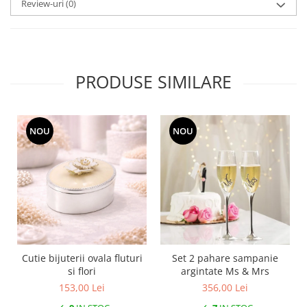
Review-uri
(0)
MORRIS&AMP;CO
KINGSLEY
SERENDIPITY GOLD
SERENDIPITY PLATINUM
PRODUSE SIMILARE
CHELSEA
MEDICEA
CELESTIAL
NOU
NOU
PATCHWORK WILLOW
BLUE LILY
HIBISCUS
SWAN
FLORENTINE TURQUOISE
ANTHEMION GREY
ORCHARD
Cutie bijuterii ovala fluturi
Set 2 pahare sampanie
CREATURES OF CURIOSITY
si flori
argintate Ms & Mrs
JARDIN
153,00 Lei
356,00 Lei
RENAISSANCE RED