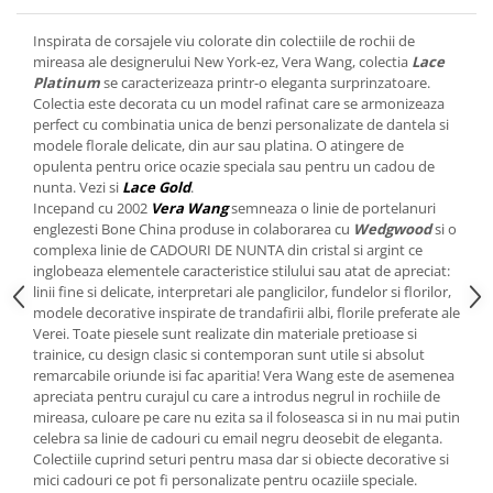
Cote Noire
ARRIS
Inspirata de corsajele viu colorate din colectiile de rochii de
CELESTIAL PLATINUM
mireasa ale designerului New York-ez, Vera Wang, colectia
Lace
CORNUCOPIA
Platinum
se caracterizeaza printr-o eleganta surprinzatoare.
Colectia este decorata cu un model rafinat care se armonizeaza
INTAGLIO
perfect cu combinatia unica de benzi personalizate de dantela si
JASPER CONRAN GOLD
modele florale delicate, din aur sau platina. O atingere de
RENAISSANCE GOLD
opulenta pentru orice ocazie speciala sau pentru un cadou de
nunta. Vezi si
Lace Gold
.
ANTHEMION BLUE
Incepand cu 2002
Vera Wang
semneaza o linie de portelanuri
BUTTERFLY BLOOM
englezesti Bone China produse in colaborarea cu
Wedgwood
si o
complexa linie de CADOURI DE NUNTA din cristal si argint ce
OLD COUNTRY ROSES
inglobeaza elementele caracteristice stilului sau atat de apreciat:
PASHMINA
linii fine si delicate, interpretari ale panglicilor, fundelor si florilor,
SIGNET PLATINUM
modele decorative inspirate de trandafirii albi, florile preferate ale
Verei. Toate piesele sunt realizate din materiale pretioase si
CELESTIAL GOLD
trainice, cu design clasic si contemporan sunt utile si absolut
NATURE
remarcabile oriunde isi fac aparitia! Vera Wang este de asemenea
CHINOISERIE WHITE
apreciata pentru curajul cu care a introdus negrul in rochiile de
mireasa, culoare pe care nu ezita sa il foloseasca si in nu mai putin
JASPER CONRAN WHITE
celebra sa linie de cadouri cu email negru deosebit de eleganta.
GILDED MUSE
Colectiile cuprind seturi pentru masa dar si obiecte decorative si
WONDERLUST
mici cadouri ce pot fi personalizate pentru ocaziile speciale.