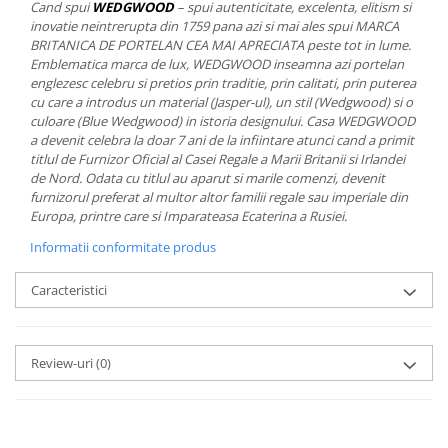
Cand spui
WEDGWOOD
– spui autenticitate, excelenta, elitism si
MORRIS&AMP;CO
inovatie neintrerupta din 1759 pana azi si mai ales spui MARCA
KINGSLEY
BRITANICA DE PORTELAN CEA MAI APRECIATA peste tot in lume.
Emblematica marca de lux, WEDGWOOD inseamna azi portelan
SERENDIPITY GOLD
englezesc celebru si pretios prin traditie, prin calitati, prin puterea
SERENDIPITY PLATINUM
cu care a introdus un material (Jasper-ul), un stil (Wedgwood) si o
CHELSEA
culoare (Blue Wedgwood) in istoria designului. Casa WEDGWOOD
a devenit celebra la doar 7 ani de la infiintare atunci cand a primit
MEDICEA
titlul de Furnizor Oficial al Casei Regale a Marii Britanii si Irlandei
CELESTIAL
de Nord. Odata cu titlul au aparut si marile comenzi, devenit
PATCHWORK WILLOW
furnizorul preferat al multor altor familii regale sau imperiale din
Europa, printre care si Imparateasa Ecaterina a Rusiei.
BLUE LILY
Informatii conformitate produs
HIBISCUS
SWAN
Caracteristici
FLORENTINE TURQUOISE
ANTHEMION GREY
ORCHARD
Review-uri
(0)
CREATURES OF CURIOSITY
JARDIN
RENAISSANCE RED