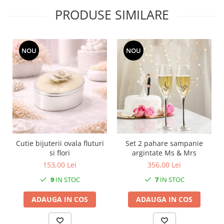
SERENDIPITY WHITE
PRODUSE SIMILARE
FLOWER FESTIVAL BLUE
FLOWER FESTIVAL RED
LOVE BIRDS
NOU
NOU
CHIQUE VERDE
CHIQUE ROZ
CHIQUE STRIPES VERDE
Renaissance Grey
Royal White
CHIQUE STRIPES GALBEN
CHIQUE GALBEN
Cutie bijuterii ovala fluturi
Set 2 pahare sampanie
si flori
argintate Ms & Mrs
153,00 Lei
356,00 Lei
9
IN STOC
7
IN STOC
ADAUGA IN COS
ADAUGA IN COS