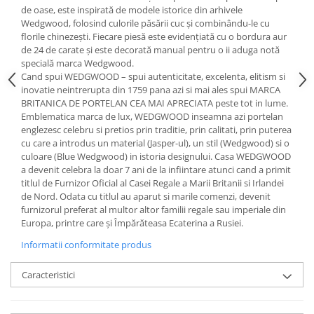
Cote Noire
de oase, este inspirată de modele istorice din arhivele
ARRIS
Wedgwood, folosind culorile păsării cuc și combinându-le cu
CELESTIAL PLATINUM
florile chinezești. Fiecare piesă este evidențiată cu o bordura aur
de 24 de carate și este decorată manual pentru o ii aduga notă
CORNUCOPIA
specială marca Wedgwood.
INTAGLIO
Cand spui WEDGWOOD – spui autenticitate, excelenta, elitism si
JASPER CONRAN GOLD
inovatie neintrerupta din 1759 pana azi si mai ales spui MARCA
BRITANICA DE PORTELAN CEA MAI APRECIATA peste tot in lume.
RENAISSANCE GOLD
Emblematica marca de lux, WEDGWOOD inseamna azi portelan
ANTHEMION BLUE
englezesc celebru si pretios prin traditie, prin calitati, prin puterea
BUTTERFLY BLOOM
cu care a introdus un material (Jasper-ul), un stil (Wedgwood) si o
culoare (Blue Wedgwood) in istoria designului. Casa WEDGWOOD
OLD COUNTRY ROSES
a devenit celebra la doar 7 ani de la infiintare atunci cand a primit
PASHMINA
titlul de Furnizor Oficial al Casei Regale a Marii Britanii si Irlandei
SIGNET PLATINUM
de Nord. Odata cu titlul au aparut si marile comenzi, devenit
furnizorul preferat al multor altor familii regale sau imperiale din
CELESTIAL GOLD
Europa, printre care și Împărăteasa Ecaterina a Rusiei.
NATURE
Informatii conformitate produs
CHINOISERIE WHITE
JASPER CONRAN WHITE
Caracteristici
GILDED MUSE
WONDERLUST