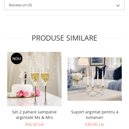
MORRIS&AMP;CO
Review-uri
(0)
KINGSLEY
SERENDIPITY GOLD
SERENDIPITY PLATINUM
CHELSEA
PRODUSE SIMILARE
MEDICEA
CELESTIAL
PATCHWORK WILLOW
NOU
BLUE LILY
HIBISCUS
SWAN
FLORENTINE TURQUOISE
ANTHEMION GREY
ORCHARD
CREATURES OF CURIOSITY
Set 2 pahare sampanie
Suport argintat pentru 4
JARDIN
argintate Ms & Mrs
lumanari
RENAISSANCE RED
356,00 Lei
530,00 Lei