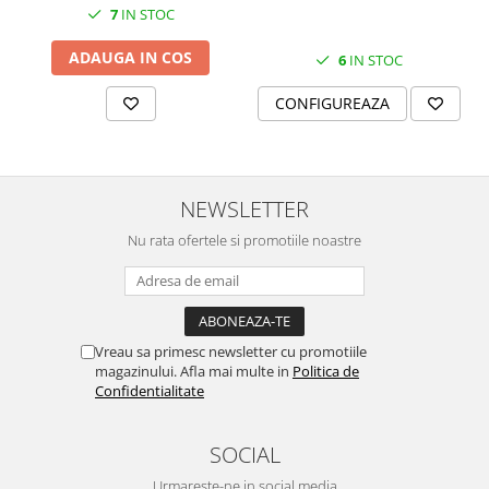
SERENDIPITY WHITE
7
IN STOC
FLOWER FESTIVAL BLUE
ADAUGA IN COS
6
IN STOC
FLOWER FESTIVAL RED
LOVE BIRDS
CONFIGUREAZA
CHIQUE VERDE
CHIQUE ROZ
CHIQUE STRIPES VERDE
NEWSLETTER
Renaissance Grey
Royal White
Nu rata ofertele si promotiile noastre
CHIQUE STRIPES GALBEN
CHIQUE GALBEN
Vreau sa primesc newsletter cu promotiile
magazinului. Afla mai multe in
Politica de
Confidentialitate
SOCIAL
Urmareste-ne in social media