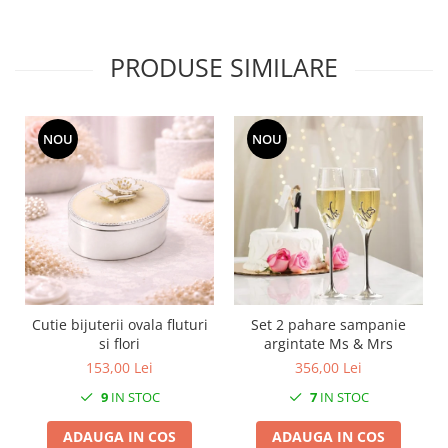
SERENDIPITY WHITE
FLOWER FESTIVAL BLUE
PRODUSE SIMILARE
FLOWER FESTIVAL RED
LOVE BIRDS
CHIQUE VERDE
CHIQUE ROZ
NOU
NOU
CHIQUE STRIPES VERDE
Renaissance Grey
Royal White
CHIQUE STRIPES GALBEN
CHIQUE GALBEN
Cutie bijuterii ovala fluturi
Set 2 pahare sampanie
si flori
argintate Ms & Mrs
153,00 Lei
356,00 Lei
9
IN STOC
7
IN STOC
ADAUGA IN COS
ADAUGA IN COS