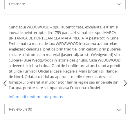
Cote Noire
Descriere
ARRIS
CELESTIAL PLATINUM
CORNUCOPIA
Cand spui WEDGWOOD – spui autenticitate, excelenta, elitism si
INTAGLIO
inovatie neintrerupta din 1759 pana azi si mai ales spui MARCA
JASPER CONRAN GOLD
BRITANICA DE PORTELAN CEA MAI APRECIATA peste tot in lume.
RENAISSANCE GOLD
Emblematica marca de lux, WEDGWOOD inseamna azi portelan
englezesc celebru si pretios prin traditie, prin calitati, prin puterea
ANTHEMION BLUE
cu care a introdus un material (Jasper-ul), un stil (Wedgwood) si o
BUTTERFLY BLOOM
culoare (Blue Wedgwood) in istoria designului. Casa WEDGWOOD
a devenit celebra la doar 7 ani de la infiintare atunci cand a primit
OLD COUNTRY ROSES
titlul de Furnizor Oficial al Casei Regale a Marii Britanii si Irlandei
PASHMINA
de Nord. Odata cu titlul au aparut si marile comenzi, devenit
SIGNET PLATINUM
furnizorul preferat al multor altor familii regale sau imperiale din
Europa, printre care si Imparateasa Ecaterina a Rusiei.
CELESTIAL GOLD
NATURE
Informatii conformitate produs
CHINOISERIE WHITE
Review-uri
(0)
JASPER CONRAN WHITE
GILDED MUSE
WONDERLUST