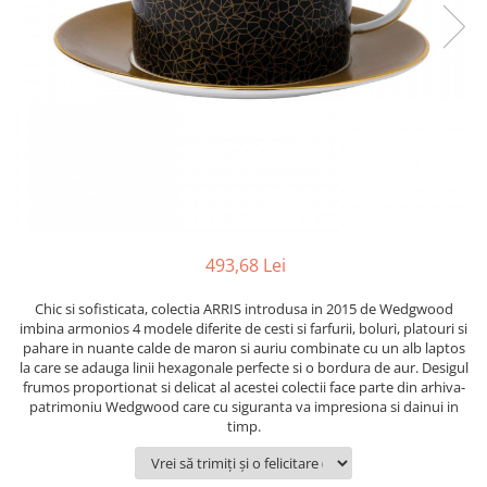
PRET
TAVITE
ACCESORII DECO
RAME FOTO
ACCESORII DECORATIVE
BOXE
SETURI PENTRU CAVIAR
SUB 500
SETURI DE CAFEA
CORPURI DE ILUMINAT
PAHARE SI CANI
SUB 200
BRANDURI
TROFEE
ACCESORII BIROU
SUB 1000
BRANDURI
SUPORTURI PENTRU PRAJITURI
SUB 2000
ROYAL ALBERT
CASETE DE BIJUTERII
SUB 3000
AZAY CASA
WATERFORD
BRANDURI
SUB 5000
JL COQUET
VALENTI
PESTE 5000
JASPER CONRAN
MARIO CIONI
VALENTI
SUB 4000
VERA WANG
ROYAL DOULTON
ARGENESI
PRODUSE
PORTMEIRION
SALVIATI
ARTHUR PRICE OF ENGLAND
493,68 Lei
VILLA ALTACHIARA
ROYAL ALBERT
CHINELLI
CĂNI
Chic si sofisticata, colectia ARRIS introdusa in 2015 de Wedgwood
PIP STUDIO
PORTMEIRION
AZAY CASA
ACCESORII PENTRU MASĂ
imbina armonios 4 modele diferite de cesti si farfurii, boluri, platouri si
COLECȚII
AZAY CASA
VERA WANG
pahare in nuante calde de maron si auriu combinate cu un alb laptos
SET CEAI &AMP; DESERT
la care se adauga linii hexagonale perfecte si o bordura de aur. Desigul
CHINELLI
WEDGWOOD
CEASURI DE INTERIOR
MIRANDA KERR
frumos proportionat si delicat al acestei colectii face parte din arhiva-
COLECTII
ROYAL DOULTON
patrimoniu Wedgwood care cu siguranta va impresiona si dainui in
OBIECTE DECORATIVE
NEW COUNTRY ROSES PINK
timp.
COLECTII
VAZE DECORATIVE
ROSECONFETTI
BOURGOGNE
PRODUSE PENTRU CURĂŢAT
POLKA ROSE
LUXE
GOCCIA