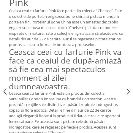
Pink
Cote Noire
ARRIS
Ceasca ceai cu farfurie Pink face parte din colectia “Chelsea”. Este
CELESTIAL PLATINUM
o colectie de portelan englezesc bone-china si pictata manual in
CORNUCOPIA
portelan fin. Portelanul Bone China este un amestec de: caolin
englezesc, cenusa de oase, piatra "Chelsea" pictata cu modele
INTAGLIO
inspirate din natura. Este o colecție enigmatică si strălucitoare, cu
JASPER CONRAN GOLD
detalii din aur de 22 de carate. Aurul se regaseste pictate atat pe
RENAISSANCE GOLD
produs cat si sub forma de bordura a produselor.
Ceasca ceai cu farfurie Pink va
ANTHEMION BLUE
face ca ceaiul de după-amiază
BUTTERFLY BLOOM
să fie cea mai spectaculos
OLD COUNTRY ROSES
moment al zilei
PASHMINA
SIGNET PLATINUM
dumneavoastra.
CELESTIAL GOLD
Ceasca ceai cu farfurie Pink este un produs din colectia
NATURE
Sarei Miller London impreuna cu brandul Portmerion. Acesta
prezintă creațiile sale distinctive - păsări tropicale indragostite,
CHINOISERIE WHITE
copaci și floră exotica. Detaliile fine din aur de 22 de carate
JASPER CONRAN WHITE
adaugă eleganță fiecarui la produs si il dau o stralucire aparte si
fermecatoare. Pe aceasta sunt pictate cele două păsări
GILDED MUSE
indragostite, care se regasesc pe fiecare produs. Acestea sunt
WONDERLUST
caracteristice colectiei "Chelsea".