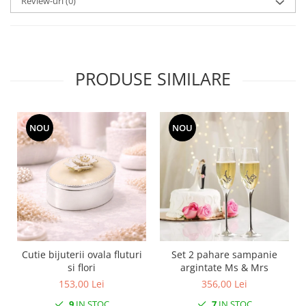
Review-uri
(0)
SERENDIPITY WHITE
FLOWER FESTIVAL BLUE
FLOWER FESTIVAL RED
LOVE BIRDS
PRODUSE SIMILARE
CHIQUE VERDE
CHIQUE ROZ
CHIQUE STRIPES VERDE
NOU
NOU
Renaissance Grey
Royal White
CHIQUE STRIPES GALBEN
CHIQUE GALBEN
Cutie bijuterii ovala fluturi
Set 2 pahare sampanie
si flori
argintate Ms & Mrs
153,00 Lei
356,00 Lei
9
IN STOC
7
IN STOC