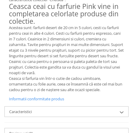
MORRIS&AMP;CO
Ceasca ceai cu farfurie Pink vine in
completarea celorlate produse din
KINGSLEY
colectie.
SERENDIPITY GOLD
SERENDIPITY PLATINUM
Acestea sunt: farfurii desert de 20 cm in 5 culori, cesti cu farfurii
pentru ceai in alte 4 culori. Cesti cu farfurii pentru espresso, cani
CHELSEA
in 7 culori. Ceainice in 2 dimensiuni si culori, cremiera cu
MEDICEA
zaharnita. Tavite pentru prajituri in mai multe dimensiuni. Suport
etajat cu 3 nivele pentru prajituri, suport cu picior pentru tort. Set
CELESTIAL
lingurite pentru desert si set furculite pentru desert sau fructe.
PATCHWORK WILLOW
Ceainic cu cana pentru o persoana si paleta paleta de tort sau
BLUE LILY
prajituri. Colectia este gandita sa va duca cu gandul la visul unei
noapti de vară.
HIBISCUS
Ceasca si farfuria vin într-o cutie de cadou uimitoare,
SWAN
ornamentata cu folie aurie, ceea ce înseamnă că este cel mai bun
FLORENTINE TURQUOISE
cadou pentru o zi de naștere sau alte ocazii speciale.
ANTHEMION GREY
Informatii conformitate produs
ORCHARD
Caracteristici
CREATURES OF CURIOSITY
JARDIN
RENAISSANCE RED