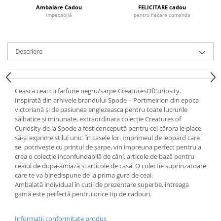
Cote Noire
Ambalare Cadou
FELICITARE cadou
ARRIS
impecabilă
pentru fiecare comanda
CELESTIAL PLATINUM
CORNUCOPIA
INTAGLIO
Descriere
JASPER CONRAN GOLD
RENAISSANCE GOLD
ANTHEMION BLUE
Ceasca ceai cu farfurie negru/sarpe CreaturesOfCuriosity.
BUTTERFLY BLOOM
Inspirată din arhivele brandului Spode – Portmeirion din epoca
victoriană și de pasiunea englezeasca pentru toate lucrurile
OLD COUNTRY ROSES
sălbatice și minunate, extraordinara colecție Creatures of
PASHMINA
Curiosity de la Spode a fost concepută pentru cei cărora le place
să-și exprime stilul unic în casele lor. Imprimeul de leopard care
SIGNET PLATINUM
se potrivește cu printul de șarpe, vin impreuna perfect pentru a
CELESTIAL GOLD
crea o colecție inconfundabilă de căni, articole de bază pentru
NATURE
ceaiul de după-amiază și articole de casă. O colectie suprinzatoare
care te va binedispune de la prima gura de ceai.
CHINOISERIE WHITE
Ambalată individual în cutii de prezentare superbe, întreaga
JASPER CONRAN WHITE
gamă este perfectă pentru orice tip de cadouri.
GILDED MUSE
WONDERLUST
Informatii conformitate produs