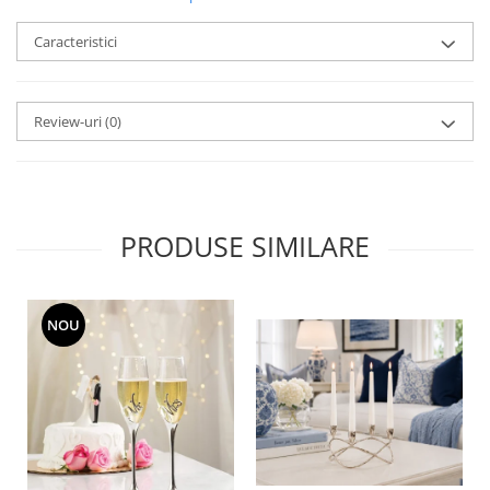
MORRIS&AMP;CO
Caracteristici
KINGSLEY
SERENDIPITY GOLD
SERENDIPITY PLATINUM
Review-uri
(0)
CHELSEA
MEDICEA
CELESTIAL
PATCHWORK WILLOW
PRODUSE SIMILARE
BLUE LILY
HIBISCUS
SWAN
NOU
FLORENTINE TURQUOISE
ANTHEMION GREY
ORCHARD
CREATURES OF CURIOSITY
JARDIN
RENAISSANCE RED