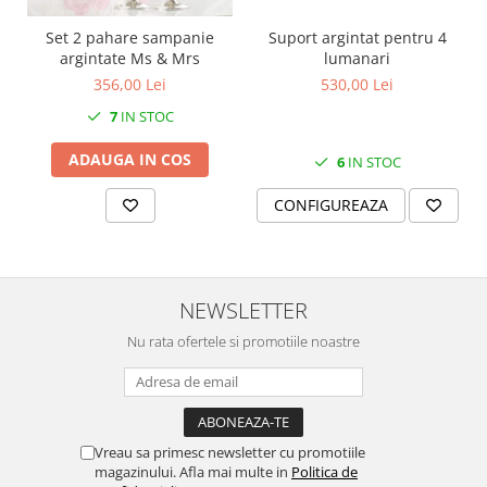
SERENDIPITY WHITE
Set 2 pahare sampanie
Suport argintat pentru 4
FLOWER FESTIVAL BLUE
argintate Ms & Mrs
lumanari
FLOWER FESTIVAL RED
356,00 Lei
530,00 Lei
LOVE BIRDS
7
IN STOC
CHIQUE VERDE
CHIQUE ROZ
ADAUGA IN COS
6
IN STOC
CHIQUE STRIPES VERDE
CONFIGUREAZA
Renaissance Grey
Royal White
CHIQUE STRIPES GALBEN
CHIQUE GALBEN
NEWSLETTER
Nu rata ofertele si promotiile noastre
Vreau sa primesc newsletter cu promotiile
magazinului. Afla mai multe in
Politica de