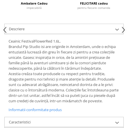
Cote Noire
Ambalare Cadou
FELICITARE cadou
ARRIS
impecabilă
pentru fiecare comanda
CELESTIAL PLATINUM
CORNUCOPIA
INTAGLIO
Descriere
JASPER CONRAN GOLD
Ceainic FestivalFlowerRed 1.6L.
RENAISSANCE GOLD
Brandul Pip Studio isi are originile in Amsterdam, unde o echipa
ANTHEMION BLUE
entuziastă lucrează din greu în fiecare zi pentru a crea colecțiile
unicate. Gasesc inspirația in orice, de la amintiri prețioase de
BUTTERFLY BLOOM
familie până la aventuri uimitoare și de la comori pierdute
OLD COUNTRY ROSES
redescoperite, până la călătorii în tărâmuri îndepărtate.
PASHMINA
Acestia creăza toate produsele cu respect pentru tradiție,
dragoste pentru noi tehnici și mare atenție la detalii. Produsele
SIGNET PLATINUM
sunt cu adevarat atrăgătoare, neincetand dorinta de a le privi:
CELESTIAL GOLD
clasice cu o întorsătură moderna. Colecțiile fac întotdeauna parte
NATURE
dintr-un tot unitar, astfel încât să va puteti juca cu piesele după
cum credeți de cuviință, intr-un mix&match de poveste.
CHINOISERIE WHITE
Informatii conformitate produs
JASPER CONRAN WHITE
GILDED MUSE
Caracteristici
WONDERLUST