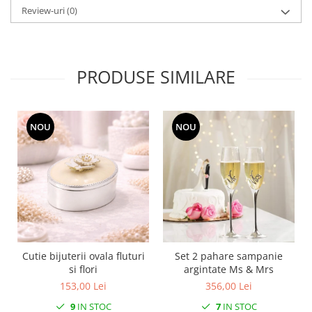
MORRIS&AMP;CO
Review-uri
(0)
KINGSLEY
SERENDIPITY GOLD
SERENDIPITY PLATINUM
PRODUSE SIMILARE
CHELSEA
MEDICEA
CELESTIAL
NOU
NOU
PATCHWORK WILLOW
BLUE LILY
HIBISCUS
SWAN
FLORENTINE TURQUOISE
ANTHEMION GREY
ORCHARD
Cutie bijuterii ovala fluturi
Set 2 pahare sampanie
CREATURES OF CURIOSITY
si flori
argintate Ms & Mrs
JARDIN
153,00 Lei
356,00 Lei
RENAISSANCE RED
9
IN STOC
7
IN STOC