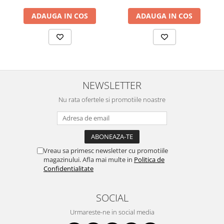
SERENDIPITY WHITE
ADAUGA IN COS
ADAUGA IN COS
FLOWER FESTIVAL BLUE
FLOWER FESTIVAL RED
LOVE BIRDS
CHIQUE VERDE
CHIQUE ROZ
CHIQUE STRIPES VERDE
NEWSLETTER
Renaissance Grey
Nu rata ofertele si promotiile noastre
Royal White
CHIQUE STRIPES GALBEN
CHIQUE GALBEN
Vreau sa primesc newsletter cu promotiile
magazinului. Afla mai multe in
Politica de
Confidentialitate
SOCIAL
Urmareste-ne in social media