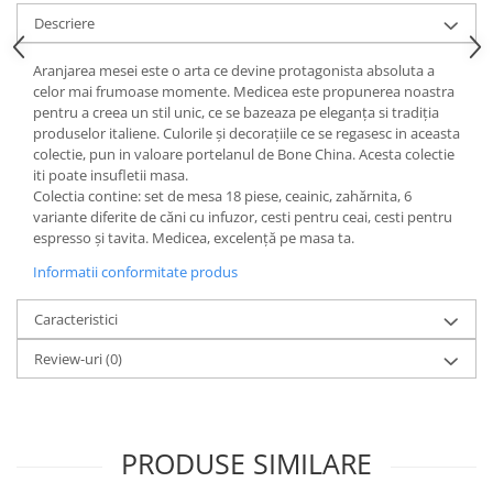
Cote Noire
ARRIS
Descriere
CELESTIAL PLATINUM
Aranjarea mesei este o arta ce devine protagonista absoluta a
CORNUCOPIA
celor mai frumoase momente. Medicea este propunerea noastra
INTAGLIO
pentru a creea un stil unic, ce se bazeaza pe eleganța si tradiția
produselor italiene. Culorile și decorațiile ce se regasesc in aceasta
JASPER CONRAN GOLD
colectie, pun in valoare portelanul de Bone China. Acesta colectie
RENAISSANCE GOLD
iti poate insufletii masa.
ANTHEMION BLUE
Colectia contine: set de mesa 18 piese, ceainic, zahărnita, 6
variante diferite de căni cu infuzor, cesti pentru ceai, cesti pentru
BUTTERFLY BLOOM
espresso și tavita. Medicea, excelență pe masa ta.
OLD COUNTRY ROSES
Informatii conformitate produs
PASHMINA
SIGNET PLATINUM
Caracteristici
CELESTIAL GOLD
Review-uri
(0)
NATURE
CHINOISERIE WHITE
JASPER CONRAN WHITE
GILDED MUSE
PRODUSE SIMILARE
WONDERLUST