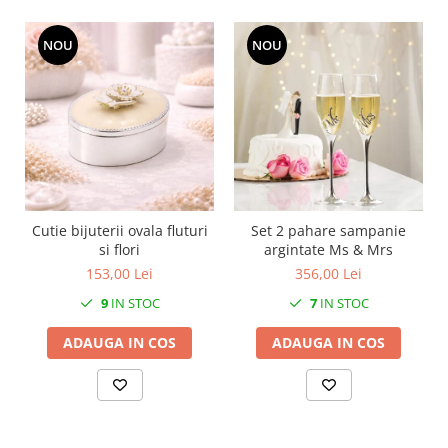
MORRIS&AMP;CO
KINGSLEY
NOU
NOU
SERENDIPITY GOLD
SERENDIPITY PLATINUM
CHELSEA
MEDICEA
CELESTIAL
PATCHWORK WILLOW
BLUE LILY
Cutie bijuterii ovala fluturi
Set 2 pahare sampanie
HIBISCUS
si flori
argintate Ms & Mrs
153,00 Lei
356,00 Lei
SWAN
FLORENTINE TURQUOISE
9
IN STOC
7
IN STOC
ANTHEMION GREY
ADAUGA IN COS
ADAUGA IN COS
ORCHARD
CREATURES OF CURIOSITY
JARDIN
RENAISSANCE RED