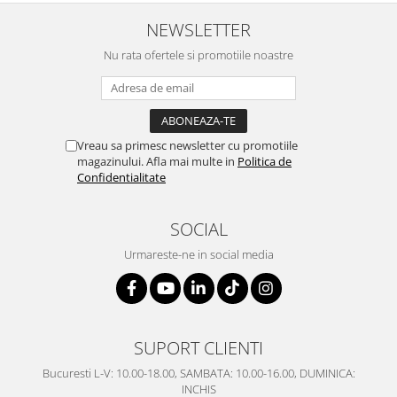
SERENDIPITY WHITE
NEWSLETTER
FLOWER FESTIVAL BLUE
FLOWER FESTIVAL RED
Nu rata ofertele si promotiile noastre
LOVE BIRDS
CHIQUE VERDE
CHIQUE ROZ
CHIQUE STRIPES VERDE
Vreau sa primesc newsletter cu promotiile
magazinului. Afla mai multe in
Politica de
Renaissance Grey
Confidentialitate
Royal White
CHIQUE STRIPES GALBEN
SOCIAL
CHIQUE GALBEN
Urmareste-ne in social media
SUPORT CLIENTI
Bucuresti L-V: 10.00-18.00, SAMBATA: 10.00-16.00, DUMINICA:
INCHIS