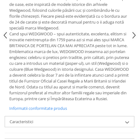
Cote Noire
de oase, este inspirată de modele istorice din arhivele
ARRIS
Wedgwood, folosind culorile păsării cuc și combinându-le cu
CELESTIAL PLATINUM
florile chinezești. Fiecare piesă este evidențiată cu o bordura aur
de 24 de carate și este decorată manual pentru o ii aduga notă
CORNUCOPIA
specială marca Wedgwood.
INTAGLIO
Cand spui WEDGWOOD – spui autenticitate, excelenta, elitism si
JASPER CONRAN GOLD
inovatie neintrerupta din 1759 pana azi si mai ales spui MARCA
BRITANICA DE PORTELAN CEA MAI APRECIATA peste tot in lume.
RENAISSANCE GOLD
Emblematica marca de lux, WEDGWOOD inseamna azi portelan
ANTHEMION BLUE
englezesc celebru si pretios prin traditie, prin calitati, prin puterea
BUTTERFLY BLOOM
cu care a introdus un material (Jasper-ul), un stil (Wedgwood) si o
culoare (Blue Wedgwood) in istoria designului. Casa WEDGWOOD
OLD COUNTRY ROSES
a devenit celebra la doar 7 ani de la infiintare atunci cand a primit
PASHMINA
titlul de Furnizor Oficial al Casei Regale a Marii Britanii si Irlandei
SIGNET PLATINUM
de Nord. Odata cu titlul au aparut si marile comenzi, devenit
furnizorul preferat al multor altor familii regale sau imperiale din
CELESTIAL GOLD
Europa, printre care și Împărăteasa Ecaterina a Rusiei.
NATURE
Informatii conformitate produs
CHINOISERIE WHITE
JASPER CONRAN WHITE
Caracteristici
GILDED MUSE
WONDERLUST