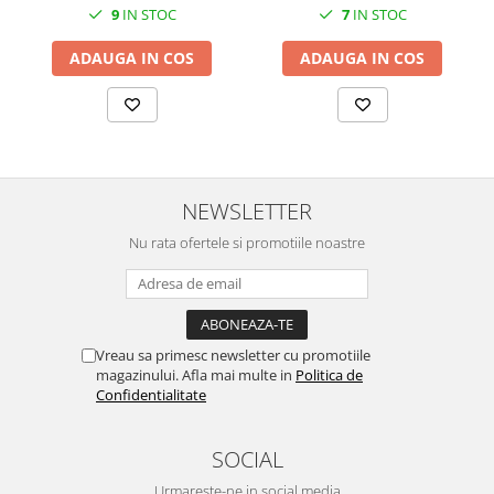
SERENDIPITY WHITE
9
IN STOC
7
IN STOC
FLOWER FESTIVAL BLUE
ADAUGA IN COS
ADAUGA IN COS
FLOWER FESTIVAL RED
LOVE BIRDS
CHIQUE VERDE
CHIQUE ROZ
CHIQUE STRIPES VERDE
NEWSLETTER
Renaissance Grey
Royal White
Nu rata ofertele si promotiile noastre
CHIQUE STRIPES GALBEN
CHIQUE GALBEN
Vreau sa primesc newsletter cu promotiile
magazinului. Afla mai multe in
Politica de
Confidentialitate
SOCIAL
Urmareste-ne in social media