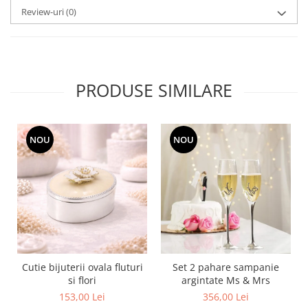
MORRIS&AMP;CO
Review-uri
(0)
KINGSLEY
SERENDIPITY GOLD
SERENDIPITY PLATINUM
CHELSEA
PRODUSE SIMILARE
MEDICEA
CELESTIAL
PATCHWORK WILLOW
NOU
NOU
BLUE LILY
HIBISCUS
SWAN
FLORENTINE TURQUOISE
ANTHEMION GREY
ORCHARD
CREATURES OF CURIOSITY
Cutie bijuterii ovala fluturi
Set 2 pahare sampanie
JARDIN
si flori
argintate Ms & Mrs
RENAISSANCE RED
153,00 Lei
356,00 Lei