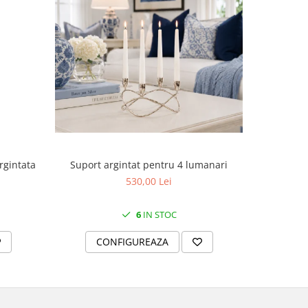
Suport argintat pentru 4 lumanari
rgintata
Cutie
530,00 Lei
6
IN STOC
CONFIGUREAZA
C