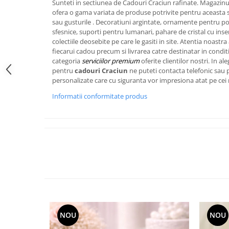
Sunteti in sectiunea de Cadouri Craciun rafinate. Magazinu
FRAPIERE
GEORGIA
LUCREZIA
VESTA
ofera o gama variata de produse potrivite pentru aceasta 
PAHARE SI ACCESORII
SAMOA
ELISA
CORPORATE
sau gusturile
. Decoratiuni argintate, ornamente pentru pom
SET PENTRU BĂUTURI
PIVOINE
TONDO DONI
FLOWER
sfesnice, suporti pentru lumanari, pahare de cristal cu insert
colectiile deosebite pe care le gasiti in site. Atentia noast
TĂVI SI ACCESORII
ESMERALDA BLANC, GOLD,
ORPHOS
TABLE
fiecarui cadou precum si livrarea catre destinatar in conditi
PLATINUM
ACCESORII PENTRU FEMEI
CILI
BABY COLLECTION
categoria
serviciilor premium
oferite clientilor nostri. In a
CHARDONS GOLD, PLATINUM
SFEȘNICE
GIULIA
ROSE
pentru
cadouri Craciun
ne puteti contacta telefonic sau 
HEMISPHERE
personalizate care cu siguranta vor impresiona atat pe cei mi
RAME SI ALBUME FOTO
NETTARE DI VINO
LOVE KNOTS SILVER
KHAZARD OR &AMP; PLATINE
CARAFE
NOTTE DI STELLE
WITH LOVE SILVER
Informatii conformitate produs
JASPER CONRAN PLATINUM
FRUCTIERE ARGINTATE
PLINIO
WITH LOVE BLACK
CHINOISERIE GREEN
ACCESORII PENTRU BĂRBAȚI
YOUNG
WITH LOVE WHITE
100 YEARS
ACCESORII PENTRU BIROU
VIP
INFINITY
BLANC SUR BLANC
BOLURI DECO
PIUME
WISH
GROSGRAIN
AROME DE INTERIOR
AURIS
LOVE KNOTS GOLD
LACE GOLD
TEXTILE
BOTANIC GARDEN
WITH LOVE NOUVEAU
LACE PLATINUM
BIJUTERII
STELLA
WITH LOVE GOLD
EQUESTRIA
ARANJAMENTE FLORALE
POLKA BLUE
NOU
NOU
PERNE
CHEEKY PINK