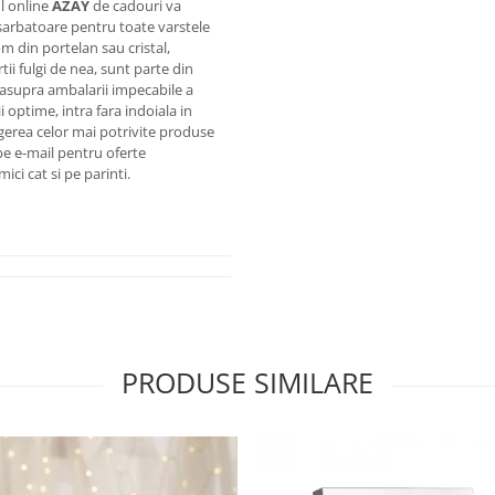
l online
AZAY
de cadouri va
sarbatoare pentru toate varstele
 din portelan sau cristal,
ii fulgi de nea,
sunt parte din
ra asupra ambalarii impecabile a
i optime, intra fara indoiala in
legerea celor mai potrivite produse
pe e-mail pentru oferte
ci cat si pe parinti.
PRODUSE SIMILARE