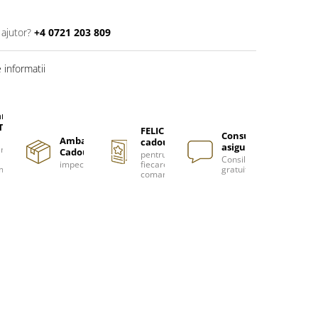
 ajutor?
+4 0721 203 809
informatii
are
TUITA
FELICITARE
Consultanță
Ambalare
cadou
asigurată
nzi
Cadou
pentru
Consiliere
impecabilă
fiecare
m
gratuită
comanda