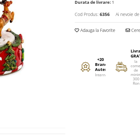
Durata de livrare:
1
Cod Produs:
6356
Ai nevoie de
Adauga la Favorite
Cere 
Livr
GRA
+20
la
Branduri
come
Autentice
de
mini
Internationale
300
Ron