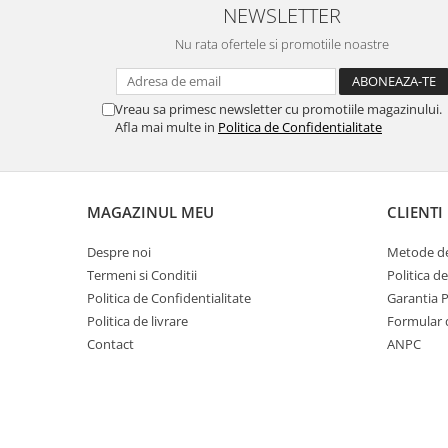
NEWSLETTER
MORRIS&AMP;CO
KINGSLEY
Nu rata ofertele si promotiile noastre
SERENDIPITY GOLD
SERENDIPITY PLATINUM
Vreau sa primesc newsletter cu promotiile magazinului.
CHELSEA
Afla mai multe in
Politica de Confidentialitate
MEDICEA
CELESTIAL
PATCHWORK WILLOW
MAGAZINUL MEU
CLIENTI
BLUE LILY
HIBISCUS
Despre noi
Metode de
SWAN
Termeni si Conditii
Politica d
Politica de Confidentialitate
Garantia 
FLORENTINE TURQUOISE
Politica de livrare
Formular 
ANTHEMION GREY
Contact
ANPC
ORCHARD
CREATURES OF CURIOSITY
JARDIN
RENAISSANCE RED