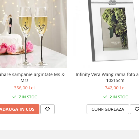
ahare sampanie argintate Ms &
Infinity Vera Wang rama foto a
Mrs
10x15cm
356,00 Lei
742,00 Lei
7
IN STOC
2
IN STOC
ADAUGA IN COS
CONFIGUREAZA