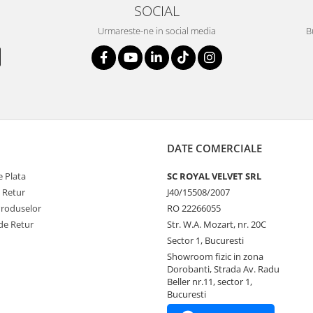
SOCIAL
Urmareste-ne in social media
B
DATE COMERCIALE
 Plata
SC ROYAL VELVET SRL
e Retur
J40/15508/2007
Produselor
RO 22266055
de Retur
Str. W.A. Mozart, nr. 20C
Sector 1, Bucuresti
Showroom fizic in zona
Dorobanti, Strada Av. Radu
Beller nr.11, sector 1,
Bucuresti