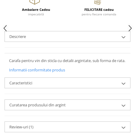
Cote Noire
ARRIS
Ambalare Cadou
FELICITARE cadou
CELESTIAL PLATINUM
impecabilă
pentru fiecare comanda
CORNUCOPIA
INTAGLIO
Descriere
JASPER CONRAN GOLD
RENAISSANCE GOLD
ANTHEMION BLUE
Carafa pentru vin din sticla cu detalii argintate, sub forma de rata.
BUTTERFLY BLOOM
OLD COUNTRY ROSES
Informatii conformitate produs
PASHMINA
Caracteristici
SIGNET PLATINUM
CELESTIAL GOLD
NATURE
Curatarea produsului din argint
CHINOISERIE WHITE
JASPER CONRAN WHITE
GILDED MUSE
Review-uri
(1)
WONDERLUST