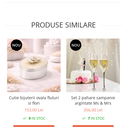
MORRIS&AMP;CO
KINGSLEY
SERENDIPITY GOLD
PRODUSE SIMILARE
SERENDIPITY PLATINUM
CHELSEA
MEDICEA
NOU
NOU
CELESTIAL
PATCHWORK WILLOW
BLUE LILY
HIBISCUS
SWAN
FLORENTINE TURQUOISE
ANTHEMION GREY
Cutie bijuterii ovala fluturi
Set 2 pahare sampanie
ORCHARD
si flori
argintate Ms & Mrs
CREATURES OF CURIOSITY
153,00 Lei
356,00 Lei
JARDIN
9
IN STOC
7
IN STOC
RENAISSANCE RED