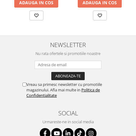
ADAUGA IN COS
ADAUGA IN COS
SERENDIPITY WHITE
FLOWER FESTIVAL BLUE
FLOWER FESTIVAL RED
LOVE BIRDS
CHIQUE VERDE
CHIQUE ROZ
NEWSLETTER
CHIQUE STRIPES VERDE
Nu rata ofertele si promotiile noastre
Renaissance Grey
Royal White
CHIQUE STRIPES GALBEN
CHIQUE GALBEN
Vreau sa primesc newsletter cu promotiile
magazinului. Afla mai multe in
Politica de
Confidentialitate
SOCIAL
Urmareste-ne in social media