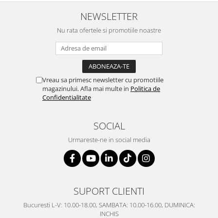
SERENDIPITY WHITE
NEWSLETTER
FLOWER FESTIVAL BLUE
FLOWER FESTIVAL RED
Nu rata ofertele si promotiile noastre
LOVE BIRDS
CHIQUE VERDE
CHIQUE ROZ
CHIQUE STRIPES VERDE
Vreau sa primesc newsletter cu promotiile
magazinului. Afla mai multe in
Politica de
Renaissance Grey
Confidentialitate
Royal White
CHIQUE STRIPES GALBEN
SOCIAL
CHIQUE GALBEN
Urmareste-ne in social media
SUPORT CLIENTI
Bucuresti L-V: 10.00-18.00, SAMBATA: 10.00-16.00, DUMINICA:
INCHIS