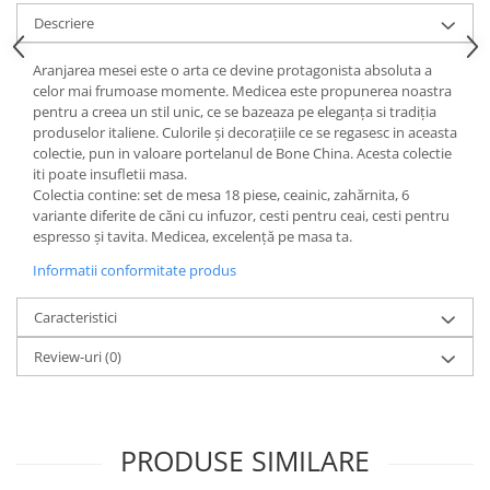
Cote Noire
ARRIS
Descriere
CELESTIAL PLATINUM
Aranjarea mesei este o arta ce devine protagonista absoluta a
CORNUCOPIA
celor mai frumoase momente. Medicea este propunerea noastra
INTAGLIO
pentru a creea un stil unic, ce se bazeaza pe eleganța si tradiția
produselor italiene. Culorile și decorațiile ce se regasesc in aceasta
JASPER CONRAN GOLD
colectie, pun in valoare portelanul de Bone China. Acesta colectie
RENAISSANCE GOLD
iti poate insufletii masa.
ANTHEMION BLUE
Colectia contine: set de mesa 18 piese, ceainic, zahărnita, 6
variante diferite de căni cu infuzor, cesti pentru ceai, cesti pentru
BUTTERFLY BLOOM
espresso și tavita. Medicea, excelență pe masa ta.
OLD COUNTRY ROSES
Informatii conformitate produs
PASHMINA
SIGNET PLATINUM
Caracteristici
CELESTIAL GOLD
Review-uri
(0)
NATURE
CHINOISERIE WHITE
JASPER CONRAN WHITE
GILDED MUSE
PRODUSE SIMILARE
WONDERLUST