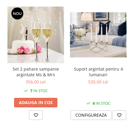
MORRIS&AMP;CO
KINGSLEY
NOU
SERENDIPITY GOLD
SERENDIPITY PLATINUM
CHELSEA
MEDICEA
CELESTIAL
PATCHWORK WILLOW
BLUE LILY
Set 2 pahare sampanie
Suport argintat pentru 4
HIBISCUS
argintate Ms & Mrs
lumanari
356,00 Lei
530,00 Lei
SWAN
FLORENTINE TURQUOISE
7
IN STOC
ANTHEMION GREY
ADAUGA IN COS
6
IN STOC
ORCHARD
CREATURES OF CURIOSITY
CONFIGUREAZA
JARDIN
RENAISSANCE RED