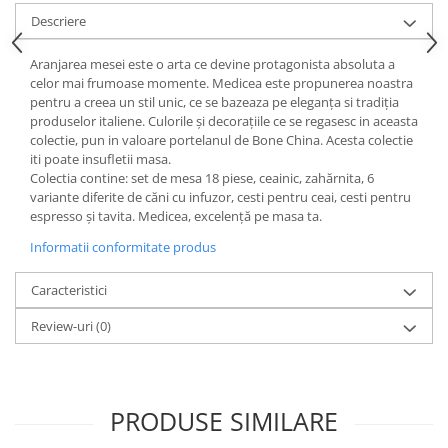
Cote Noire
ARRIS
Descriere
CELESTIAL PLATINUM
Aranjarea mesei este o arta ce devine protagonista absoluta a
CORNUCOPIA
celor mai frumoase momente. Medicea este propunerea noastra
INTAGLIO
pentru a creea un stil unic, ce se bazeaza pe eleganța si tradiția
produselor italiene. Culorile și decorațiile ce se regasesc in aceasta
JASPER CONRAN GOLD
colectie, pun in valoare portelanul de Bone China. Acesta colectie
RENAISSANCE GOLD
iti poate insufletii masa.
ANTHEMION BLUE
Colectia contine: set de mesa 18 piese, ceainic, zahărnita, 6
variante diferite de căni cu infuzor, cesti pentru ceai, cesti pentru
BUTTERFLY BLOOM
espresso și tavita. Medicea, excelență pe masa ta.
OLD COUNTRY ROSES
Informatii conformitate produs
PASHMINA
SIGNET PLATINUM
Caracteristici
CELESTIAL GOLD
Review-uri
(0)
NATURE
CHINOISERIE WHITE
JASPER CONRAN WHITE
GILDED MUSE
PRODUSE SIMILARE
WONDERLUST