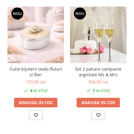
MORRIS&AMP;CO
KINGSLEY
NOU
NOU
SERENDIPITY GOLD
SERENDIPITY PLATINUM
CHELSEA
MEDICEA
CELESTIAL
PATCHWORK WILLOW
BLUE LILY
Cutie bijuterii ovala fluturi
Set 2 pahare sampanie
HIBISCUS
si flori
argintate Ms & Mrs
153,00 Lei
356,00 Lei
SWAN
FLORENTINE TURQUOISE
9
IN STOC
7
IN STOC
ANTHEMION GREY
ADAUGA IN COS
ADAUGA IN COS
ORCHARD
CREATURES OF CURIOSITY
JARDIN
RENAISSANCE RED