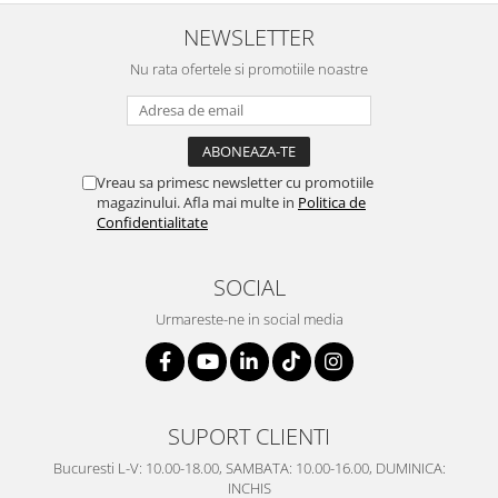
SERENDIPITY WHITE
NEWSLETTER
FLOWER FESTIVAL BLUE
FLOWER FESTIVAL RED
Nu rata ofertele si promotiile noastre
LOVE BIRDS
CHIQUE VERDE
CHIQUE ROZ
CHIQUE STRIPES VERDE
Vreau sa primesc newsletter cu promotiile
magazinului. Afla mai multe in
Politica de
Renaissance Grey
Confidentialitate
Royal White
CHIQUE STRIPES GALBEN
SOCIAL
CHIQUE GALBEN
Urmareste-ne in social media
SUPORT CLIENTI
Bucuresti L-V: 10.00-18.00, SAMBATA: 10.00-16.00, DUMINICA:
INCHIS