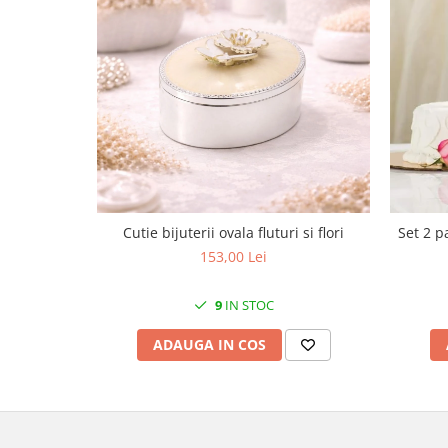
MORRIS&AMP;CO
KINGSLEY
SERENDIPITY GOLD
SERENDIPITY PLATINUM
CHELSEA
MEDICEA
CELESTIAL
PATCHWORK WILLOW
BLUE LILY
Cutie bijuterii ovala fluturi si flori
Set 2 p
HIBISCUS
153,00 Lei
SWAN
FLORENTINE TURQUOISE
9
IN STOC
ANTHEMION GREY
ADAUGA IN COS
ORCHARD
CREATURES OF CURIOSITY
JARDIN
RENAISSANCE RED