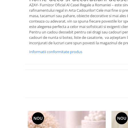
Cote Noire
AZAY- Furnizor Oficial Al Casei Regale a Romaniei – este sin
ARRIS
rafinamentului regal in Arta Cadourilor! Cele mai fine si pret
CELESTIAL PLATINUM
masa, tacamuri sau pahare, obiecte decorative si mai ales
CORNUCOPIA
conteaza cu adevarat, vin sa spuna fiecare povestile lor sp
este alegerea perfecta a celor mai sofisticati si exigenti clien
INTAGLIO
Pentru un cadou deosebit pentru cei dragi sau cadouri pe
JASPER CONRAN GOLD
cadouri de nunta si botez, liste de casatorie, va aşteptam 
inconjurati de lucruri care spun povesti la magazinul de p
RENAISSANCE GOLD
ANTHEMION BLUE
Informatii conformitate produs
BUTTERFLY BLOOM
OLD COUNTRY ROSES
PASHMINA
SIGNET PLATINUM
CELESTIAL GOLD
NATURE
CHINOISERIE WHITE
JASPER CONRAN WHITE
GILDED MUSE
NOU
NOU
WONDERLUST