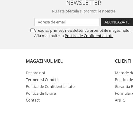
NEWSLETTER
SERENDIPITY WHITE
FLOWER FESTIVAL BLUE
Nu rata ofertele si promotiile noastre
FLOWER FESTIVAL RED
LOVE BIRDS
Vreau sa primesc newsletter cu promotiile magazinului.
CHIQUE VERDE
Afla mai multe in
Politica de Confidentialitate
CHIQUE ROZ
CHIQUE STRIPES VERDE
Renaissance Grey
MAGAZINUL MEU
CLIENTI
Royal White
CHIQUE STRIPES GALBEN
Despre noi
Metode de
Termeni si Conditii
Politica d
CHIQUE GALBEN
Politica de Confidentialitate
Garantia 
Politica de livrare
Formular 
Contact
ANPC