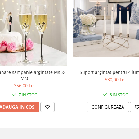
Suport argintat pentru 4 lu
ahare sampanie argintate Ms &
Mrs
530,00 Lei
356,00 Lei
6
IN STOC
7
IN STOC
CONFIGUREAZA
ADAUGA IN COS