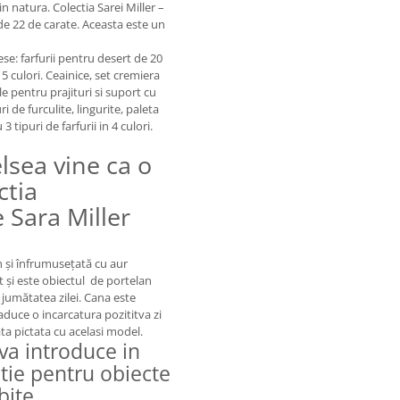
n natura. Colectia Sarei Miller –
 de 22 de carate. Aceasta este un
se: farfurii pentru desert de 20
n 5 culori. Ceainice, set cremiera
le pentru prajituri si suport cu
i de furculite, lingurite, paleta
tipuri de farfurii in 4 culori.
lsea vine ca o
ctia
Sara Miller
n și înfrumusețată cu aur
t și este obiectul de portelan
jumătatea zilei. Cana este
 aduce o incarcatura pozititva zi
ata pictata cu acelasi model.
va introduce in
atie pentru obiecte
ite.