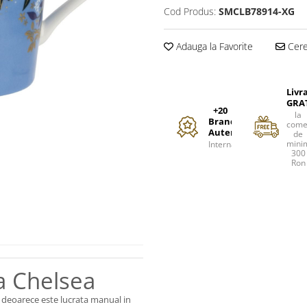
Cod Produs:
SMCLB78914-XG
Adauga la Favorite
Cere 
Livr
GRA
+20
la
Branduri
come
Autentice
de
mini
Internationale
300
Ron
a Chelsea
, deoarece este lucrata manual in