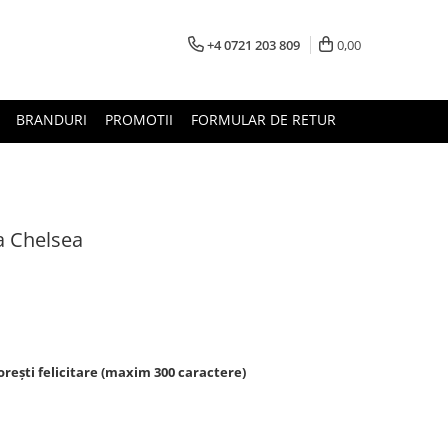
+4 0721 203 809
0,00
BRANDURI
PROMOTII
FORMULAR DE RETUR
a Chelsea
rești felicitare (maxim 300 caractere)