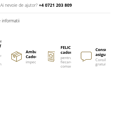
Ai nevoie de ajutor?
+4 0721 203 809
informatii
are
TUITA
FELICITARE
Consultanță
Ambalare
cadou
asigurată
nzi
Cadou
pentru
Consiliere
impecabilă
fiecare
m
gratuită
comanda