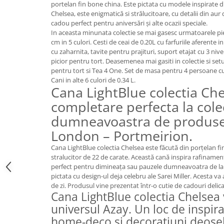
FRAPIERE
GEORGIA
LUCREZIA
VESTA
portelan fin bone china. Este pictata cu modele inspirate di
Chelsea, este enigmatică si strălucitoare, cu detalii din aur
PAHARE SI ACCESORII
SAMOA
ELISA
CORPORATE
cadou perfect pentru aniversări și alte ocazii speciale.
SET PENTRU BĂUTURI
PIVOINE
TONDO DONI
FLOWER
In aceasta minunata colectie se mai gasesc urmatoarele pie
cm in 5 culori. Cesti de ceai de 0.20L cu farfuriile aferente i
TĂVI SI ACCESORII
ESMERALDA BLANC, GOLD,
ORPHOS
TABLE
cu zaharnita, tavite pentru prajituri, suport etajat cu 3 nive
PLATINUM
ACCESORII PENTRU FEMEI
CILI
BABY COLLECTION
picior pentru tort. Deasemenea mai gasiti in colectie si setur
CHARDONS GOLD, PLATINUM
SFEȘNICE
GIULIA
ROSE
pentru tort si Tea 4 One. Set de masa pentru 4 persoane cu 3 
HEMISPHERE
Cani in alte 6 culori de 0.34 L.
RAME SI ALBUME FOTO
NETTARE DI VINO
LOVE KNOTS SILVER
Cana LightBlue colectia Che
KHAZARD OR &AMP; PLATINE
CARAFE
NOTTE DI STELLE
WITH LOVE SILVER
completare perfecta la cole
JASPER CONRAN PLATINUM
FRUCTIERE ARGINTATE
PLINIO
WITH LOVE BLACK
dumneavoastra de produse 
CHINOISERIE GREEN
ACCESORII PENTRU BĂRBAȚI
YOUNG
WITH LOVE WHITE
100 YEARS
London – Portmeirion.
ACCESORII PENTRU BIROU
VIP
INFINITY
BLANC SUR BLANC
BOLURI DECO
PIUME
WISH
Cana LightBlue colectia Chelsea este făcută din porțelan fi
GROSGRAIN
stralucitor de 22 de carate. Această cană inspira rafinamen
AROME DE INTERIOR
AURIS
LOVE KNOTS GOLD
perfect pentru dimineața sau pauzele dumneavoatra de la 
LACE GOLD
TEXTILE
BOTANIC GARDEN
WITH LOVE NOUVEAU
pictata cu design-ul deja celebru ale Sarei Miller. Acesta va
LACE PLATINUM
BIJUTERII
STELLA
WITH LOVE GOLD
de zi. Produsul vine prezentat într-o cutie de cadouri delic
Cana LightBlue colectia Chelsea 
EQUESTRIA
ARANJAMENTE FLORALE
universul Azay. Un loc de inspir
POLKA BLUE
PERNE
home-deco si decoratiuni deoseb
CHEEKY PINK