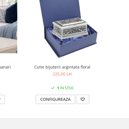
manari
Cutie bijuterii argintata floral
Set portela
farfurii 28
225,00 Lei
1
IN STOC
CONFIGUREAZA
C