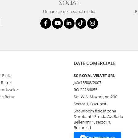
SOCIAL
Urmareste-ne in social media
B
DATE COMERCIALE
 Plata
SC ROYAL VELVET SRL
e Retur
J40/15508/2007
Produselor
RO 22266055
de Retur
Str. W.A. Mozart, nr. 20C
Sector 1, Bucuresti
Showroom fizic in zona
Dorobanti, Strada Av. Radu
Beller nr.11, sector 1,
Bucuresti
Contacteaza-ne