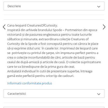
Cote Noire
ARRIS
Descriere
CELESTIAL PLATINUM
CORNUCOPIA
INTAGLIO
Cana leopard CreaturesOfCuriosity.
Inspirată din arhivele brandului Spode – Portmeirion din epoca
JASPER CONRAN GOLD
victoriană și de pasiunea englezeasca pentru toate lucrurile
RENAISSANCE GOLD
sălbatice și minunate, extraordinara colecție Creatures of
ANTHEMION BLUE
Curiosity de la Spode a fost concepută pentru cei cărora le place
să-și exprime stilul unic în casele lor. Imprimeul de leopard care
BUTTERFLY BLOOM
se potrivește cu printul de șarpe, vin impreuna perfect pentru a
OLD COUNTRY ROSES
crea o colecție inconfundabilă de căni, articole de bază pentru
PASHMINA
ceaiul de după-amiază și articole de casă. O colectie suprinzatoare
care te va binedispune de la prima gura de ceai.
SIGNET PLATINUM
Ambalată individual în cutii de prezentare superbe, întreaga
CELESTIAL GOLD
gamă este perfectă pentru orice tip de cadouri.
NATURE
Informatii conformitate produs
CHINOISERIE WHITE
JASPER CONRAN WHITE
Caracteristici
GILDED MUSE
WONDERLUST