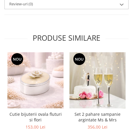
Review-uri
(0)
MORRIS&AMP;CO
KINGSLEY
SERENDIPITY GOLD
SERENDIPITY PLATINUM
CHELSEA
PRODUSE SIMILARE
MEDICEA
CELESTIAL
PATCHWORK WILLOW
NOU
NOU
BLUE LILY
HIBISCUS
SWAN
FLORENTINE TURQUOISE
ANTHEMION GREY
ORCHARD
CREATURES OF CURIOSITY
Cutie bijuterii ovala fluturi
Set 2 pahare sampanie
si flori
argintate Ms & Mrs
JARDIN
153,00 Lei
356,00 Lei
RENAISSANCE RED