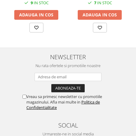
SERENDIPITY WHITE
9
IN STOC
7
IN STOC
FLOWER FESTIVAL BLUE
ADAUGA IN COS
ADAUGA IN COS
FLOWER FESTIVAL RED
LOVE BIRDS
CHIQUE VERDE
CHIQUE ROZ
CHIQUE STRIPES VERDE
NEWSLETTER
Renaissance Grey
Nu rata ofertele si promotiile noastre
Royal White
CHIQUE STRIPES GALBEN
CHIQUE GALBEN
Vreau sa primesc newsletter cu promotiile
magazinului. Afla mai multe in
Politica de
Confidentialitate
SOCIAL
Urmareste-ne in social media