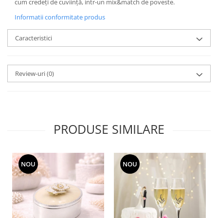
cum credeți de cuviință, intr-un mix&match de poveste.
MORRIS&AMP;CO
Informatii conformitate produs
KINGSLEY
SERENDIPITY GOLD
Caracteristici
SERENDIPITY PLATINUM
CHELSEA
MEDICEA
Review-uri
(0)
CELESTIAL
PATCHWORK WILLOW
BLUE LILY
HIBISCUS
PRODUSE SIMILARE
SWAN
FLORENTINE TURQUOISE
ANTHEMION GREY
NOU
NOU
ORCHARD
CREATURES OF CURIOSITY
JARDIN
RENAISSANCE RED