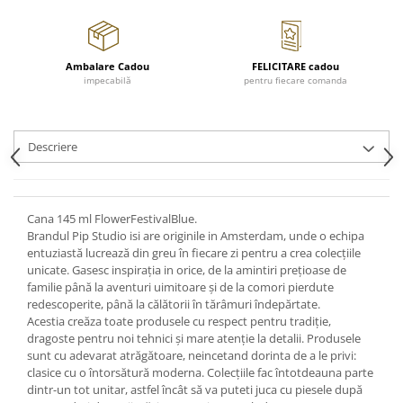
Cote Noire
ARRIS
CELESTIAL PLATINUM
CORNUCOPIA
Ambalare Cadou
FELICITARE cadou
impecabilă
pentru fiecare comanda
INTAGLIO
JASPER CONRAN GOLD
RENAISSANCE GOLD
Descriere
ANTHEMION BLUE
BUTTERFLY BLOOM
OLD COUNTRY ROSES
Cana 145 ml FlowerFestivalBlue.
PASHMINA
Brandul Pip Studio isi are originile in Amsterdam, unde o echipa
SIGNET PLATINUM
entuziastă lucrează din greu în fiecare zi pentru a crea colecțiile
unicate. Gasesc inspirația in orice, de la amintiri prețioase de
CELESTIAL GOLD
familie până la aventuri uimitoare și de la comori pierdute
NATURE
redescoperite, până la călătorii în tărâmuri îndepărtate.
Acestia creăza toate produsele cu respect pentru tradiție,
CHINOISERIE WHITE
dragoste pentru noi tehnici și mare atenție la detalii. Produsele
JASPER CONRAN WHITE
sunt cu adevarat atrăgătoare, neincetand dorinta de a le privi:
GILDED MUSE
clasice cu o întorsătură moderna. Colecțiile fac întotdeauna parte
dintr-un tot unitar, astfel încât să va puteti juca cu piesele după
WONDERLUST