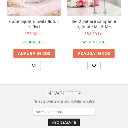
SERENDIPITY WHITE
FLOWER FESTIVAL BLUE
FLOWER FESTIVAL RED
Cutie bijuterii ovala fluturi
Set 2 pahare sampanie
LOVE BIRDS
si flori
argintate Ms & Mrs
CHIQUE VERDE
153,00 Lei
356,00 Lei
CHIQUE ROZ
9
IN STOC
7
IN STOC
CHIQUE STRIPES VERDE
ADAUGA IN COS
ADAUGA IN COS
Renaissance Grey
Royal White
CHIQUE STRIPES GALBEN
CHIQUE GALBEN
NEWSLETTER
Nu rata ofertele si promotiile noastre