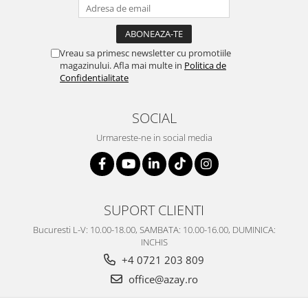
SERENDIPITY WHITE
FLOWER FESTIVAL BLUE
FLOWER FESTIVAL RED
Vreau sa primesc newsletter cu promotiile
LOVE BIRDS
magazinului. Afla mai multe in
Politica de
CHIQUE VERDE
Confidentialitate
CHIQUE ROZ
CHIQUE STRIPES VERDE
SOCIAL
Renaissance Grey
Urmareste-ne in social media
Royal White
CHIQUE STRIPES GALBEN
CHIQUE GALBEN
SUPORT CLIENTI
Bucuresti L-V: 10.00-18.00, SAMBATA: 10.00-16.00, DUMINICA:
INCHIS
+4 0721 203 809
office@azay.ro