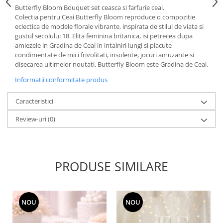
Cote Noire
Butterfly Bloom Bouquet set ceasca si farfurie ceai.
ARRIS
Colectia pentru Ceai Butterfly Bloom reproduce o compozitie
CELESTIAL PLATINUM
eclectica de modele florale vibrante, inspirata de stilul de viata si
CORNUCOPIA
gustul secolului 18. Elita feminina britanica, isi petrecea dupa
amiezele in Gradina de Ceai in intalniri lungi si placute
INTAGLIO
condimentate de mici frivolitati, insolente, jocuri amuzante si
JASPER CONRAN GOLD
disecarea ultimelor noutati. Butterfly Bloom este Gradina de Ceai.
RENAISSANCE GOLD
Informatii conformitate produs
ANTHEMION BLUE
BUTTERFLY BLOOM
Caracteristici
OLD COUNTRY ROSES
Review-uri
(0)
PASHMINA
SIGNET PLATINUM
CELESTIAL GOLD
PRODUSE SIMILARE
NATURE
CHINOISERIE WHITE
JASPER CONRAN WHITE
NOU
NOU
GILDED MUSE
WONDERLUST