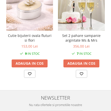
MORRIS&AMP;CO
KINGSLEY
SERENDIPITY GOLD
SERENDIPITY PLATINUM
CHELSEA
Cutie bijuterii ovala fluturi
Set 2 pahare sampanie
MEDICEA
si flori
argintate Ms & Mrs
CELESTIAL
153,00 Lei
356,00 Lei
PATCHWORK WILLOW
9
IN STOC
7
IN STOC
BLUE LILY
HIBISCUS
ADAUGA IN COS
ADAUGA IN COS
SWAN
FLORENTINE TURQUOISE
ANTHEMION GREY
ORCHARD
CREATURES OF CURIOSITY
NEWSLETTER
JARDIN
Nu rata ofertele si promotiile noastre
RENAISSANCE RED