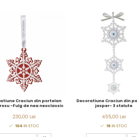
atiune Craciun din portelan
Decoratiune Craciun din po
 rosu -Fulg de nea neoclassic
jasper- 3 stelute
230,00 Lei
455,00 Lei
104
IN STOC
16
IN STOC