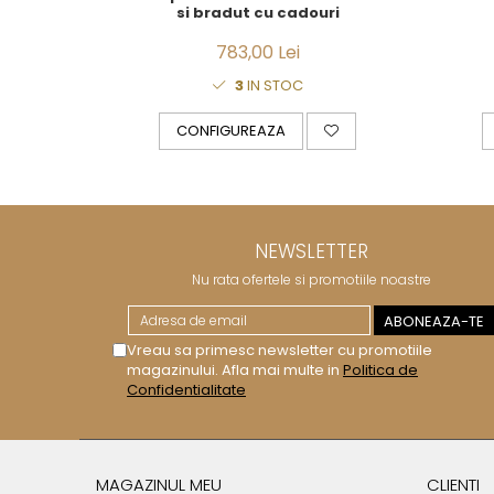
si bradut cu cadouri
783,00 Lei
3
IN STOC
CONFIGUREAZA
NEWSLETTER
Nu rata ofertele si promotiile noastre
Vreau sa primesc newsletter cu promotiile
magazinului. Afla mai multe in
Politica de
Confidentialitate
MAGAZINUL MEU
CLIENTI