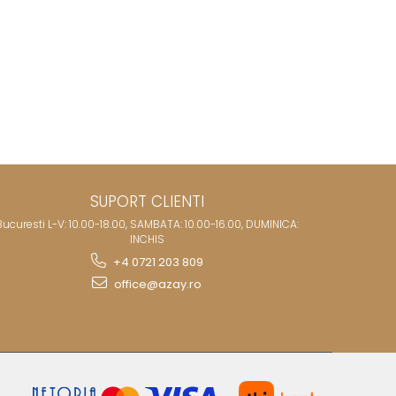
SUPORT CLIENTI
Bucuresti L-V: 10.00-18.00, SAMBATA: 10.00-16.00, DUMINICA:
INCHIS
+4 0721 203 809
office@azay.ro