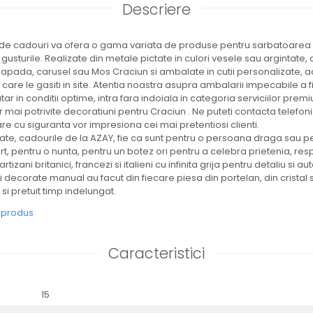
Descriere
de cadouri va ofera o gama variata de produse pentru sarbatoarea Cr
 gusturile. Realizate din metale pictate in culori vesele sau argintate
zapada, carusel sau Mos Craciun si ambalate in cutii personalizate, a
 care le gasiti in site. Atentia noastra asupra ambalarii impecabile 
tar in conditii optime, intra fara indoiala in categoria serviciilor premi
or mai potrivite decoratiuni pentru Craciun . Ne puteti contacta telefo
re cu siguranta vor impresiona cei mai pretentiosi clienti.
rate, cadourile de la AZAY, fie ca sunt pentru o persoana draga sau pe
 pentru o nunta, pentru un botez ori pentru a celebra prietenia, res
tizani britanici, francezi si italieni cu infinita grija pentru detaliu si au
decorate manual au facut din fiecare piesa din portelan, din cristal 
si pretuit timp indelungat.
e produs
Caracteristici
15