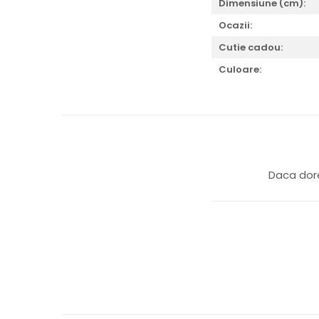
JASPER CONRAN GOLD
Dimensiune (cm):
RENAISSANCE GOLD
Ocazii:
ANTHEMION BLUE
Cutie cadou:
BUTTERFLY BLOOM
Culoare:
OLD COUNTRY ROSES
PASHMINA
SIGNET PLATINUM
CELESTIAL GOLD
NATURE
CHINOISERIE WHITE
JASPER CONRAN WHITE
Daca dore
GILDED MUSE
WONDERLUST
MORRIS&AMP;CO
KINGSLEY
SERENDIPITY GOLD
SERENDIPITY PLATINUM
CHELSEA
MEDICEA