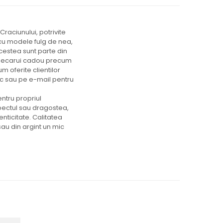
aciunului, potrivite
, cu modele fulg de nea,
cestea sunt parte din
a fiecarui cadou precum
um oferite clientilor
nic sau pe e-mail pentru
ntru propriul
pectul sau dragostea,
tenticitate. Calitatea
sau din argint un mic