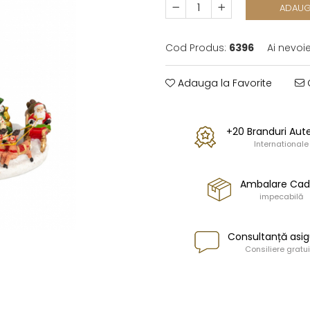
ADAUG
Cod Produs:
6396
Ai nevoi
Adauga la Favorite
C
+20 Branduri Aut
Internationale
Ambalare Ca
impecabilă
Consultanță asig
Consiliere gratui