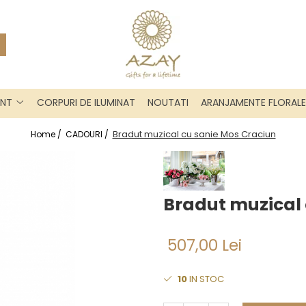
INT
CORPURI DE ILUMINAT
NOUTATI
ARANJAMENTE FLORALE
Bradut muzical cu sanie Mos Craciun
Home /
CADOURI /
Bradut muzical 
507,00 Lei
10
IN STOC