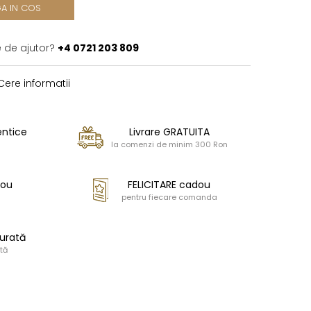
A IN COS
e de ajutor?
+4 0721 203 809
ere informatii
entice
Livrare GRATUITA
la comenzi de minim 300 Ron
dou
FELICITARE cadou
pentru fiecare comanda
urată
tă