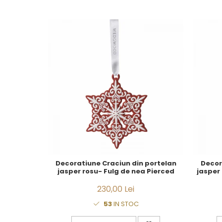
CELESTIAL
PATCHWORK WILLOW
BLUE LILY
HIBISCUS
SWAN
FLORENTINE TURQUOISE
ANTHEMION GREY
ORCHARD
CREATURES OF CURIOSITY
JARDIN
RENAISSANCE RED
SERENDIPITY WHITE
FLOWER FESTIVAL BLUE
FLOWER FESTIVAL RED
Decoratiune Craciun din portelan
Decor
jasper rosu- Fulg de nea Pierced
jasper
LOVE BIRDS
CHIQUE VERDE
230,00 Lei
CHIQUE ROZ
53
IN STOC
CHIQUE STRIPES VERDE
Renaissance Grey