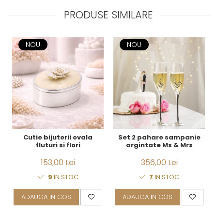
PRODUSE SIMILARE
NOU
NOU
Cutie bijuterii ovala
Set 2 pahare sampanie
fluturi si flori
argintate Ms & Mrs
153,00 Lei
356,00 Lei
9
IN STOC
7
IN STOC
ADAUGA IN COS
ADAUGA IN COS