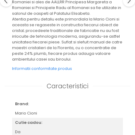
Romaniei si ales de AALLRR Principesa Margareta a
CELESTIAL
Romaniei si Principele Radu al Romanei sa fie utilizate in
PATCHWORK WILLOW
salonul de oaspeti al Palatului Elisabeta.
BLUE LILY
Atentia pentru detaliu este primordiala la Mario Cioni si
HIBISCUS
aceasta se regaseste in constructia fiecarui obiect de
cristal; procedeele traditionale de fabricatie nu au fost
SWAN
inlocuite de tehnologia moderna, asigurandu-se astfel
FLORENTINE TURQUOISE
unicitatea fiecarei piese. Suflat si slefuit manual de catre
ANTHEMION GREY
maestri cristalieri de la Florenta, cu o concentratie de
ORCHARD
peste 24% plumb, fiecare produs adauga valoare
ambientului casei sau biroului.
CREATURES OF CURIOSITY
JARDIN
Informatii conformitate produs
RENAISSANCE RED
SERENDIPITY WHITE
Caracteristici
FLOWER FESTIVAL BLUE
FLOWER FESTIVAL RED
Brand:
LOVE BIRDS
CHIQUE VERDE
Mario Cioni
CHIQUE ROZ
Cutie cadou:
CHIQUE STRIPES VERDE
Da
Renaissance Grey