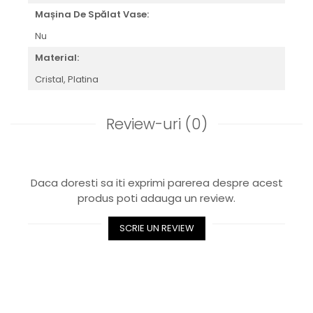
Royal White
Mașina De Spălat Vase:
CHIQUE STRIPES GALBEN
Nu
CHIQUE GALBEN
Material:
Cristal,
Platina
Review-uri
(0)
Daca doresti sa iti exprimi parerea despre acest
produs poti adauga un review.
SCRIE UN REVIEW