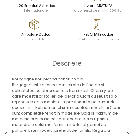
JASPER CONRAN GOLD
+20 Branduri Autentice
Livrare GRATUITA
RENAISSANCE GOLD
Internationale
la comenzi de minim 300 Ron
ANTHEMION BLUE
BUTTERFLY BLOOM
OLD COUNTRY ROSES
Ambalare Cadou
FELICITARE cadou
PASHMINA
impecabilă
pentru fiecare comanda
SIGNET PLATINUM
CELESTIAL GOLD
NATURE
Descriere
CHINOISERIE WHITE
JASPER CONRAN WHITE
Bourgogne nou platina pahar vin alb.
GILDED MUSE
Burgogne este o colectie inspirata de finetea si
WONDERLUST
delicatetea celebrei dantele frantuzesti Chantily, pe
MORRIS&AMP;CO
care maestrii cristalieri de la Mario Cioni au reusit sa o
KINGSLEY
reproduca de o maniera impresionanta pe paharele
acestei linii. Rafinamentul si frumusetea modelului Clear
SERENDIPITY GOLD
sunt completate fericit in modelele Gold si Platinum de
SERENDIPITY PLATINUM
metalele pretioase ce se strecoara delicat printre
CHELSEA
meandrele celui mai feminin model al gamei de
MEDICEA
pahare. Este modelul preferat de Familia Regala a