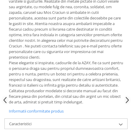
Cote Noire
varstele si gusturile. Realizate din metale pictate in culori vesele
ARRIS
sau argintate, cu modele fulg de nea, coronita, soldatel, om
zapada, carusel sau Mos Craciun si ambalate in cutii
CELESTIAL PLATINUM
personalizate, acestea sunt parte din colectiile deosebite pe care
CORNUCOPIA
le gasiti in site. Atentia noastra asupra ambalarii impecabile a
INTAGLIO
fiecarui cadou precum si livrarea catre destinatar in conditii
optime, intra fara indoiala in categoria serviciilor premium oferite
JASPER CONRAN GOLD
clientilor nostri. In alegerea celor mai potrivite decoratiuni pentru
RENAISSANCE GOLD
Craciun . Ne puteti contacta telefonic sau pe e-mail pentru oferte
personalizate care cu siguranta vor impresiona cei mai
ANTHEMION BLUE
pretentiosi clienti.
BUTTERFLY BLOOM
Piese elegante si inspirate, cadourile de la AZAY, fie ca sunt pentru
OLD COUNTRY ROSES
o persoana draga sau pentru propriul dumneavoastra comfort,
pentru o nunta, pentru un botez ori pentru a celebra prietenia,
PASHMINA
respectul sau dragostea, sunt realizate de catre artizani britanici,
SIGNET PLATINUM
francezi si italieni cu infinita grija pentru detaliu si autenticitate.
CELESTIAL GOLD
Calitatea produselor modelate si decorate manual au facut din
fiecare piesa din portelan, din cristal sau din argint un mic obiect
NATURE
de arta, admirat si pretuit timp indelungat.
CHINOISERIE WHITE
Informatii conformitate produs
JASPER CONRAN WHITE
GILDED MUSE
Caracteristici
WONDERLUST