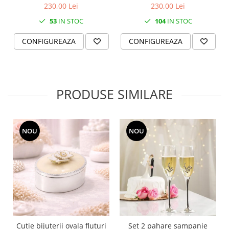
de nea Pierced
de nea neoclassic
SERENDIPITY WHITE
230,00 Lei
230,00 Lei
FLOWER FESTIVAL BLUE
53
IN STOC
104
IN STOC
FLOWER FESTIVAL RED
CONFIGUREAZA
CONFIGUREAZA
LOVE BIRDS
CHIQUE VERDE
CHIQUE ROZ
CHIQUE STRIPES VERDE
PRODUSE SIMILARE
Renaissance Grey
Royal White
CHIQUE STRIPES GALBEN
NOU
NOU
CHIQUE GALBEN
Cutie bijuterii ovala fluturi
Set 2 pahare sampanie