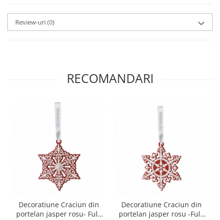
MORRIS&AMP;CO
KINGSLEY
Review-uri
(0)
SERENDIPITY GOLD
SERENDIPITY PLATINUM
CHELSEA
MEDICEA
RECOMANDARI
CELESTIAL
PATCHWORK WILLOW
BLUE LILY
HIBISCUS
SWAN
FLORENTINE TURQUOISE
ANTHEMION GREY
ORCHARD
CREATURES OF CURIOSITY
JARDIN
Decoratiune Craciun din
Decoratiune Craciun din
RENAISSANCE RED
portelan jasper rosu- Fulg
portelan jasper rosu -Fulg