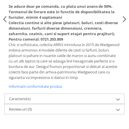
Cote Noire
ARRIS
Se aduce doar pe comanda, cu plata unui avans de 50%.
Termenul de livrare este in functie de disponibilitatea la
CELESTIAL PLATINUM
furnzior, minim 4 saptamani
CORNUCOPIA
Colectia contine si alte piese (platouri, boluri, cesti diverse
INTAGLIO
dimensiuni, farfurii diverse dimensiuni, cremiera,
zaharnita, ceainic, cani si suport etajat pentru prajituri).
JASPER CONRAN GOLD
Pentru comenzi: 0721.203.809
RENAISSANCE GOLD
Chic si sofisticata, colectia ARRIS introdusa in 2015 de Wedgwood
imbina armonios 4 modele diferite de cesti si farfurii, boluri,
ANTHEMION BLUE
platouri si pahare in nuante calde de maron si auriu combinate
BUTTERFLY BLOOM
cu un alb laptos la care se adauga linii hexagonale perfecte si o
OLD COUNTRY ROSES
bordura de aur. Desigul frumos proportionat si delicat al acestei
colectii face parte din arhiva-patrimoniu Wedgwood care cu
PASHMINA
siguranta va impresiona si dainui in timp.
SIGNET PLATINUM
Informatii conformitate produs
CELESTIAL GOLD
NATURE
Caracteristici
CHINOISERIE WHITE
Review-uri
(0)
JASPER CONRAN WHITE
GILDED MUSE
WONDERLUST