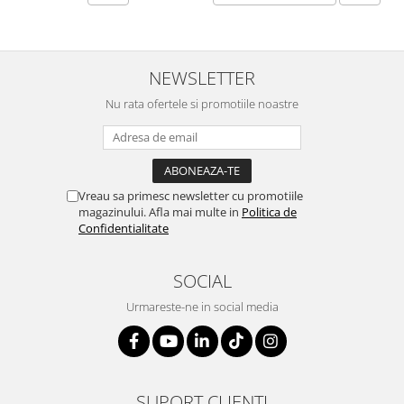
SERENDIPITY WHITE
FLOWER FESTIVAL BLUE
FLOWER FESTIVAL RED
NEWSLETTER
LOVE BIRDS
CHIQUE VERDE
Nu rata ofertele si promotiile noastre
CHIQUE ROZ
CHIQUE STRIPES VERDE
Renaissance Grey
Royal White
Vreau sa primesc newsletter cu promotiile
magazinului. Afla mai multe in
Politica de
CHIQUE STRIPES GALBEN
Confidentialitate
CHIQUE GALBEN
SOCIAL
Urmareste-ne in social media
SUPORT CLIENTI