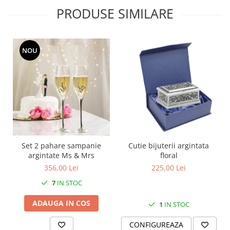
MORRIS&AMP;CO
PRODUSE SIMILARE
KINGSLEY
SERENDIPITY GOLD
SERENDIPITY PLATINUM
NOU
CHELSEA
MEDICEA
CELESTIAL
PATCHWORK WILLOW
BLUE LILY
HIBISCUS
SWAN
Set 2 pahare sampanie
Cutie bijuterii argintata
FLORENTINE TURQUOISE
argintate Ms & Mrs
floral
ANTHEMION GREY
356,00 Lei
225,00 Lei
ORCHARD
7
IN STOC
CREATURES OF CURIOSITY
ADAUGA IN COS
1
IN STOC
JARDIN
RENAISSANCE RED
CONFIGUREAZA