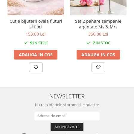
SERENDIPITY WHITE
FLOWER FESTIVAL BLUE
FLOWER FESTIVAL RED
Cutie bijuterii ovala fluturi
Set 2 pahare sampanie
LOVE BIRDS
si flori
argintate Ms & Mrs
CHIQUE VERDE
153,00 Lei
356,00 Lei
CHIQUE ROZ
9
IN STOC
7
IN STOC
CHIQUE STRIPES VERDE
ADAUGA IN COS
ADAUGA IN COS
Renaissance Grey
Royal White
CHIQUE STRIPES GALBEN
CHIQUE GALBEN
NEWSLETTER
Nu rata ofertele si promotiile noastre