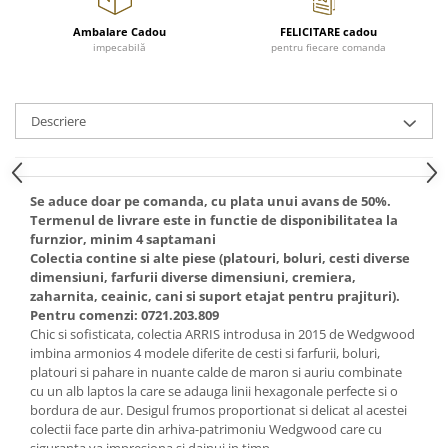
Cote Noire
ARRIS
Ambalare Cadou
FELICITARE cadou
CELESTIAL PLATINUM
impecabilă
pentru fiecare comanda
CORNUCOPIA
INTAGLIO
Descriere
JASPER CONRAN GOLD
RENAISSANCE GOLD
ANTHEMION BLUE
Se aduce doar pe comanda, cu plata unui avans de 50%.
BUTTERFLY BLOOM
Termenul de livrare este in functie de disponibilitatea la
OLD COUNTRY ROSES
furnzior, minim 4 saptamani
PASHMINA
Colectia contine si alte piese (platouri, boluri, cesti diverse
dimensiuni, farfurii diverse dimensiuni, cremiera,
SIGNET PLATINUM
zaharnita, ceainic, cani si suport etajat pentru prajituri).
CELESTIAL GOLD
Pentru comenzi: 0721.203.809
NATURE
Chic si sofisticata, colectia ARRIS introdusa in 2015 de Wedgwood
imbina armonios 4 modele diferite de cesti si farfurii, boluri,
CHINOISERIE WHITE
platouri si pahare in nuante calde de maron si auriu combinate
JASPER CONRAN WHITE
cu un alb laptos la care se adauga linii hexagonale perfecte si o
GILDED MUSE
bordura de aur. Desigul frumos proportionat si delicat al acestei
colectii face parte din arhiva-patrimoniu Wedgwood care cu
WONDERLUST