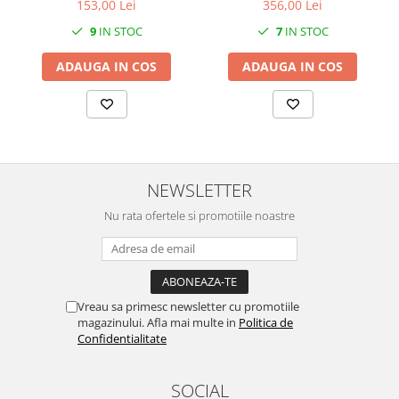
153,00 Lei
356,00 Lei
SERENDIPITY WHITE
FLOWER FESTIVAL BLUE
9
IN STOC
7
IN STOC
FLOWER FESTIVAL RED
ADAUGA IN COS
ADAUGA IN COS
LOVE BIRDS
CHIQUE VERDE
CHIQUE ROZ
CHIQUE STRIPES VERDE
Renaissance Grey
NEWSLETTER
Royal White
Nu rata ofertele si promotiile noastre
CHIQUE STRIPES GALBEN
CHIQUE GALBEN
Vreau sa primesc newsletter cu promotiile
magazinului. Afla mai multe in
Politica de
Confidentialitate
SOCIAL