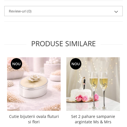
MORRIS&AMP;CO
Review-uri
(0)
KINGSLEY
SERENDIPITY GOLD
SERENDIPITY PLATINUM
CHELSEA
MEDICEA
PRODUSE SIMILARE
CELESTIAL
PATCHWORK WILLOW
BLUE LILY
NOU
NOU
HIBISCUS
SWAN
FLORENTINE TURQUOISE
ANTHEMION GREY
ORCHARD
CREATURES OF CURIOSITY
JARDIN
Cutie bijuterii ovala fluturi
Set 2 pahare sampanie
si flori
argintate Ms & Mrs
RENAISSANCE RED