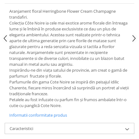
Cote Noire
ARRIS
Aranjament floral Herringbone Flower Cream Champagne
CELESTIAL PLATINUM
trandafiri.
CORNUCOPIA
Colecția Côte Noire ia cele mai exotice arome florale din întreaga
lume și le îmbină în produse exclusiviste ce dau un plus de
INTAGLIO
eleganta ambientului. Acestea sunt realizate printr-o tehnica
JASPER CONRAN GOLD
aparte de ultima generatie prin care florile de matase sunt
glazurate pentru a reda senzatia vizuala si tactila a florilor
RENAISSANCE GOLD
naturale. Aranjamentele sunt prezentate in recipiente
ANTHEMION BLUE
transparente si de diverse culori, innobilate cu un blazon batut
BUTTERFLY BLOOM
manual in metal auriu sau argintiu.
Inspirându-ne din viața satului de provincie, am creat o gamă de
OLD COUNTRY ROSES
parfumuri fructate și florale.
PASHMINA
Parfumurile din gama Cote Noire se inspiră din peisajul idilic
SIGNET PLATINUM
Charente, fiecare miros încercând să surprindă un portret al vieții
tradiționale franceze.
CELESTIAL GOLD
Petalele au fost infuzate cu parfum fin și frumos ambalate într-o
NATURE
cutie cu panglică Cote Noire.
CHINOISERIE WHITE
Informatii conformitate produs
JASPER CONRAN WHITE
GILDED MUSE
Caracteristici
WONDERLUST