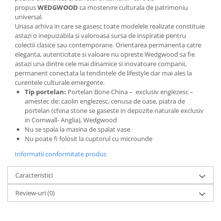
SERENDIPITY WHITE
propus
WEDGWOOD
ca mostenire culturala de patrimoniu
FLOWER FESTIVAL BLUE
universal.
Uriasa arhiva in care se gasesc toate modelele realizate constituie
FLOWER FESTIVAL RED
astazi o inepuizabila si valoroasa sursa de inspiratie pentru
LOVE BIRDS
colectii clasice sau contemporane. Orientarea permanenta catre
eleganta, autenticitate si valoare nu opreste Wedgwood sa fie
CHIQUE VERDE
astazi una dintre cele mai dinamice si inovatoare companii,
CHIQUE ROZ
permanent conectata la tendintele de lifestyle dar mai ales la
CHIQUE STRIPES VERDE
curentele culturale emergente.
Tip portelan:
Portelan Bone China – exclusiv englezesc –
Renaissance Grey
amestec de: caolin englezesc, cenusa de oase, piatra de
Royal White
portelan (china stone se gaseste in depozite naturale exclusiv
CHIQUE STRIPES GALBEN
in Cornwall- Anglia), Wedgwood
Nu se spala la masina de spalat vase
CHIQUE GALBEN
Nu poate fi folosit la cuptorul cu microunde
Informatii conformitate produs
Caracteristici
Review-uri
(0)