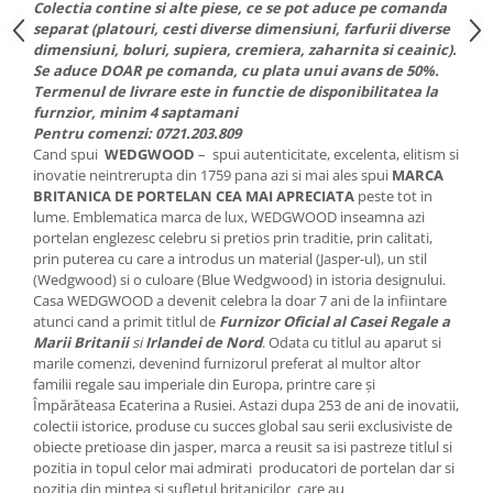
Colectia contine si alte piese, ce se pot aduce pe comanda
MORRIS&AMP;CO
separat (platouri, cesti diverse dimensiuni, farfurii diverse
KINGSLEY
dimensiuni, boluri, supiera, cremiera, zaharnita si ceainic).
Se aduce DOAR pe comanda, cu plata unui avans de 50%.
SERENDIPITY GOLD
Termenul de livrare este in functie de disponibilitatea la
SERENDIPITY PLATINUM
furnzior, minim 4 saptamani
CHELSEA
Pentru comenzi: 0721.203.809
Cand spui
WEDGWOOD
– spui autenticitate, excelenta, elitism si
MEDICEA
inovatie neintrerupta din 1759 pana azi si mai ales spui
MARCA
CELESTIAL
BRITANICA DE PORTELAN CEA MAI APRECIATA
peste tot in
PATCHWORK WILLOW
lume. Emblematica marca de lux, WEDGWOOD inseamna azi
portelan englezesc celebru si pretios prin traditie, prin calitati,
BLUE LILY
prin puterea cu care a introdus un material (Jasper-ul), un stil
HIBISCUS
(Wedgwood) si o culoare (Blue Wedgwood) in istoria designului.
Casa WEDGWOOD a devenit celebra la doar 7 ani de la infiintare
SWAN
atunci cand a primit titlul de
Furnizor Oficial al Casei Regale a
FLORENTINE TURQUOISE
Marii Britanii
si
Irlandei de Nord
. Odata cu titlul au aparut si
ANTHEMION GREY
marile comenzi, devenind furnizorul preferat al multor altor
familii regale sau imperiale din Europa, printre care și
ORCHARD
Împărăteasa Ecaterina a Rusiei. Astazi dupa 253 de ani de inovatii,
CREATURES OF CURIOSITY
colectii istorice, produse cu succes global sau serii exclusiviste de
JARDIN
obiecte pretioase din jasper, marca a reusit sa isi pastreze titlul si
pozitia in topul celor mai admirati producatori de portelan dar si
RENAISSANCE RED
pozitia din mintea si sufletul britanicilor care au