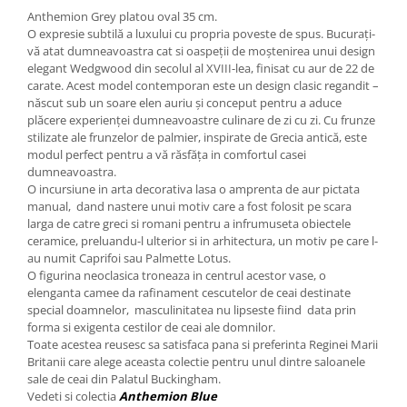
Cote Noire
Anthemion Grey platou oval 35 cm.
ARRIS
O expresie subtilă a luxului cu propria poveste de spus. Bucurați-
CELESTIAL PLATINUM
vă atat dumneavoastra cat si oaspeții de moștenirea unui design
CORNUCOPIA
elegant Wedgwood din secolul al XVIII-lea, finisat cu aur de 22 de
carate. Acest model contemporan este un design clasic regandit –
INTAGLIO
născut sub un soare elen auriu și conceput pentru a aduce
JASPER CONRAN GOLD
plăcere experienței dumneavoastre culinare de zi cu zi. Cu frunze
RENAISSANCE GOLD
stilizate ale frunzelor de palmier, inspirate de Grecia antică, este
modul perfect pentru a vă răsfăța in comfortul casei
ANTHEMION BLUE
dumneavoastra.
BUTTERFLY BLOOM
O incursiune in arta decorativa lasa o amprenta de aur pictata
manual, dand nastere unui motiv care a fost folosit pe scara
OLD COUNTRY ROSES
larga de catre greci si romani pentru a infrumuseta obiectele
PASHMINA
ceramice, preluandu-l ulterior si in arhitectura, un motiv pe care l-
SIGNET PLATINUM
au numit Caprifoi sau Palmette Lotus.
O figurina neoclasica troneaza in centrul acestor vase, o
CELESTIAL GOLD
elenganta camee da rafinament cescutelor de ceai destinate
NATURE
special doamnelor, masculinitatea nu lipseste fiind data prin
CHINOISERIE WHITE
forma si exigenta cestilor de ceai ale domnilor.
Toate acestea reusesc sa satisfaca pana si preferinta Reginei Marii
JASPER CONRAN WHITE
Britanii care alege aceasta colectie pentru unul dintre saloanele
GILDED MUSE
sale de ceai din Palatul Buckingham.
WONDERLUST
Vedeti si colectia
Anthemion Blue