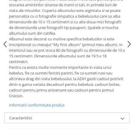
Cote Noire
stocarea amintirilor stranse de mami si tati, in primele luni de
ARRIS
viata ale micutilor. Coperta albumului este argintata si se poate
CELESTIAL PLATINUM
personaliza cu o fotografie simpatica a bebelusului care sa aiba
CORNUCOPIA
dimensiunile de 10 x 15 centimetri si cu alte doua mici fotografii
de dimensiunile unei fotografii tip pasaport. Spatele si muchia
INTAGLIO
albumului sunt din catifea.
JASPER CONRAN GOLD
Albumul este decorat cu motive specifice bebelusilor si este
inscriptionat cu mesajul "My first album" (primul meu album). In
RENAISSANCE GOLD
interiorul sau se pot stoca 80 de fotografii cu dimensiunile de 10 x
ANTHEMION BLUE
15 centimetri. Dimensiunile albumului sunt de 19.5 x 18
BUTTERFLY BLOOM
centimetri.
Pentru ca exista multe momente importante in viata unui
OLD COUNTRY ROSES
bebelus, fie ca sunteti fericitii parinti, fie ca sunteti nasi sau
PASHMINA
altcineva drag din viata bebelusului, la AZAY gasiti cadoul potrivit
SIGNET PLATINUM
dintr-o gama variata decadouri pentru bebelusi, cadouri botez,
cadouri pentru prima aniversare sau cadouri pentru primul
CELESTIAL GOLD
Craciun.
NATURE
Informatii conformitate produs
CHINOISERIE WHITE
JASPER CONRAN WHITE
Caracteristici
GILDED MUSE
WONDERLUST