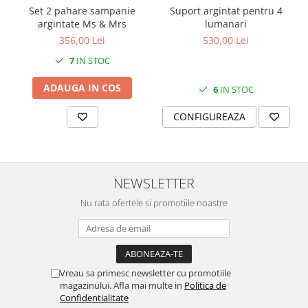
SERENDIPITY WHITE
Set 2 pahare sampanie
Suport argintat pentru 4
argintate Ms & Mrs
lumanari
FLOWER FESTIVAL BLUE
356,00 Lei
530,00 Lei
FLOWER FESTIVAL RED
LOVE BIRDS
7
IN STOC
CHIQUE VERDE
ADAUGA IN COS
6
IN STOC
CHIQUE ROZ
CHIQUE STRIPES VERDE
CONFIGUREAZA
Renaissance Grey
Royal White
CHIQUE STRIPES GALBEN
NEWSLETTER
CHIQUE GALBEN
Nu rata ofertele si promotiile noastre
Vreau sa primesc newsletter cu promotiile
magazinului. Afla mai multe in
Politica de
Confidentialitate