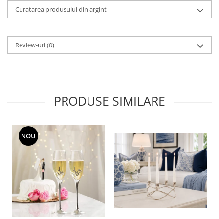
MORRIS&AMP;CO
Curatarea produsului din argint
KINGSLEY
SERENDIPITY GOLD
Review-uri
(0)
SERENDIPITY PLATINUM
CHELSEA
MEDICEA
CELESTIAL
PATCHWORK WILLOW
PRODUSE SIMILARE
BLUE LILY
HIBISCUS
SWAN
NOU
FLORENTINE TURQUOISE
ANTHEMION GREY
ORCHARD
CREATURES OF CURIOSITY
JARDIN
RENAISSANCE RED