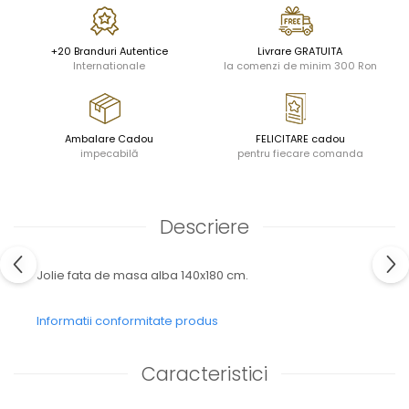
JASPER CONRAN GOLD
RENAISSANCE GOLD
ANTHEMION BLUE
+20 Branduri Autentice
Livrare GRATUITA
Internationale
la comenzi de minim 300 Ron
BUTTERFLY BLOOM
OLD COUNTRY ROSES
PASHMINA
SIGNET PLATINUM
Ambalare Cadou
FELICITARE cadou
impecabilă
pentru fiecare comanda
CELESTIAL GOLD
NATURE
CHINOISERIE WHITE
JASPER CONRAN WHITE
Descriere
GILDED MUSE
WONDERLUST
Jolie fata de masa alba 140x180 cm.
MORRIS&AMP;CO
KINGSLEY
Informatii conformitate produs
SERENDIPITY GOLD
SERENDIPITY PLATINUM
Caracteristici
CHELSEA
MEDICEA