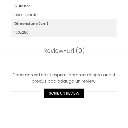
CELESTIAL
Culoare:
PATCHWORK WILLOW
alb cu verde
BLUE LILY
HIBISCUS
Dimensiune (cm):
SWAN
150x250
FLORENTINE TURQUOISE
ANTHEMION GREY
Review-uri
(0)
ORCHARD
CREATURES OF CURIOSITY
JARDIN
RENAISSANCE RED
Daca doresti sa iti exprimi parerea despre acest
SERENDIPITY WHITE
produs poti adauga un review.
FLOWER FESTIVAL BLUE
FLOWER FESTIVAL RED
SCRIE UN REVIEW
LOVE BIRDS
CHIQUE VERDE
CHIQUE ROZ
CHIQUE STRIPES VERDE
Renaissance Grey