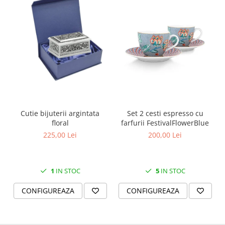
MORRIS&AMP;CO
KINGSLEY
SERENDIPITY GOLD
SERENDIPITY PLATINUM
CHELSEA
MEDICEA
CELESTIAL
PATCHWORK WILLOW
BLUE LILY
Cutie bijuterii argintata
Set 2 cesti espresso cu
floral
farfurii FestivalFlowerBlue
HIBISCUS
225,00 Lei
200,00 Lei
SWAN
FLORENTINE TURQUOISE
ANTHEMION GREY
1
IN STOC
5
IN STOC
ORCHARD
CREATURES OF CURIOSITY
CONFIGUREAZA
CONFIGUREAZA
JARDIN
RENAISSANCE RED