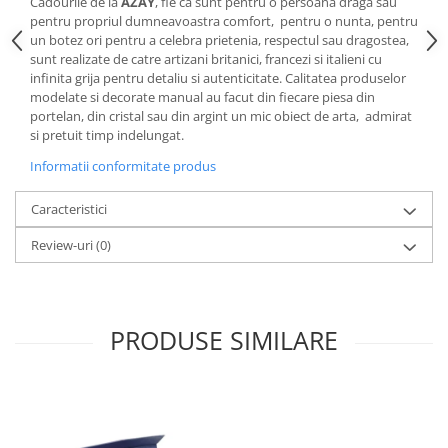
Cote Noire
Cadourile de la
AZAY
, fie ca sunt pentru o persoana draga sau
ARRIS
pentru propriul dumneavoastra comfort, pentru o nunta, pentru
un botez ori pentru a celebra prietenia, respectul sau dragostea,
CELESTIAL PLATINUM
sunt realizate de catre artizani britanici, francezi si italieni cu
CORNUCOPIA
infinita grija pentru detaliu si autenticitate. Calitatea produselor
modelate si decorate manual au facut din fiecare piesa din
INTAGLIO
portelan, din cristal sau din argint un mic obiect de arta, admirat
JASPER CONRAN GOLD
si pretuit timp indelungat.
RENAISSANCE GOLD
Informatii conformitate produs
ANTHEMION BLUE
BUTTERFLY BLOOM
Caracteristici
OLD COUNTRY ROSES
Review-uri
(0)
PASHMINA
SIGNET PLATINUM
CELESTIAL GOLD
NATURE
PRODUSE SIMILARE
CHINOISERIE WHITE
JASPER CONRAN WHITE
GILDED MUSE
WONDERLUST