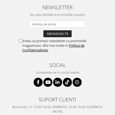
SERENDIPITY WHITE
NEWSLETTER
FLOWER FESTIVAL BLUE
Nu rata ofertele si promotiile noastre
FLOWER FESTIVAL RED
LOVE BIRDS
CHIQUE VERDE
CHIQUE ROZ
Vreau sa primesc newsletter cu promotiile
CHIQUE STRIPES VERDE
magazinului. Afla mai multe in
Politica de
Renaissance Grey
Confidentialitate
Royal White
CHIQUE STRIPES GALBEN
SOCIAL
CHIQUE GALBEN
Urmareste-ne in social media
SUPORT CLIENTI
Bucuresti L-V: 10.00-18.00, SAMBATA: 10.00-16.00, DUMINICA:
INCHIS