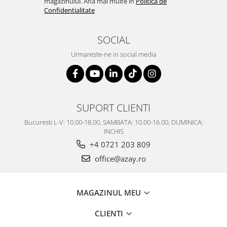
magazinului. Afla mai multe in
Politica de
SERENDIPITY WHITE
Confidentialitate
FLOWER FESTIVAL BLUE
FLOWER FESTIVAL RED
SOCIAL
LOVE BIRDS
Urmareste-ne in social media
CHIQUE VERDE
CHIQUE ROZ
CHIQUE STRIPES VERDE
Renaissance Grey
SUPORT CLIENTI
Royal White
Bucuresti L-V: 10.00-18.00, SAMBATA: 10.00-16.00, DUMINICA:
CHIQUE STRIPES GALBEN
INCHIS
CHIQUE GALBEN
+4 0721 203 809
office@azay.ro
MAGAZINUL MEU
CLIENTI