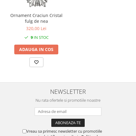
MORRIS&AMP;CO
KINGSLEY
Ornament Craciun Cristal
SERENDIPITY GOLD
fulg de nea
SERENDIPITY PLATINUM
320,00 Lei
CHELSEA
9
IN STOC
MEDICEA
ADAUGA IN COS
CELESTIAL
PATCHWORK WILLOW
BLUE LILY
HIBISCUS
SWAN
NEWSLETTER
FLORENTINE TURQUOISE
ANTHEMION GREY
Nu rata ofertele si promotiile noastre
ORCHARD
CREATURES OF CURIOSITY
JARDIN
RENAISSANCE RED
Vreau sa primesc newsletter cu promotiile