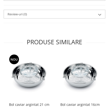
SERENDIPITY WHITE
FLOWER FESTIVAL BLUE
Review-uri
(0)
FLOWER FESTIVAL RED
LOVE BIRDS
CHIQUE VERDE
CHIQUE ROZ
CHIQUE STRIPES VERDE
PRODUSE SIMILARE
Renaissance Grey
Royal White
CHIQUE STRIPES GALBEN
NOU
CHIQUE GALBEN
Bol caviar argintat 21 cm
Bol caviar argintat 16cm