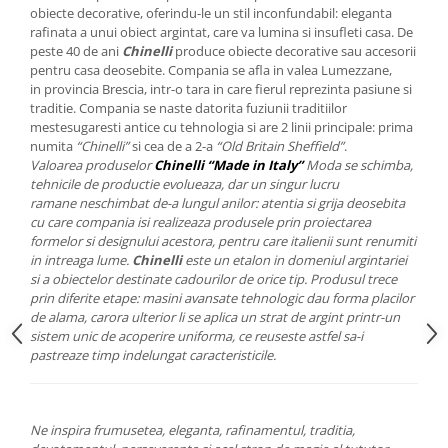
Cote Noire
obiecte decorative, oferindu-le un stil inconfundabil: eleganta
ARRIS
rafinata a unui obiect argintat, care va lumina si insufleti casa. De
CELESTIAL PLATINUM
peste 40 de ani
Chinelli
produce obiecte decorative sau accesorii
pentru casa deosebite. Compania se afla in valea Lumezzane,
CORNUCOPIA
in provincia Brescia, intr-o tara in care fierul reprezinta pasiune si
INTAGLIO
traditie. Compania se naste datorita fuziunii traditiilor
JASPER CONRAN GOLD
mestesugaresti antice cu tehnologia si are 2 linii principale: prima
numita
“Chinelli”
si cea de a 2-a
“Old Britain Sheffield”
.
RENAISSANCE GOLD
Valoarea produselor
Chinelli “Made in Italy”
Moda se schimba,
ANTHEMION BLUE
tehnicile de productie evolueaza, dar un singur lucru
BUTTERFLY BLOOM
ramane neschimbat de-a lungul anilor: atentia si grija deosebita
cu care compania isi realizeaza produsele prin proiectarea
OLD COUNTRY ROSES
formelor si designului acestora, pentru care italienii sunt renumiti
PASHMINA
in intreaga lume.
Chinelli
este un etalon in domeniul argintariei
si a obiectelor destinate cadourilor de orice tip. Produsul trece
SIGNET PLATINUM
prin diferite etape: masini avansate tehnologic dau forma placilor
CELESTIAL GOLD
de alama, carora ulterior li se aplica un strat de argint printr-un
NATURE
sistem unic de acoperire uniforma, ce reuseste astfel sa-i
pastreaze timp indelungat caracteristicile.
CHINOISERIE WHITE
JASPER CONRAN WHITE
GILDED MUSE
Ne inspira frumusetea, eleganta, rafinamentul, traditia,
WONDERLUST