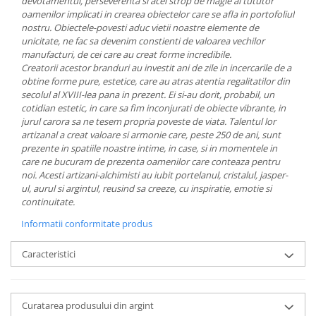
devotamentul, perseverenta si acel strop de magie al tututor
MORRIS&AMP;CO
oamenilor implicati in crearea obiectelor care se afla in portofoliul
nostru.
Obiectele-povesti aduc vietii noastre elemente de
KINGSLEY
unicitate, ne fac sa devenim constienti de valoarea vechilor
SERENDIPITY GOLD
manufacturi, de cei care au creat forme incredibile.
SERENDIPITY PLATINUM
Creatorii acestor branduri au investit ani de zile in incercarile de a
obtine forme pure, estetice, care au atras atentia regalitatilor din
CHELSEA
secolul al XVIII-lea pana in prezent. Ei si-au dorit, probabil, un
MEDICEA
cotidian estetic, in care sa fim inconjurati de obiecte vibrante, in
CELESTIAL
jurul carora sa ne tesem propria poveste de viata.
Talentul lor
artizanal a creat valoare si armonie care, peste 250 de ani, sunt
PATCHWORK WILLOW
prezente in spatiile noastre intime, in case, si in momentele in
BLUE LILY
care ne bucuram de prezenta oamenilor care conteaza pentru
HIBISCUS
noi.
Acesti artizani-alchimisti au iubit portelanul, cristalul, jasper-
ul, aurul si argintul, reusind sa creeze, cu inspiratie, emotie si
SWAN
continuitate.
FLORENTINE TURQUOISE
Informatii conformitate produs
ANTHEMION GREY
ORCHARD
Caracteristici
CREATURES OF CURIOSITY
JARDIN
RENAISSANCE RED
Curatarea produsului din argint