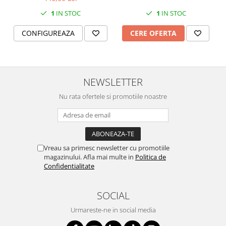
SERENDIPITY WHITE
1
IN STOC
1
IN STOC
FLOWER FESTIVAL BLUE
FLOWER FESTIVAL RED
CONFIGUREAZA
CERE OFERTA
LOVE BIRDS
CHIQUE VERDE
CHIQUE ROZ
NEWSLETTER
CHIQUE STRIPES VERDE
Renaissance Grey
Nu rata ofertele si promotiile noastre
Royal White
CHIQUE STRIPES GALBEN
CHIQUE GALBEN
Vreau sa primesc newsletter cu promotiile
magazinului. Afla mai multe in
Politica de
Confidentialitate
SOCIAL
Urmareste-ne in social media