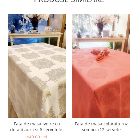
MORRIS&AMP;CO
KINGSLEY
SERENDIPITY GOLD
SERENDIPITY PLATINUM
CHELSEA
MEDICEA
CELESTIAL
PATCHWORK WILLOW
BLUE LILY
HIBISCUS
SWAN
FLORENTINE TURQUOISE
ANTHEMION GREY
ORCHARD
CREATURES OF CURIOSITY
Fata de masa ivoire cu
Fata de masa colorata roz
JARDIN
detalii aurii si 6 servetele,
somon +12 servete
RENAISSANCE RED
colectia Christmas
440,00 Lei