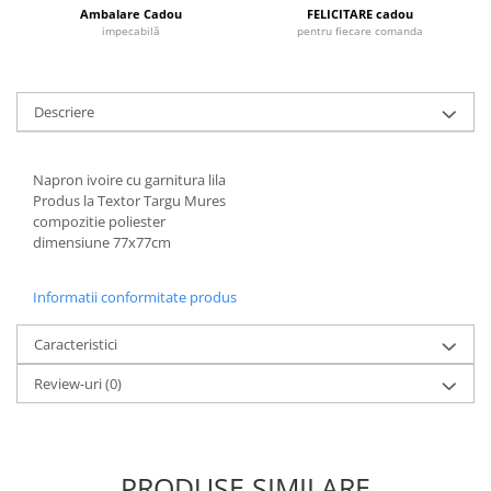
Cote Noire
Ambalare Cadou
FELICITARE cadou
ARRIS
impecabilă
pentru fiecare comanda
CELESTIAL PLATINUM
CORNUCOPIA
INTAGLIO
Descriere
JASPER CONRAN GOLD
RENAISSANCE GOLD
Napron ivoire cu garnitura lila
ANTHEMION BLUE
Produs la Textor Targu Mures
compozitie poliester
BUTTERFLY BLOOM
dimensiune 77x77cm
OLD COUNTRY ROSES
PASHMINA
Informatii conformitate produs
SIGNET PLATINUM
CELESTIAL GOLD
Caracteristici
NATURE
Review-uri
(0)
CHINOISERIE WHITE
JASPER CONRAN WHITE
GILDED MUSE
WONDERLUST
PRODUSE SIMILARE