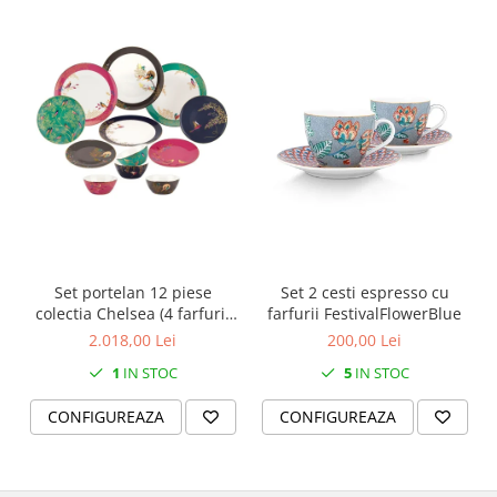
SERENDIPITY WHITE
FLOWER FESTIVAL BLUE
FLOWER FESTIVAL RED
LOVE BIRDS
CHIQUE VERDE
CHIQUE ROZ
CHIQUE STRIPES VERDE
Renaissance Grey
Royal White
CHIQUE STRIPES GALBEN
Set portelan 12 piese
Set 2 cesti espresso cu
CHIQUE GALBEN
colectia Chelsea (4 farfurii
farfurii FestivalFlowerBlue
28 cm, 4 farfuri 20 cm si 4
2.018,00 Lei
200,00 Lei
boluri supa 15 cm)
1
IN STOC
5
IN STOC
CONFIGUREAZA
CONFIGUREAZA