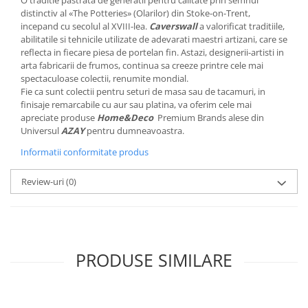
O traditie pastrata de generatii pentru calitate prin semnul
MORRIS&AMP;CO
distinctiv al «The Potteries» (Olarilor) din Stoke-on-Trent,
incepand cu secolul al XVIII-lea.
Caverswall
a valorificat traditiile,
KINGSLEY
abilitatile si tehnicile utilizate de adevarati maestri artizani, care se
SERENDIPITY GOLD
reflecta in fiecare piesa de portelan fin. Astazi, designerii-artisti in
SERENDIPITY PLATINUM
arta fabricarii de frumos, continua sa creeze printre cele mai
spectaculoase colectii, renumite mondial.
CHELSEA
Fie ca sunt colectii pentru seturi de masa sau de tacamuri, in
MEDICEA
finisaje remarcabile cu aur sau platina, va oferim cele mai
CELESTIAL
apreciate produse
Home&Deco
Premium Brands alese din
Universul
AZAY
pentru dumneavoastra.
PATCHWORK WILLOW
Informatii conformitate produs
BLUE LILY
HIBISCUS
Review-uri
(0)
SWAN
FLORENTINE TURQUOISE
ANTHEMION GREY
ORCHARD
PRODUSE SIMILARE
CREATURES OF CURIOSITY
JARDIN
RENAISSANCE RED