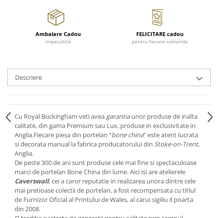
Cote Noire
ARRIS
CELESTIAL PLATINUM
Ambalare Cadou
FELICITARE cadou
CORNUCOPIA
impecabilă
pentru fiecare comanda
INTAGLIO
JASPER CONRAN GOLD
RENAISSANCE GOLD
Descriere
ANTHEMION BLUE
BUTTERFLY BLOOM
OLD COUNTRY ROSES
Cu Royal Buckingham veti avea
garantia
unor produse de inalta
PASHMINA
calitate, din gama Premium sau Lux, produse in exclusivitate in
Anglia.Fiecare piesa din portelan “
bone china
” este atent lucrata
SIGNET PLATINUM
si decorata manual la fabrica producatorului din
Stoke-on-Trent
,
CELESTIAL GOLD
Anglia.
NATURE
De peste 300 de ani sunt produse cele mai fine si spectaculoase
marci de portelan Bone China din lume. Aici isi are atelierele
CHINOISERIE WHITE
Caverswall
, cei a caror reputatie in realizarea unora dintre cele
JASPER CONRAN WHITE
mai pretioase colectii de portelan, a fost recompensata cu titlul
GILDED MUSE
de Furnizor Oficial al Printului de Wales, al carui sigiliu il poarta
din 2008.
WONDERLUST