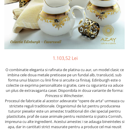
PRET
TAVITE
ACCESORII DECO
RAME FOTO
ACCESORII DECORATIVE
BOXE
SETURI PENTRU CAVIAR
SUB 500
SETURI DE CAFEA
CORPURI DE ILUMINAT
PAHARE SI CANI
SUB 200
BRANDURI
TROFEE
ACCESORII BIROU
SUB 1000
BRANDURI
SUPORTURI PENTRU PRAJITURI
SUB 2000
ROYAL ALBERT
CASETE DE BIJUTERII
SUB 3000
AZAY CASA
WATERFORD
BRANDURI
SUB 5000
JL COQUET
VALENTI
PESTE 5000
JASPER CONRAN
MARIO CIONI
VALENTI
1.103,52 Lei
SUB 4000
VERA WANG
ROYAL DOULTON
ARGENESI
PRODUSE
PORTMEIRION
SALVIATI
ARTHUR PRICE OF ENGLAND
O combinatie eleganta si rafinata de platina cu aur, un model clasic ce
imbina cele doua metale pretioase pe un fundal alb, translucid, sub
VILLA ALTACHIARA
ROYAL ALBERT
CHINELLI
CĂNI
forma unui blazon cu linii fine si arcuite ca finisaj. Edinburgh este o
PIP STUDIO
PORTMEIRION
AZAY CASA
colectie ce exprima personalitate si gratie, care cu siguranta va aduce
ACCESORII PENTRU MASĂ
un plus de extravaganta casei. Disponibila in doua variante de forma:
COLECȚII
AZAY CASA
VERA WANG
SET CEAI &AMP; DESERT
Princess
si
Winchester.
CHINELLI
WEDGWOOD
CEASURI DE INTERIOR
MIRANDA KERR
Procesul de fabricatie al acestor adevarate “opere de arta” urmeaza cu
strictete reguli traditionale. Organismul de lut pentru producerea
COLECTII
ROYAL DOULTON
OBIECTE DECORATIVE
NEW COUNTRY ROSES PINK
tuturor pieselor este un amestec traditional din clei special pentru
COLECTII
VAZE DECORATIVE
ROSECONFETTI
BOURGOGNE
plasticitate, praf de oase animale pentru rezistenta si piatra Cornish,
impreuna cu alte ingredient. Acestui amestec i se adauga bineinteles si
PRODUSE PENTRU CURĂŢAT
POLKA ROSE
LUXE
GOCCIA
apa, dar in cantitati strict masurate pentru a produce cel mai reusit