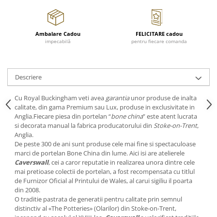
Cote Noire
ARRIS
CELESTIAL PLATINUM
Ambalare Cadou
FELICITARE cadou
CORNUCOPIA
impecabilă
pentru fiecare comanda
INTAGLIO
JASPER CONRAN GOLD
RENAISSANCE GOLD
Descriere
ANTHEMION BLUE
BUTTERFLY BLOOM
Cu Royal Buckingham veti avea
garantia
unor produse de inalta
calitate, din gama Premium sau Lux, produse in exclusivitate in
OLD COUNTRY ROSES
Anglia.Fiecare piesa din portelan “
bone china
” este atent lucrata
PASHMINA
si decorata manual la fabrica producatorului din
Stoke-on-Trent
,
Anglia.
SIGNET PLATINUM
De peste 300 de ani sunt produse cele mai fine si spectaculoase
CELESTIAL GOLD
marci de portelan Bone China din lume. Aici isi are atelierele
NATURE
Caverswall
, cei a caror reputatie in realizarea unora dintre cele
mai pretioase colectii de portelan, a fost recompensata cu titlul
CHINOISERIE WHITE
de Furnizor Oficial al Printului de Wales, al carui sigiliu il poarta
JASPER CONRAN WHITE
din 2008.
GILDED MUSE
O traditie pastrata de generatii pentru calitate prin semnul
distinctiv al «The Potteries» (Olarilor) din Stoke-on-Trent,
WONDERLUST