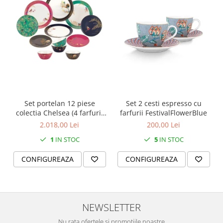
SERENDIPITY WHITE
FLOWER FESTIVAL BLUE
FLOWER FESTIVAL RED
LOVE BIRDS
CHIQUE VERDE
CHIQUE ROZ
CHIQUE STRIPES VERDE
Renaissance Grey
Set portelan 12 piese
Set 2 cesti espresso cu
Royal White
colectia Chelsea (4 farfurii
farfurii FestivalFlowerBlue
CHIQUE STRIPES GALBEN
28 cm, 4 farfuri 20 cm si 4
2.018,00 Lei
200,00 Lei
boluri supa 15 cm)
CHIQUE GALBEN
1
IN STOC
5
IN STOC
CONFIGUREAZA
CONFIGUREAZA
NEWSLETTER
Nu rata ofertele si promotiile noastre