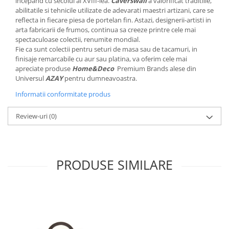
incepand cu secolul al XVIII-lea.
Caverswall
a valorificat traditiile,
MORRIS&AMP;CO
abilitatile si tehnicile utilizate de adevarati maestri artizani, care se
reflecta in fiecare piesa de portelan fin. Astazi, designerii-artisti in
KINGSLEY
arta fabricarii de frumos, continua sa creeze printre cele mai
SERENDIPITY GOLD
spectaculoase colectii, renumite mondial.
SERENDIPITY PLATINUM
Fie ca sunt colectii pentru seturi de masa sau de tacamuri, in
finisaje remarcabile cu aur sau platina, va oferim cele mai
CHELSEA
apreciate produse
Home&Deco
Premium Brands alese din
MEDICEA
Universul
AZAY
pentru dumneavoastra.
CELESTIAL
Informatii conformitate produs
PATCHWORK WILLOW
BLUE LILY
Review-uri
(0)
HIBISCUS
SWAN
FLORENTINE TURQUOISE
PRODUSE SIMILARE
ANTHEMION GREY
ORCHARD
CREATURES OF CURIOSITY
JARDIN
RENAISSANCE RED