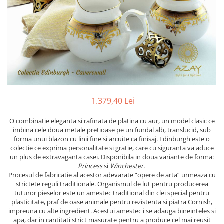
PRET
TAVITE
ACCESORII DECO
RAME FOTO
ACCESORII DECORATIVE
BOXE
SETURI PENTRU CAVIAR
SUB 500
SETURI DE CAFEA
CORPURI DE ILUMINAT
PAHARE SI CANI
SUB 200
BRANDURI
TROFEE
ACCESORII BIROU
SUB 1000
BRANDURI
SUPORTURI PENTRU PRAJITURI
SUB 2000
ROYAL ALBERT
CASETE DE BIJUTERII
SUB 3000
AZAY CASA
WATERFORD
BRANDURI
SUB 5000
JL COQUET
VALENTI
PESTE 5000
JASPER CONRAN
MARIO CIONI
VALENTI
1.379,40 Lei
SUB 4000
VERA WANG
ROYAL DOULTON
ARGENESI
PRODUSE
PORTMEIRION
SALVIATI
ARTHUR PRICE OF ENGLAND
O combinatie eleganta si rafinata de platina cu aur, un model clasic ce
imbina cele doua metale pretioase pe un fundal alb, translucid, sub
VILLA ALTACHIARA
ROYAL ALBERT
CHINELLI
CĂNI
forma unui blazon cu linii fine si arcuite ca finisaj. Edinburgh este o
PIP STUDIO
PORTMEIRION
AZAY CASA
colectie ce exprima personalitate si gratie, care cu siguranta va aduce
ACCESORII PENTRU MASĂ
un plus de extravaganta casei. Disponibila in doua variante de forma:
COLECȚII
AZAY CASA
VERA WANG
SET CEAI &AMP; DESERT
Princess
si
Winchester.
CHINELLI
WEDGWOOD
CEASURI DE INTERIOR
MIRANDA KERR
Procesul de fabricatie al acestor adevarate “opere de arta” urmeaza cu
strictete reguli traditionale. Organismul de lut pentru producerea
COLECTII
ROYAL DOULTON
OBIECTE DECORATIVE
NEW COUNTRY ROSES PINK
tuturor pieselor este un amestec traditional din clei special pentru
COLECTII
VAZE DECORATIVE
ROSECONFETTI
BOURGOGNE
plasticitate, praf de oase animale pentru rezistenta si piatra Cornish,
impreuna cu alte ingredient. Acestui amestec i se adauga bineinteles si
PRODUSE PENTRU CURĂŢAT
POLKA ROSE
LUXE
GOCCIA
apa, dar in cantitati strict masurate pentru a produce cel mai reusit