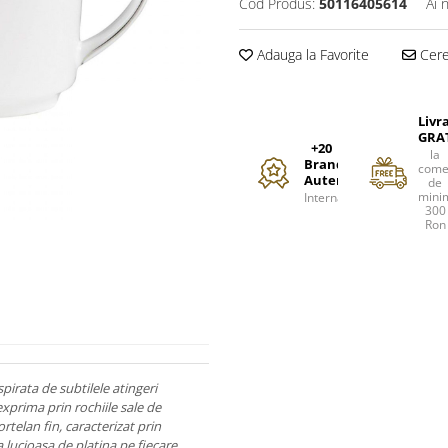
Cod Produs:
50116405614
Ai 
Adauga la Favorite
Cere 
Livr
GRA
+20
la
Branduri
come
Autentice
de
mini
Internationale
300
Ron
pirata de subtilele atingeri
exprima prin rochiile sale de
rtelan fin, caracterizat prin
 lucioasa de platina pe fiecare