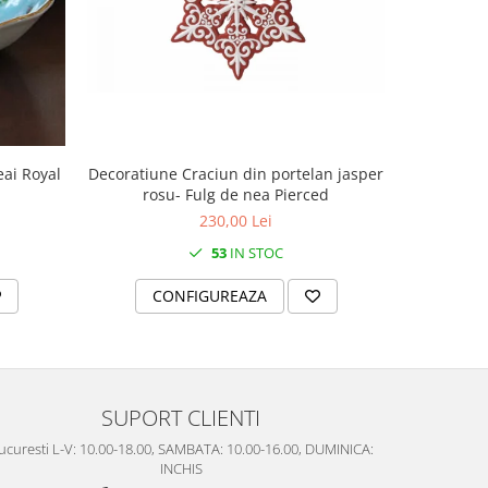
Decoratiune Craciun din portelan jasper
Decoratiun
eai Royal
rosu- Fulg de nea Pierced
rosu
230,00 Lei
53
IN STOC
CONFIGUREAZA
C
SUPORT CLIENTI
ucuresti L-V: 10.00-18.00, SAMBATA: 10.00-16.00, DUMINICA:
INCHIS