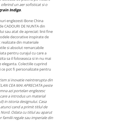
oferind un aer sofisticat si o
grain Indigo
.
nuri englezesti Bone China
e de CADOURI DE NUNTA din
ui sau atat de apreciat: linii fine
, modele decorative inspirate de
nt realizate din materiale
utile si absolut remarcabile
ata pentru curajul cu care a
ita sa il foloseasca si in nu mai
 eleganta. Colectiile cuprind
i ce pot fi personalizate pentru
itism si inovatie neintrerupta din
TELAN CEA MAI APRECIATA peste
na azi portelan englezesc
cu care a introdus un material
) in istoria designului. Casa
tunci cand a primit titlul de
de Nord. Odata cu titlul au aparut
r familii regale sau imperiale din