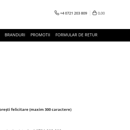
+4 0721 203 809
0,00
BRANDURI
PROMOTII
FORMULAR DE RETUR
rești felicitare (maxim 300 caractere)