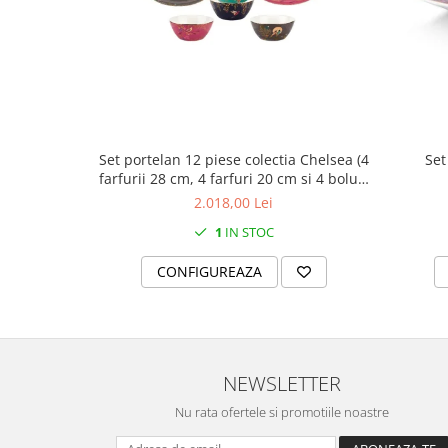
MORRIS&AMP;CO
KINGSLEY
SERENDIPITY GOLD
SERENDIPITY PLATINUM
CHELSEA
MEDICEA
Set portelan 12 piese colectia Chelsea (4
Set
CELESTIAL
farfurii 28 cm, 4 farfuri 20 cm si 4 boluri
PATCHWORK WILLOW
supa 15 cm)
2.018,00 Lei
BLUE LILY
1
IN STOC
HIBISCUS
CONFIGUREAZA
SWAN
FLORENTINE TURQUOISE
ANTHEMION GREY
ORCHARD
NEWSLETTER
CREATURES OF CURIOSITY
JARDIN
Nu rata ofertele si promotiile noastre
RENAISSANCE RED