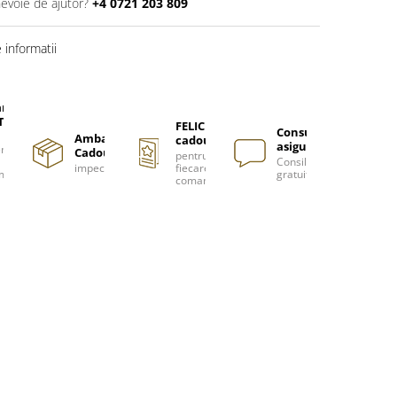
nevoie de ajutor?
+4 0721 203 809
informatii
are
TUITA
FELICITARE
Consultanță
Ambalare
cadou
asigurată
nzi
Cadou
pentru
Consiliere
impecabilă
fiecare
m
gratuită
comanda