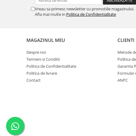
SERENDIPITY WHITE
Vreau sa primesc newsletter cu promotiile magazinului.
FLOWER FESTIVAL BLUE
Afla mai multe in
Politica de Confidentialitate
FLOWER FESTIVAL RED
LOVE BIRDS
CHIQUE VERDE
MAGAZINUL MEU
CLIENTI
CHIQUE ROZ
CHIQUE STRIPES VERDE
Despre noi
Metode de
Renaissance Grey
Termeni si Conditii
Politica d
Royal White
Politica de Confidentialitate
Garantia 
Politica de livrare
Formular 
CHIQUE STRIPES GALBEN
Contact
ANPC
CHIQUE GALBEN