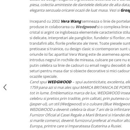
FRAPIERE
GEORGIA
LUCREZIA
VESTA
piesa, colectia aminteste de dantelele delicate de alta data, 
PAHARE SI ACCESORII
SAMOA
ELISA
CORPORATE
eleganta senzuala oricarei ocazii de luat masa. Vezi si
Gros
SET PENTRU BĂUTURI
PIVOINE
TONDO DONI
FLOWER
Incepand cu 2002
Vera Wang
semneaza o linie de portela
TĂVI SI ACCESORII
ESMERALDA BLANC, GOLD,
ORPHOS
TABLE
produse in colaborarea cu
Wedgwood
si o complexa lini
PLATINUM
ACCESORII PENTRU FEMEI
CILI
BABY COLLECTION
cristal si argint ce inglobeaza elementele caracteristice stilul
CHARDONS GOLD, PLATINUM
si delicate, interpretari ale panglicilor, fundelor si florilor
SFEȘNICE
GIULIA
ROSE
trandafirii albi, florile preferate ale Verei. Toate piesele su
HEMISPHERE
RAME SI ALBUME FOTO
NETTARE DI VINO
LOVE KNOTS SILVER
pretioase si trainice, cu design clasic si contemporan sunt 
KHAZARD OR &AMP; PLATINE
oriunde isi fac aparitia! Vera Wang este de asemenea apreci
CARAFE
NOTTE DI STELLE
WITH LOVE SILVER
introdus negrul in rochiile de mireasa, culoare pe care nu ez
JASPER CONRAN PLATINUM
FRUCTIERE ARGINTATE
PLINIO
WITH LOVE BLACK
putin celebra sa linie de cadouri cu email negru deosebit de
CHINOISERIE GREEN
ACCESORII PENTRU BĂRBAȚI
YOUNG
WITH LOVE WHITE
seturi pentru masa dar si obiecte decorative si mici cadour
100 YEARS
ocaziile speciale.
ACCESORII PENTRU BIROU
VIP
INFINITY
Cand spui
WEDGWOOD
– spui autenticitate, excelenta, el
BLANC SUR BLANC
BOLURI DECO
PIUME
WISH
1759 pana azi si mai ales spui MARCA BRITANICA DE POR
GROSGRAIN
AROME DE INTERIOR
AURIS
LOVE KNOTS GOLD
tot in lume. Emblematica marca de lux, WEDGWOOD inseam
LACE GOLD
celebru si pretios prin traditie, prin calitati, prin puterea 
TEXTILE
BOTANIC GARDEN
WITH LOVE NOUVEAU
(Jasper-ul), un stil (Wedgwood) si o culoare (Blue Wedgwood
LACE PLATINUM
BIJUTERII
STELLA
WITH LOVE GOLD
WEDGWOOD a devenit celebra la doar 7 ani de la infiintare a
EQUESTRIA
ARANJAMENTE FLORALE
Furnizor Oficial al Casei Regale a Marii Britanii si Irlandei 
si marile comenzi, devenit furnizorul preferat al multor alto
POLKA BLUE
PERNE
Europa, printre care si Imparateasa Ecaterina a Rusiei.
CHEEKY PINK