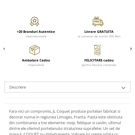
Cote Noire
ARRIS
CELESTIAL PLATINUM
CORNUCOPIA
INTAGLIO
+20 Branduri Autentice
Livrare GRATUITA
Internationale
la comenzi de minim 300 Ron
JASPER CONRAN GOLD
RENAISSANCE GOLD
ANTHEMION BLUE
Ambalare Cadou
FELICITARE cadou
BUTTERFLY BLOOM
impecabilă
pentru fiecare comanda
OLD COUNTRY ROSES
PASHMINA
SIGNET PLATINUM
Descriere
CELESTIAL GOLD
NATURE
CHINOISERIE WHITE
Fara nici un compromis, JL Coquet produce portelan fabricat si
JASPER CONRAN WHITE
decorat numai in regiunea Limoges, Franta. Pasta este obtinuta
din combinarea a trei elemente: nisip, feldspar si caolin, ultimul
GILDED MUSE
dintre ele oferind portelanului stralucirea suprafetei. Un set de
WONDERLUST
masa JL COQUET nu imbatraneste. Valoare lui creste odata cu