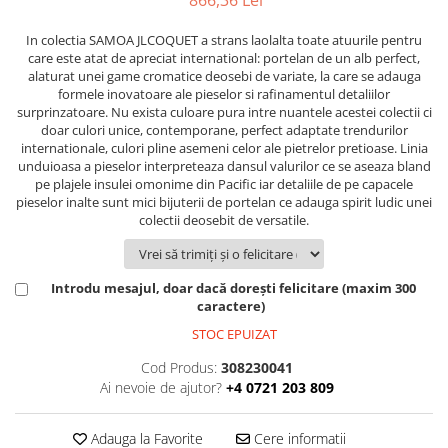
FRAPIERE
GEORGIA
LUCREZIA
VESTA
PAHARE SI ACCESORII
SAMOA
ELISA
CORPORATE
In colectia SAMOA JLCOQUET a strans laolalta toate atuurile pentru
care este atat de apreciat international: portelan de un alb perfect,
SET PENTRU BĂUTURI
PIVOINE
TONDO DONI
FLOWER
alaturat unei game cromatice deosebi de variate, la care se adauga
TĂVI SI ACCESORII
ESMERALDA BLANC, GOLD,
ORPHOS
TABLE
formele inovatoare ale pieselor si rafinamentul detaliilor
PLATINUM
ACCESORII PENTRU FEMEI
CILI
BABY COLLECTION
surprinzatoare. Nu exista culoare pura intre nuantele acestei colectii ci
doar culori unice, contemporane, perfect adaptate trendurilor
CHARDONS GOLD, PLATINUM
SFEȘNICE
GIULIA
ROSE
internationale, culori pline asemeni celor ale pietrelor pretioase. Linia
HEMISPHERE
RAME SI ALBUME FOTO
NETTARE DI VINO
LOVE KNOTS SILVER
unduioasa a pieselor interpreteaza dansul valurilor ce se aseaza bland
KHAZARD OR &AMP; PLATINE
pe plajele insulei omonime din Pacific iar detaliile de pe capacele
CARAFE
NOTTE DI STELLE
WITH LOVE SILVER
pieselor inalte sunt mici bijuterii de portelan ce adauga spirit ludic unei
JASPER CONRAN PLATINUM
FRUCTIERE ARGINTATE
PLINIO
WITH LOVE BLACK
colectii deosebit de versatile.
CHINOISERIE GREEN
ACCESORII PENTRU BĂRBAȚI
YOUNG
WITH LOVE WHITE
100 YEARS
ACCESORII PENTRU BIROU
VIP
INFINITY
BLANC SUR BLANC
Introdu mesajul, doar dacă dorești felicitare (maxim 300
BOLURI DECO
PIUME
WISH
caractere)
GROSGRAIN
AROME DE INTERIOR
AURIS
LOVE KNOTS GOLD
STOC EPUIZAT
LACE GOLD
TEXTILE
BOTANIC GARDEN
WITH LOVE NOUVEAU
LACE PLATINUM
Cod Produs:
308230041
BIJUTERII
STELLA
WITH LOVE GOLD
Ai nevoie de ajutor?
+4 0721 203 809
EQUESTRIA
ARANJAMENTE FLORALE
POLKA BLUE
PERNE
Adauga la Favorite
Cere informatii
CHEEKY PINK