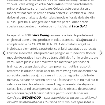
Cote Noire
York-ez, Vera Wang, colectia
Lace Platinum
se caracterizeaza
ARRIS
printr-o eleganta surprinzatoare. Colectia este decorata cu un
CELESTIAL PLATINUM
model rafinat care se armonizeaza perfect cu combinatia unica
CORNUCOPIA
de benzi personalizate de dantela si modele florale delicate, din
aur sau platina. O atingere de opulenta pentru orice ocazie
INTAGLIO
speciala sau pentru un cadou de nunta. Vezi si
Lace Gold
.
JASPER CONRAN GOLD
RENAISSANCE GOLD
Incepand cu 2002
Vera Wang
semneaza o linie de portelanuri
englezesti Bone China produse in colaborarea cu
Wedgwood
si o
ANTHEMION BLUE
complexa linie de CADOURI DE NUNTA din cristal si argint ce
BUTTERFLY BLOOM
inglobeaza elementele caracteristice stilului sau atat de apreciat:
linii fine si delicate, interpretari ale panglicilor, fundelor si florilor,
OLD COUNTRY ROSES
modele decorative inspirate de trandafirii albi, florile preferate ale
PASHMINA
Verei. Toate piesele sunt realizate din materiale pretioase si
SIGNET PLATINUM
trainice, cu design clasic si contemporan sunt utile si absolut
remarcabile oriunde isi fac aparitia! Vera Wang este de asemenea
CELESTIAL GOLD
apreciata pentru curajul cu care a introdus negrul in rochiile de
NATURE
mireasa, culoare pe care nu ezita sa il foloseasca si in nu mai putin
CHINOISERIE WHITE
celebra sa linie de cadouri cu email negru deosebit de eleganta.
Colectiile cuprind seturi pentru masa dar si obiecte decorative si
JASPER CONRAN WHITE
mici cadouri ce pot fi personalizate pentru ocaziile speciale.
GILDED MUSE
Cand spui
WEDGWOOD
– spui autenticitate, excelenta, elitism si
inovatie neintrerupta din 1759 pana azi si mai ales spui MARCA
WONDERLUST