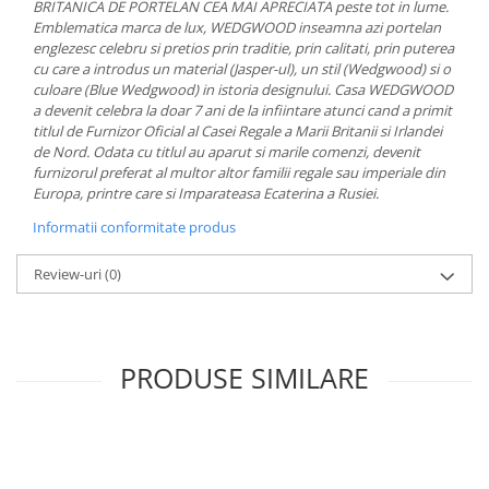
BRITANICA DE PORTELAN CEA MAI APRECIATA peste tot in lume.
MORRIS&AMP;CO
Emblematica marca de lux, WEDGWOOD inseamna azi portelan
KINGSLEY
englezesc celebru si pretios prin traditie, prin calitati, prin puterea
cu care a introdus un material (Jasper-ul), un stil (Wedgwood) si o
SERENDIPITY GOLD
culoare (Blue Wedgwood) in istoria designului. Casa WEDGWOOD
SERENDIPITY PLATINUM
a devenit celebra la doar 7 ani de la infiintare atunci cand a primit
CHELSEA
titlul de Furnizor Oficial al Casei Regale a Marii Britanii si Irlandei
de Nord. Odata cu titlul au aparut si marile comenzi, devenit
MEDICEA
furnizorul preferat al multor altor familii regale sau imperiale din
CELESTIAL
Europa, printre care si Imparateasa Ecaterina a Rusiei.
PATCHWORK WILLOW
Informatii conformitate produs
BLUE LILY
HIBISCUS
Review-uri
(0)
SWAN
FLORENTINE TURQUOISE
ANTHEMION GREY
PRODUSE SIMILARE
ORCHARD
CREATURES OF CURIOSITY
JARDIN
RENAISSANCE RED