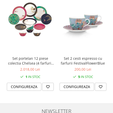
SERENDIPITY WHITE
FLOWER FESTIVAL BLUE
FLOWER FESTIVAL RED
LOVE BIRDS
CHIQUE VERDE
CHIQUE ROZ
CHIQUE STRIPES VERDE
Renaissance Grey
Royal White
Set portelan 12 piese
Set 2 cesti espresso cu
CHIQUE STRIPES GALBEN
colectia Chelsea (4 farfurii
farfurii FestivalFlowerBlue
CHIQUE GALBEN
28 cm, 4 farfuri 20 cm si 4
2.018,00 Lei
200,00 Lei
boluri supa 15 cm)
1
IN STOC
5
IN STOC
CONFIGUREAZA
CONFIGUREAZA
NEWSLETTER