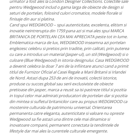
urmator a fost ales la London Designer Collections. Colectille sale
MORRIS&AMP;CO
pentru Wedgwood includ o gama larga de obiecte de design si
KINGSLEY
seturi de portelan, folosind culori cromatice, modele florale si
finisaje din aur si platina.
SERENDIPITY GOLD
Cand spui WEDGWOOD – spui autenticitate, excelenta, elitism si
SERENDIPITY PLATINUM
inovatie neintrerupta din 1759 pana azi si mai ales spui MARCA
CHELSEA
BRITANICA DE PORTELAN CEA MAI APRECIATA peste tot in lume.
Emblematica marca de lux, WEDGWOOD inseamna azi portelan
MEDICEA
englezesc celebru si pretios prin traditie, prin calitati, prin puterea
CELESTIAL
cu care a introdus un material (Jasper-ul), un stil (Wedgwood) si o
culoare (Blue Wedgwood) in istoria designului. Casa WEDGWOOD
PATCHWORK WILLOW
a devenit celebra la doar 7 ani de la infiintare atunci cand a primit
BLUE LILY
titlul de Furnizor Oficial al Casei Regale a Marii Britanii si Irlandei
HIBISCUS
de Nord. Astazi dupa 253 de ani de inovatii, colectii istorice,
produse cu succes global sau serii exclusiviste de obiecte
SWAN
pretioase din jasper, marca a reusit sa isi pastreze titlul si pozitia
FLORENTINE TURQUOISE
in topul celor mai admirati producatori de portelan dar si pozitia
ANTHEMION GREY
din mintea si sufletul britanicilor care au propus WEDGWOOD ca
mostenire culturala de patrimoniu universal. Orientarea
ORCHARD
permanenta catre eleganta, autenticitate si valoare nu opreste
CREATURES OF CURIOSITY
Wedgwood sa fie astazi una dintre cele mai dinamice si
inovatoare companii, permanent conectata la tendintele de
JARDIN
lifestyle dar mai ales la curentele culturale emergente.
RENAISSANCE RED