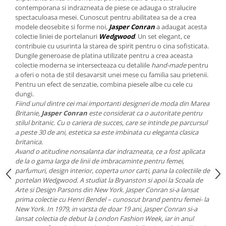
Cote Noire
contemporana si indrazneata de piese ce adauga o stralucire
ARRIS
spectaculoasa mesei. Cunoscut pentru abilitatea sa de a crea
CELESTIAL PLATINUM
modele deosebite si forme noi,
Jasper Conran
a adaugat acesta
CORNUCOPIA
colectie liniei de portelanuri
Wedgwood
. Un set elegant, ce
contribuie cu usurinta la starea de spirit pentru o cina sofisticata.
INTAGLIO
Dungile generoase de platina utilizate pentru a crea aceasta
JASPER CONRAN GOLD
colectie moderna se intersecteaza cu detaliile
hand-made
pentru
a oferi o nota de stil desavarsit unei mese cu familia sau prietenii.
RENAISSANCE GOLD
Pentru un efect de senzatie, combina piesele albe cu cele cu
ANTHEMION BLUE
dungi.
BUTTERFLY BLOOM
Fiind unul dintre cei mai importanti designeri de moda din Marea
Britanie,
Jasper Conran
este considerat ca o autoritate pentru
OLD COUNTRY ROSES
stilul britanic. Cu o cariera de succes, care se intinde pe parcursul
PASHMINA
a peste 30 de ani, estetica sa este imbinata cu eleganta clasica
SIGNET PLATINUM
britanica.
Avand o atitudine nonsalanta dar indrazneata, ce a fost aplicata
CELESTIAL GOLD
de la o gama larga de linii de imbracaminte pentru femei,
NATURE
parfumuri, design interior, coperta unor carti, pana la colectiile de
portelan Wedgwood. A studiat la Bryanston si apoi la Scoala de
CHINOISERIE WHITE
Arte si Design Parsons din New York. Jasper Conran si-a lansat
JASPER CONRAN WHITE
prima colectie cu Henri Bendel – cunoscut brand pentru femei- la
GILDED MUSE
New York. In 1979, in varsta de doar 19 ani, Jasper Conran si-a
lansat colectia de debut la London Fashion Week, iar in anul
WONDERLUST