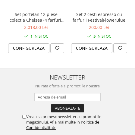
Set portelan 12 piese
Set 2 cesti espresso cu
colectia Chelsea (4 farfurii
farfurii FestivalFlowerBlue
28 cm, 4 farfuri 20 cm si 4
2.018,00 Lei
200,00 Lei
boluri supa 15 cm)
1
IN STOC
5
IN STOC
CONFIGUREAZA
CONFIGUREAZA
NEWSLETTER
Nu rata ofertele si promotiile noastre
Vreau sa primesc newsletter cu promotiile
magazinului. Afla mai multe in
Politica de
Confidentialitate