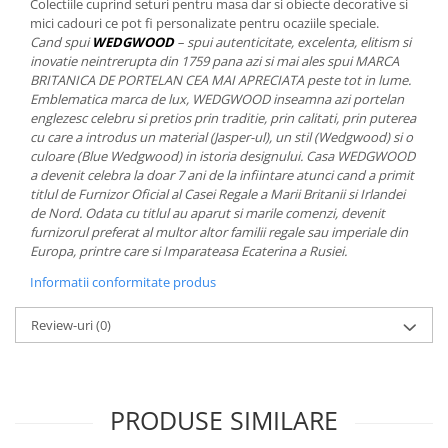
Colectiile cuprind seturi pentru masa dar si obiecte decorative si
MORRIS&AMP;CO
mici cadouri ce pot fi personalizate pentru ocaziile speciale.
KINGSLEY
Cand spui
WEDGWOOD
– spui autenticitate, excelenta, elitism si
inovatie neintrerupta din 1759 pana azi si mai ales spui MARCA
SERENDIPITY GOLD
BRITANICA DE PORTELAN CEA MAI APRECIATA peste tot in lume.
SERENDIPITY PLATINUM
Emblematica marca de lux, WEDGWOOD inseamna azi portelan
englezesc celebru si pretios prin traditie, prin calitati, prin puterea
CHELSEA
cu care a introdus un material (Jasper-ul), un stil (Wedgwood) si o
MEDICEA
culoare (Blue Wedgwood) in istoria designului. Casa WEDGWOOD
CELESTIAL
a devenit celebra la doar 7 ani de la infiintare atunci cand a primit
titlul de Furnizor Oficial al Casei Regale a Marii Britanii si Irlandei
PATCHWORK WILLOW
de Nord. Odata cu titlul au aparut si marile comenzi, devenit
BLUE LILY
furnizorul preferat al multor altor familii regale sau imperiale din
HIBISCUS
Europa, printre care si Imparateasa Ecaterina a Rusiei.
SWAN
Informatii conformitate produs
FLORENTINE TURQUOISE
Review-uri
(0)
ANTHEMION GREY
ORCHARD
CREATURES OF CURIOSITY
JARDIN
PRODUSE SIMILARE
RENAISSANCE RED