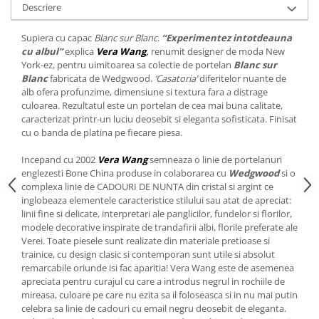
Cote Noire
Descriere
ARRIS
CELESTIAL PLATINUM
Supiera cu capac
Blanc sur Blanc
.
“Experimentez intotdeauna
cu albul”
explica
Vera Wang
,
renumit designer de moda New
CORNUCOPIA
York-ez, pentru uimitoarea sa colectie de portelan
Blanc sur
INTAGLIO
Blanc
fabricata de Wedgwood.
‘Casatoria’
diferitelor nuante de
JASPER CONRAN GOLD
alb ofera profunzime, dimensiune si textura fara a distrage
culoarea. Rezultatul este un portelan de cea mai buna calitate,
RENAISSANCE GOLD
caracterizat printr-un luciu deosebit si eleganta sofisticata. Finisat
ANTHEMION BLUE
cu o banda de platina pe fiecare piesa.
BUTTERFLY BLOOM
Incepand cu 2002
Vera Wang
semneaza o linie de portelanuri
OLD COUNTRY ROSES
englezesti Bone China produse in colaborarea cu
Wedgwood
si o
PASHMINA
complexa linie de CADOURI DE NUNTA din cristal si argint ce
SIGNET PLATINUM
inglobeaza elementele caracteristice stilului sau atat de apreciat:
linii fine si delicate, interpretari ale panglicilor, fundelor si florilor,
CELESTIAL GOLD
modele decorative inspirate de trandafirii albi, florile preferate ale
NATURE
Verei. Toate piesele sunt realizate din materiale pretioase si
trainice, cu design clasic si contemporan sunt utile si absolut
CHINOISERIE WHITE
remarcabile oriunde isi fac aparitia! Vera Wang este de asemenea
JASPER CONRAN WHITE
apreciata pentru curajul cu care a introdus negrul in rochiile de
GILDED MUSE
mireasa, culoare pe care nu ezita sa il foloseasca si in nu mai putin
celebra sa linie de cadouri cu email negru deosebit de eleganta.
WONDERLUST