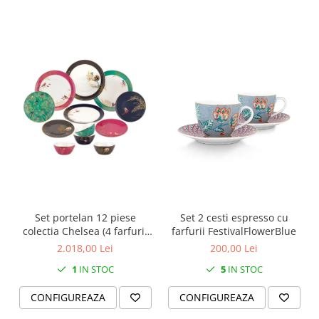
SERENDIPITY WHITE
FLOWER FESTIVAL BLUE
FLOWER FESTIVAL RED
LOVE BIRDS
CHIQUE VERDE
CHIQUE ROZ
CHIQUE STRIPES VERDE
Renaissance Grey
Royal White
CHIQUE STRIPES GALBEN
CHIQUE GALBEN
Set portelan 12 piese
Set 2 cesti espresso cu
colectia Chelsea (4 farfurii
farfurii FestivalFlowerBlue
28 cm, 4 farfuri 20 cm si 4
2.018,00 Lei
200,00 Lei
boluri supa 15 cm)
1
IN STOC
5
IN STOC
CONFIGUREAZA
CONFIGUREAZA