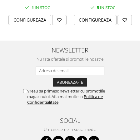
SERENDIPITY WHITE
boluri supa 15 cm)
1
IN STOC
5
IN STOC
FLOWER FESTIVAL BLUE
FLOWER FESTIVAL RED
CONFIGUREAZA
CONFIGUREAZA
LOVE BIRDS
CHIQUE VERDE
CHIQUE ROZ
NEWSLETTER
CHIQUE STRIPES VERDE
Nu rata ofertele si promotiile noastre
Renaissance Grey
Royal White
CHIQUE STRIPES GALBEN
CHIQUE GALBEN
Vreau sa primesc newsletter cu promotiile
magazinului. Afla mai multe in
Politica de
Confidentialitate
SOCIAL
Urmareste-ne in social media