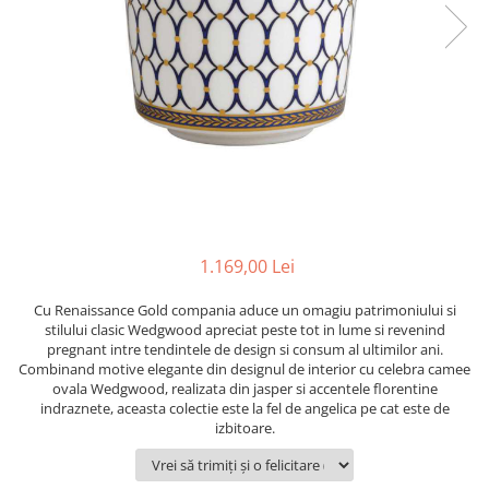
PRET
TAVITE
ACCESORII DECO
RAME FOTO
ACCESORII DECORATIVE
BOXE
SETURI PENTRU CAVIAR
SUB 500
SETURI DE CAFEA
CORPURI DE ILUMINAT
PAHARE SI CANI
SUB 200
BRANDURI
TROFEE
ACCESORII BIROU
SUB 1000
BRANDURI
SUPORTURI PENTRU PRAJITURI
SUB 2000
ROYAL ALBERT
CASETE DE BIJUTERII
SUB 3000
AZAY CASA
WATERFORD
BRANDURI
SUB 5000
JL COQUET
VALENTI
PESTE 5000
JASPER CONRAN
MARIO CIONI
VALENTI
SUB 4000
VERA WANG
ROYAL DOULTON
ARGENESI
PRODUSE
PORTMEIRION
SALVIATI
ARTHUR PRICE OF ENGLAND
1.169,00 Lei
VILLA ALTACHIARA
ROYAL ALBERT
CHINELLI
CĂNI
Cu Renaissance Gold compania aduce un omagiu patrimoniului si
PIP STUDIO
PORTMEIRION
AZAY CASA
ACCESORII PENTRU MASĂ
stilului clasic Wedgwood apreciat peste tot in lume si revenind
COLECȚII
AZAY CASA
VERA WANG
pregnant intre tendintele de design si consum al ultimilor ani.
SET CEAI &AMP; DESERT
Combinand motive elegante din designul de interior cu celebra camee
CHINELLI
WEDGWOOD
CEASURI DE INTERIOR
MIRANDA KERR
ovala Wedgwood, realizata din jasper si accentele florentine
COLECTII
ROYAL DOULTON
indraznete, aceasta colectie este la fel de angelica pe cat este de
OBIECTE DECORATIVE
NEW COUNTRY ROSES PINK
izbitoare.
COLECTII
VAZE DECORATIVE
ROSECONFETTI
BOURGOGNE
PRODUSE PENTRU CURĂŢAT
POLKA ROSE
LUXE
GOCCIA