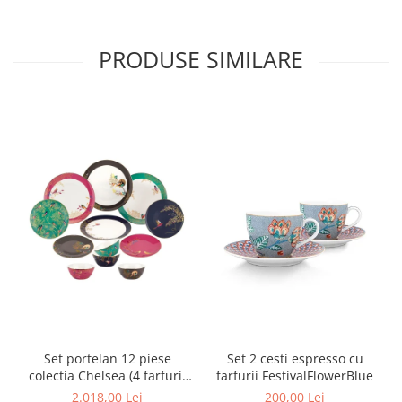
MORRIS&AMP;CO
KINGSLEY
PRODUSE SIMILARE
SERENDIPITY GOLD
SERENDIPITY PLATINUM
CHELSEA
MEDICEA
CELESTIAL
PATCHWORK WILLOW
BLUE LILY
HIBISCUS
SWAN
FLORENTINE TURQUOISE
ANTHEMION GREY
ORCHARD
CREATURES OF CURIOSITY
Set portelan 12 piese
Set 2 cesti espresso cu
JARDIN
colectia Chelsea (4 farfurii
farfurii FestivalFlowerBlue
RENAISSANCE RED
28 cm, 4 farfuri 20 cm si 4
2.018,00 Lei
200,00 Lei