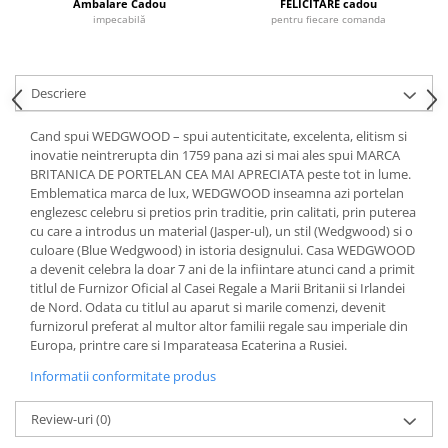
Cote Noire
Ambalare Cadou
FELICITARE cadou
ARRIS
impecabilă
pentru fiecare comanda
CELESTIAL PLATINUM
CORNUCOPIA
Descriere
INTAGLIO
JASPER CONRAN GOLD
Cand spui WEDGWOOD – spui autenticitate, excelenta, elitism si
RENAISSANCE GOLD
inovatie neintrerupta din 1759 pana azi si mai ales spui MARCA
BRITANICA DE PORTELAN CEA MAI APRECIATA peste tot in lume.
ANTHEMION BLUE
Emblematica marca de lux, WEDGWOOD inseamna azi portelan
BUTTERFLY BLOOM
englezesc celebru si pretios prin traditie, prin calitati, prin puterea
OLD COUNTRY ROSES
cu care a introdus un material (Jasper-ul), un stil (Wedgwood) si o
culoare (Blue Wedgwood) in istoria designului. Casa WEDGWOOD
PASHMINA
a devenit celebra la doar 7 ani de la infiintare atunci cand a primit
SIGNET PLATINUM
titlul de Furnizor Oficial al Casei Regale a Marii Britanii si Irlandei
CELESTIAL GOLD
de Nord. Odata cu titlul au aparut si marile comenzi, devenit
furnizorul preferat al multor altor familii regale sau imperiale din
NATURE
Europa, printre care si Imparateasa Ecaterina a Rusiei.
CHINOISERIE WHITE
Informatii conformitate produs
JASPER CONRAN WHITE
GILDED MUSE
Review-uri
(0)
WONDERLUST